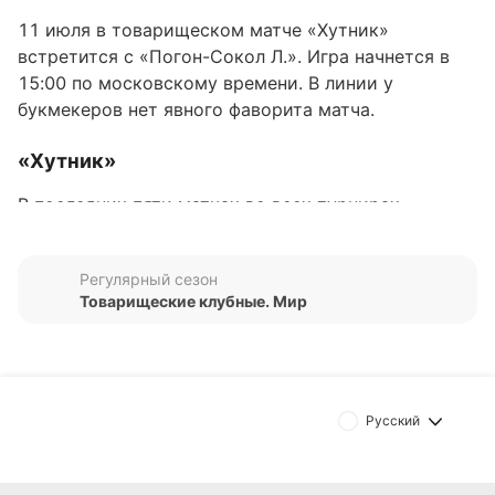
11 июля в товарищеском матче «Хутник»
встретится с «Погон-Сокол Л.». Игра начнется в
15:00 по московскому времени. В линии у
букмекеров нет явного фаворита матча.
«Хутник»
В последних пяти матчах во всех турнирах
«Хутник» один раз сыграл вничью и потерпел три
поражения. Команда разошлась миром с «МКС
Регулярный сезон
Пуща» (2:2) и уступила «Naprzod» (0:1), «Стали
Товарищеские клубные. Мир
Жешува» (1:3) и «Одра» (0:3).
«Хутник» в последнее время не отличается
результативностью — три гола в пяти последних
матчах. При этом в трех встречах из пяти команда
Русский
не сумела забить.
«Погон-Сокол Л.»