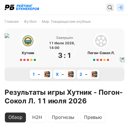
Главная
Футбол
Мир. Товарищеские клубные
Завершен
11 Июля 2026,
14:00
Хутник
Погон-Сокол Л.
3
:
1
1
–
X
–
2
–
Результаты игры Хутник - Погон-
Сокол Л. 11 июля 2026
Обзор
H2H
Прогнозы
Превью