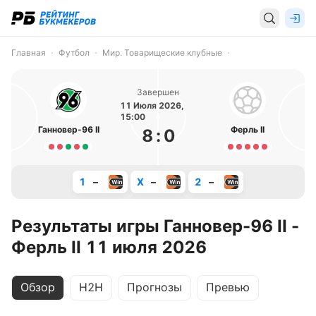
Главная
Футбол
Мир. Товарищеские клубные
Завершен
11 Июля 2026,
15:00
Ганновер-96 II
Ферль II
8
:
0
1
–
X
–
2
–
Результаты игры Ганновер-96 II -
Ферль II 11 июля 2026
Обзор
H2H
Прогнозы
Превью