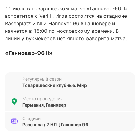
11 июля в товарищеском матче «Ганновер-96 II»
встретится с Verl II. Игра состоится на стадионе
Rasenplatz 2 NLZ Hannover 96 в Ганновере и
начнется в 15:00 по московскому времени. В
линии у букмекеров нет явного фаворита матча.
«Ганновер-96 II»
В последних пяти матчах во всех турнирах
«Ганновер-96 II» одержал три победы, один раз
Регулярный сезон
сыграл вничью и один раз уступил. Команда
Товарищеские клубные. Мир
обыграла «Гамбург II» (4:1), «Тодесфельд» (7:1),
«Карл Цейсс» (6:2), разошлась миром с «Бохум 2»
Место проведения
(3:3) и проиграла клубу «Рот-Вайсс Эрфурт» (1:5).
Германия, Ганновер
«Ганновер-96 II» в последнее время
Стадион
Разенплац 2 НЛЦ Ганновер 96
демонстрирует шикарную результативность — 21
гол в 5 последних матчах.