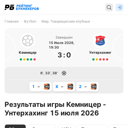
Главная
Футбол
Мир. Товарищеские клубные
Завершен
15 Июля 2026,
19:30
Кемницер
Унтерхахинг
3
:
0
6’
,
33’
,
38’
1
–
X
–
2
–
Результаты игры Кемницер -
Унтерхахинг 15 июля 2026