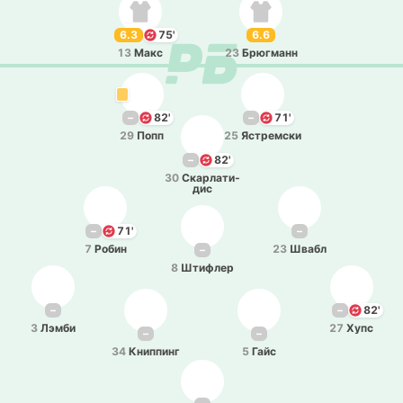
6.3
75'
6.6
13
Макс
23
Брю­гманн
–
82'
–
71'
29
Попп
25
Ястре­мски
–
82'
30
Ска­рла­ти­
дис
–
71'
–
7
Робин
23
Швабл
–
8
Шти­флер
–
–
82'
3
Лэмби
27
Хупс
–
–
34
Кни­ппинг
5
Гайс