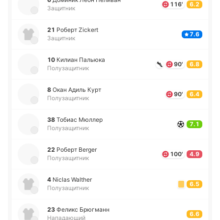
116'
6.2
Защитник
21
Роберт Zickert
7.6
Защитник
10
Килиан Па­лью­ка
90'
6.8
Полузащитник
8
Окан Адиль Курт
90'
6.4
Полузащитник
38
Тобиас Мюллер
7.1
Полузащитник
22
Роберт Berger
100'
4.9
Полузащитник
4
Niclas Walther
6.5
Полузащитник
23
Феликс Брю­гманн
6.6
Нападающий