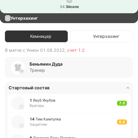
–
24
Эйселе
Унтерхахинг
–
Кемницер
Унтерхахинг
В матче с
Унион
01.08.2022
,
счет
1:2
В 
Беньямин Дуда
Тренер
Стартовый состав
1
Якуб Якубов
7.0
Вратарь
14
Тим Ка­мпу­лка
6.8
Защитник
6
До­ми­ник Леон Пе­ли­ван