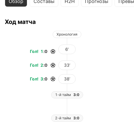
Обзор
Составы
H2H
Прогнозы
Превь
Ход матча
Хронология
6’
Гол
!
1
:
0
Гол
!
2
:
0
33’
Гол
!
3
:
0
38’
1-й тайм
3:0
2-й тайм
3:0