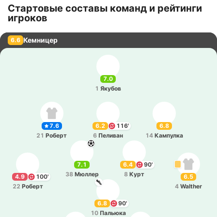
Стартовые составы команд и рейтинги
игроков
Кемницер
6.6
7.0
1
Якубов
7.6
6.2
116'
6.8
21
Роберт
6
Пе­ли­ван
14
Ка­мпу­лка
7.1
6.4
90'
38
Мюллер
8
Курт
4.9
100'
6.5
22
Роберт
4
Walther
6.8
90'
10
Па­лью­ка