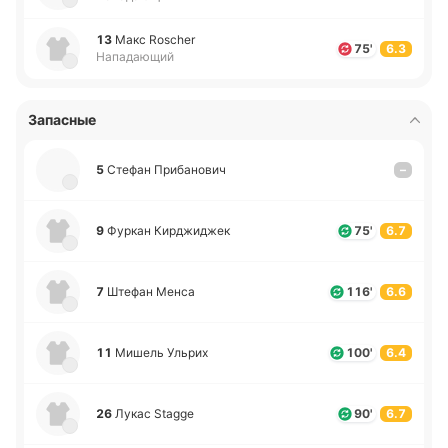
13
Макс Roscher
75'
6.3
Нападающий
Запасные
5
Стефан При­ба­но­вич
–
9
Фуркан Ки­рджи­джек
75'
6.7
7
Штефан Менса
116'
6.6
11
Мишель Ульрих
100'
6.4
26
Лукас Stagge
90'
6.7