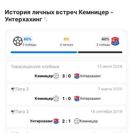
История личных встреч Кемницер -
Унтерхахинг
5
60%
0%
40%
3 победы
0 ничьих
2 победы
Товарищеские клубные
15 июля 2026
3 : 0
Кемницер
Унтерхахинг
Лига 3
7 марта 2020
1 : 0
Кемницер
Унтерхахинг
Лига 3
16 сентября 2019
2 : 1
Унтерхахинг
Кемницер