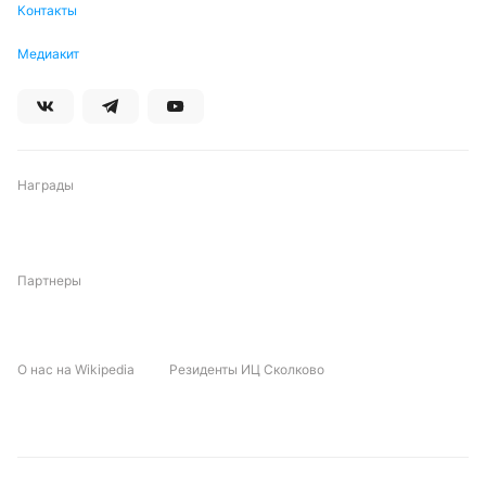
Контакты
Автор
Медиакит
Михаил Кузнецов
Подписаться
Награды
Партнеры
О нас на Wikipedia
Резиденты ИЦ Сколково