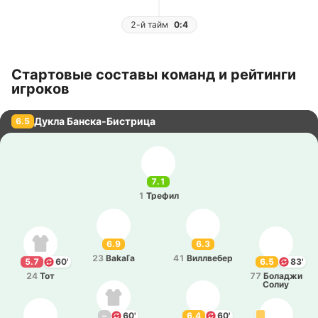
2-й тайм
0:4
Стартовые составы команд и рейтинги
игроков
Дукла Банска-Бистрица
6.5
7.1
1
Трефил
6.9
6.3
23
Bakaľa
41
Ви­ллве­бер
5.7
60'
6.5
83'
24
Тот
77
Бо­ла­джи
Солиу
–
60'
6.4
60'