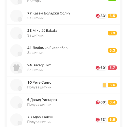
Вратарь
77
Казем Бо­ла­джи Солиу
83'
6.5
Защитник
23
Mikuláš Bakaľa
6.9
Защитник
41
Лю­бо­мир Ви­ллве­бер
6.3
Защитник
24
Виктор Тот
60'
5.7
Защитник
10
Регё Санто
6.6
Полузащитник
6
Давид Ри­хта­рех
60'
6.4
Полузащитник
73
Адам Ганеш
73'
6.5
Полузащитник