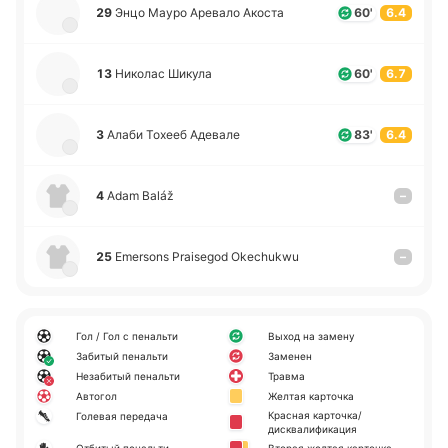
29
Энцо Мауро Аре­ва­ло Акоста
60'
6.4
13
Ни­ко­лас Шикула
60'
6.7
3
Алаби Тохееб Аде­ва­ле
83'
6.4
4
Adam Baláž
–
25
Emersons Praisegod Okechukwu
–
Гол / Гол с пенальти
Выход на замену
Забитый пенальти
Заменен
Незабитый пенальти
Травма
Автогол
Желтая карточка
Красная карточка/
Голевая передача
дисквалификация