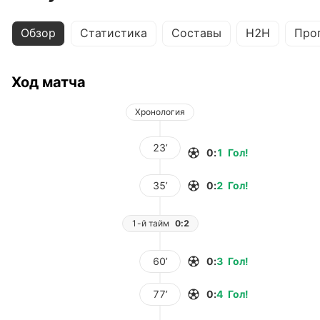
Обзор
Статистика
Составы
H2H
Про
Ход матча
Хронология
23’
0
:
1
Гол
!
35’
0
:
2
Гол
!
1-й тайм
0:2
60’
0
:
3
Гол
!
77’
0
:
4
Гол
!