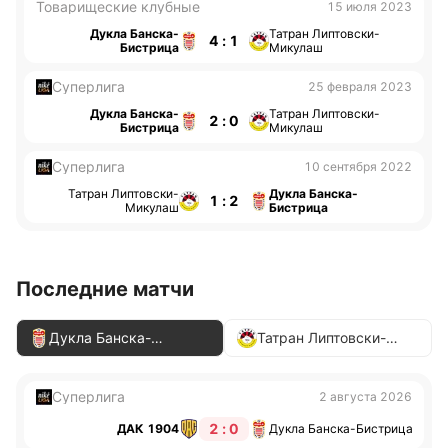
Товарищеские клубные
15 июля 2023
Дукла Банска-
Татран Липтовски-
4 : 1
Бистрица
Микулаш
Суперлига
25 февраля 2023
Дукла Банска-
Татран Липтовски-
2 : 0
Бистрица
Микулаш
Суперлига
10 сентября 2022
Татран Липтовски-
Дукла Банска-
1 : 2
Микулаш
Бистрица
Последние матчи
Дукла Банска-
Татран Липтовски-
Бистрица
Микулаш
Суперлига
2 августа 2026
2 : 0
ДАК 1904
Дукла Банска-Бистрица