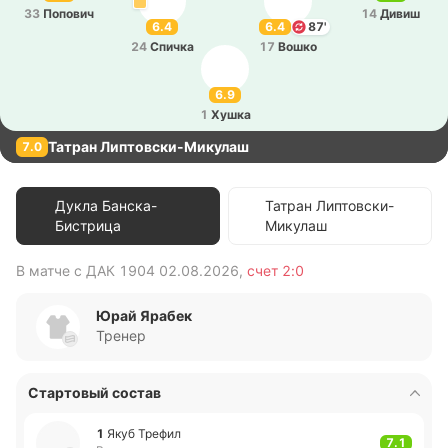
33
По­по­вич
14
Дивиш
6.4
6.4
87'
24
Спичка
17
Вошко
6.9
1
Хушка
Татран Липтовски-Микулаш
7.0
Дукла Банска-
Татран Липтовски-
Бистрица
Микулаш
В матче с
ДАК 1904
02.08.2026
,
счет
2:0
В 
Юрай Ярабек
Тренер
Стартовый состав
1
Якуб Трефил
7.1