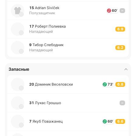
15
Adrian Siviček
60'
–
Полузащитник
17
Роберт По­лие­вка
6.9
Нападающий
9
Тибор Сле­бо­дник
6.2
Нападающий
Запасные
20
До­ми­ник Ве­се­ло­вски
73'
6.8
31
Лукас Грошшо
–
7
Якуб По­ва­жа­нец
60'
6.6