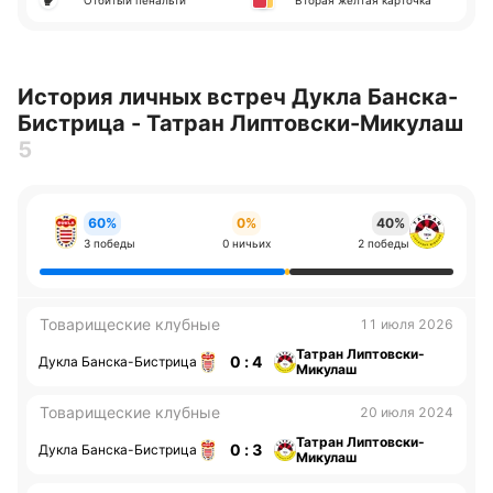
Отбитый пенальти
Вторая желтая карточка
История личных встреч Дукла Банска-
Бистрица - Татран Липтовски-Микулаш
5
60%
0%
40%
3 победы
0 ничьих
2 победы
Товарищеские клубные
11 июля 2026
Татран Липтовски-
0 : 4
Дукла Банска-Бистрица
Микулаш
Товарищеские клубные
20 июля 2024
Татран Липтовски-
0 : 3
Дукла Банска-Бистрица
Микулаш