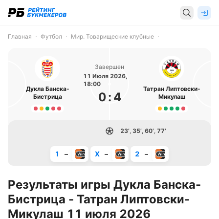
Главная
Футбол
Мир. Товарищеские клубные
Завершен
11 Июля 2026,
18:00
Дукла Банска-
Татран Липтовски-
0
:
4
Бистрица
Микулаш
23’
,
35’
,
60’
,
77’
1
–
X
–
2
–
Результаты игры Дукла Банска-
Бистрица - Татран Липтовски-
Микулаш 11 июля 2026