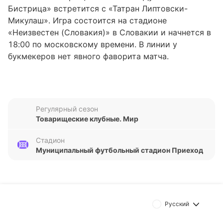
Бистрица» встретится с «Татран Липтовски-
Микулаш». Игра состоится на стадионе
«Неизвестен (Словакия)» в Словакии и начнется в
18:00 по московскому времени. В линии у
букмекеров нет явного фаворита матча.
«Дукла Банска-Бистрица»
В пяти последних матчах турнира Товарищеские
Регулярный сезон
клубные «Дукла Банска-Бистрица» заработала
Товарищеские клубные. Мир
семь очков, одержав две победы, один раз сыграв
вничью и дважды уступив. Команда обыграла
Стадион
«Металурги» (2:1) и «Подконице» (3:1), разошлась
Муниципальный футбольный стадион Приеход
миром с «Татран Попрад» (0:0) и проиграла
«Сигме» (1:2) и «ВиОн» (0:2).
В последнее время «Дукла Банска-Бистрица»
Русский
забивает немного — шесть голов в пяти последних
матчах.