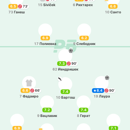
15
Siviček
6
Ри­хта­рех
6.5
73'
6.6
73
Ганеш
10
Санто
6.9
6.2
17
По­лие­вка
9
Сле­бо­дник
7.3
90'
62
Йе­ндри­шек
6.6
66'
8.4
90'
7.4
7
Фа­даи­ро
19
Лаура
10
Бартош
7.2
7.4
9
Ва­цла­вик
8
Герат
6.9
7.1