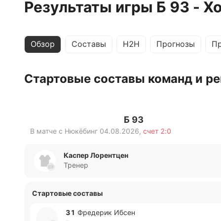
Результаты игры Б 93 - Х
Обзор
Составы
H2H
Прогнозы
П
Стартовые составы команд и ре
Б 93
В матче с
Нюкёбинг
04.08.2026
,
счет
2:0
Каспер Лорентцен
Тренер
Стартовые составы
31
Фре­де­рик Ибсен