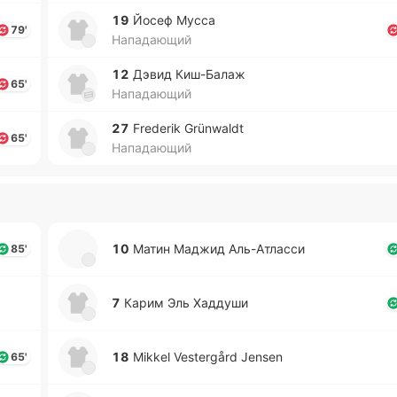
19
Йосеф Мусса
79'
Нападающий
12
Дэвид Ки­ш-Ба­лаж
65'
Нападающий
27
Frederik Grünwaldt
65'
Нападающий
10
Матин Маджид Аль-А­тла­сси
85'
7
Карим Эль Ха­дду­ши
18
Mikkel Vestergård Jensen
65'