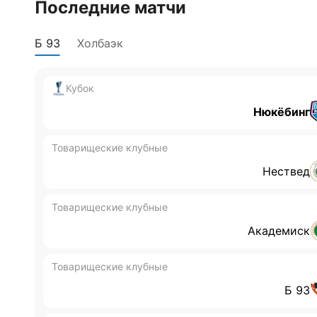
Последние матчи
Б 93
Холбаэк
Кубок
Нюкёбинг
Товарищеские клубные
Нествед
Товарищеские клубные
Академиск
Товарищеские клубные
Б 93