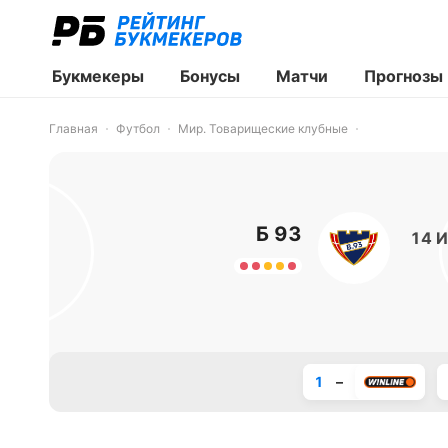
Букмекеры
Бонусы
Матчи
Прогнозы
Главная
Футбол
Мир. Товарищеские клубные
Б 93
14 И
1
–