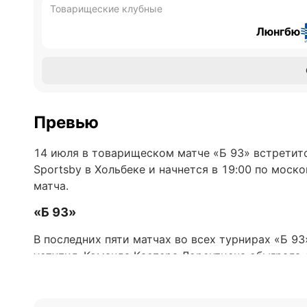
Товарищеские клубные
Люнгбю
Превью
14 июля в товарищеском матче «Б 93» встретитс
Sportsby в Хольбеке и начнется в 19:00 по моск
матча.
«Б 93»
В последних пяти матчах во всех турнирах «Б 93
уступил. Команда Каспера Лорентцена обыграла
(2:2), «Ольборгом» (1:1), «Хобро» (3:3) и проигра
«Б 93» в последнее время показывает хорошую р