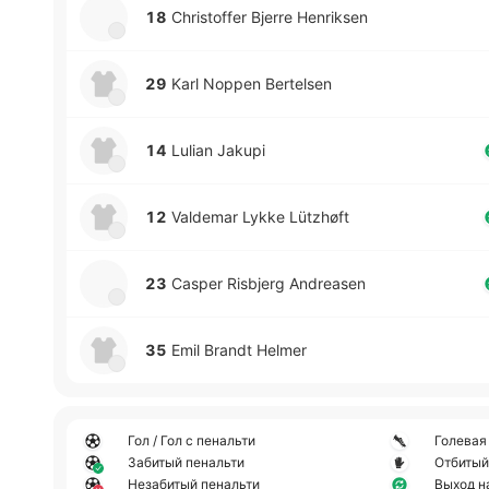
18
Christoffer Bjerre Henriksen
29
Karl Noppen Bertelsen
14
Lulian Jakupi
12
Valdemar Lykke Lützhøft
23
Casper Risbjerg Andreasen
35
Emil Brandt Helmer
Гол / Гол с пенальти
Голевая
Забитый пенальти
Отбитый
Незабитый пенальти
Выход н