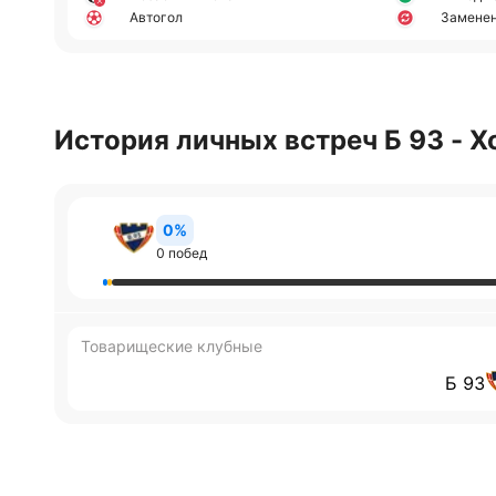
Автогол
Замене
История личных встреч Б 93 - 
0%
0 побед
Товарищеские клубные
Б 93