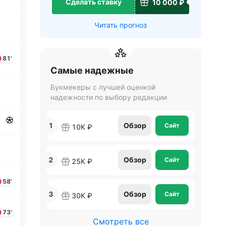
Сделать ставку
10 000 ₽
Читать прогноз
81'
Самые надежные
Букмекеры с лучшей оценкой
надежности по выбору редакции
1
Обзор
Сайт
10К ₽
2
Обзор
Сайт
25К ₽
58'
3
Обзор
Сайт
30К ₽
73'
Смотреть все