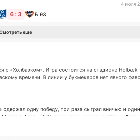
4 июля 
6 : 3
Б 93
Смотреть еще
я с «Холбаэком». Игра состоится на стадионе Holbæk
овскому времени. В линии у букмекеров нет явного фав
» одержал одну победу, три раза сыграл вничью и один
 «Миддельфарт» (4:2), разошлась миром с «Орхус Фрем
ла «Люнгбю» (3:6).
езультативность — 13 голов в пяти последних матчах.