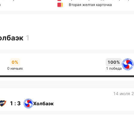
н
Вторая желтая карточка
Холбаэк
1
0%
100%
0 ничьих
1 победа
14 июля 
1 : 3
Холбаэк