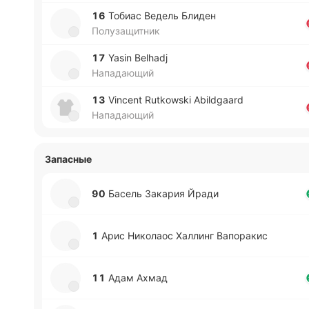
16
Тобиас Ведель Блиден
Полузащитник
17
Yasin Belhadj
Нападающий
13
Vincent Rutkowski Abildgaard
Нападающий
Запасные
90
Басель За­ка­рия Йради
1
Арис Ни­ко­лаос Ха­ллинг Ва­по­ра­кис
11
Адам Ахмад