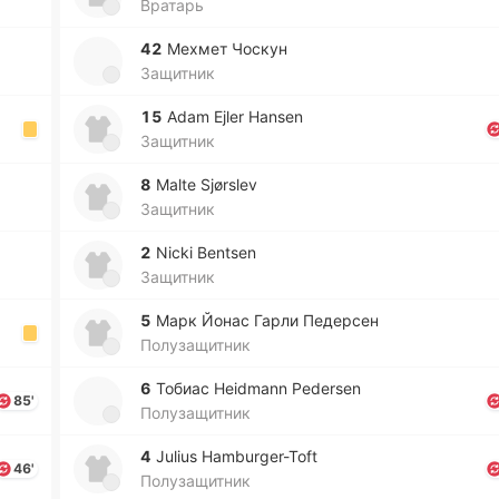
Вратарь
42
Мехмет Чоскун
Защитник
15
Adam Ejler Hansen
Защитник
8
Malte Sjørslev
Защитник
2
Nicki Bentsen
Защитник
5
Марк Йонас Гарли Пе­де­рсен
Полузащитник
6
Тобиас Heidmann Pedersen
85'
Полузащитник
4
Julius Hamburger-Toft
46'
Полузащитник