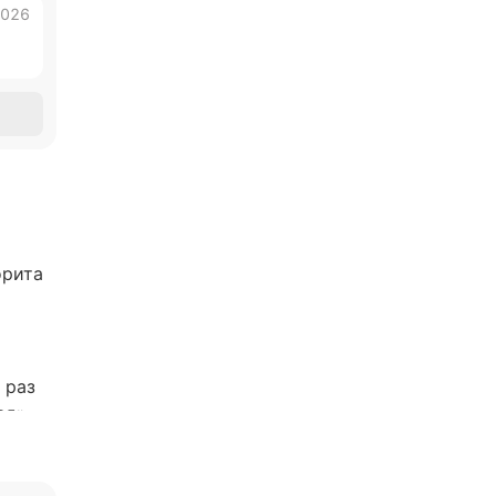
2026
орита
 раз
ад»