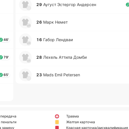
29
Аугуст Эсте­ргор Анде­рсен
26
Марк Немет
16
Габор Ле­ндваи
46'
28
Лехель Аттила Домби
79'
23
Mads Emil Petersen
65'
 передача
Травма
 пенальти
Желтая карточка
а замену
Красная карточка/дисквалификация