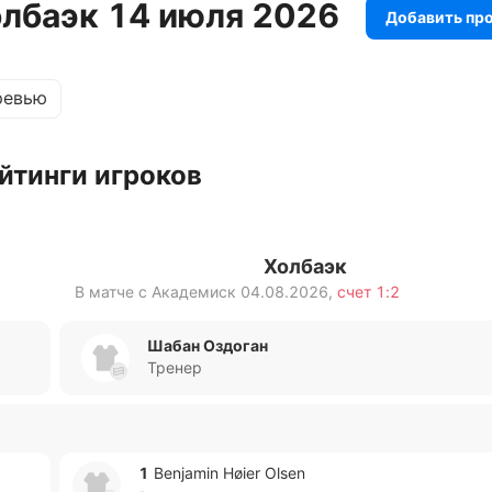
олбаэк 14 июля 2026
Добавить пр
ревью
йтинги игроков
Холбаэк
В матче с
Академиск
04.08.2026
,
счет
1:2
Шабан Оздоган
Тренер
1
Benjamin Høier Olsen