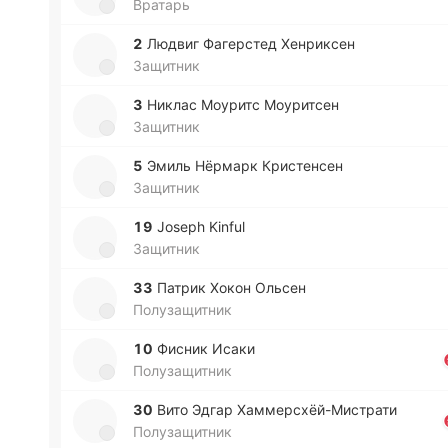
Вратарь
2
Людвиг Фа­ге­рстед Хе­нри­ксен
Защитник
3
Никлас Моу­ритс Моу­ри­тсен
Защитник
5
Эмиль Нё­рмарк Кри­сте­нсен
Защитник
19
Joseph Kinful
Защитник
33
Патрик Хокон Ольсен
Полузащитник
10
Фисник Исаки
Полузащитник
30
Вито Эдгар Ха­мме­рсхёй­-Ми­стра­ти
Полузащитник