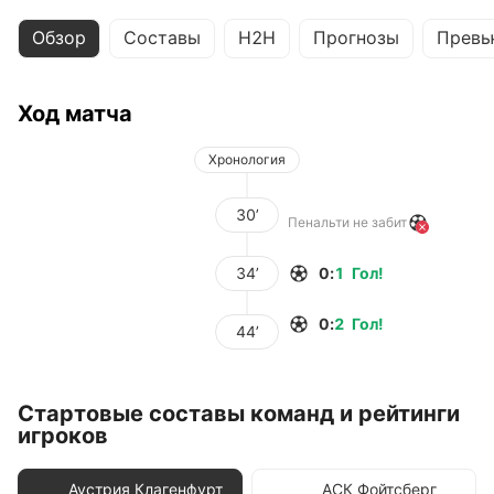
Обзор
Составы
H2H
Прогнозы
Превь
Ход матча
Хронология
30’
Пенальти не забит
34’
0
:
1
Гол
!
0
:
2
Гол
!
44’
Стартовые составы команд и рейтинги
игроков
Аустрия Клагенфурт
АСК Фойтсберг