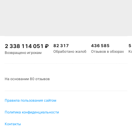
«АСК Фойтсберг» в последнее время забивает
стабильно — семь голов в пяти последних матчах.
Обновлено:
Автор
2 338 114 051
₽
82 317
436 585
5
Обработано жалоб
Отзывов в обзорах
К
Возвращено игрокам
Питер Бьёрн
Подписаться
На основании 80 отзывов
Правила пользования сайтом
Политика конфиденциальности
Контакты