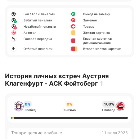
Гол / Гол с пенальти
Выход на замену
Забитый пенальти
Заменен
Незабитый пенальти
Травма
Автогол
Желтая карточка
Красная карточка/
Голевая передача
дисквалификация
Отбитый пенальти
Вторая желтая карточка
История личных встреч Аустрия
Клагенфурт - АСК Фойтсберг
1
0%
0%
100%
0 побед
0 ничьих
1 победа
Товарищеские клубные
11 июля 2026