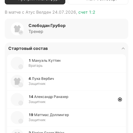
В матче с
Атус Велден
24.07.2026
,
счет
1:2
В 
Слободан Грубор
Тренер
Стартовый состав
1
Ма­нуэль Куттин
Вратарь
4
Лука Вербич
Защитник
14
Але­ксандр Ра­на­хер
Защитник
19
Ма­ттиас До­лли­нгер
Защитник
2
Florian Georg Weiss