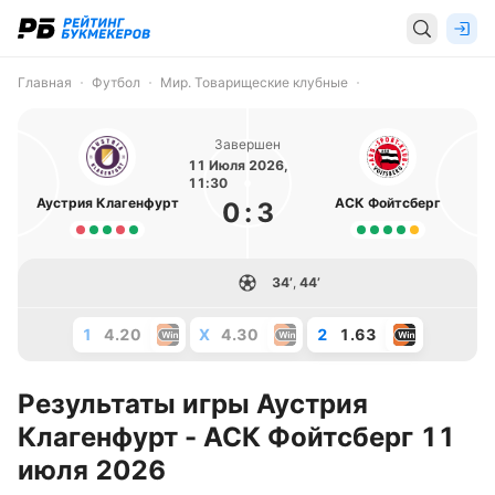
Главная
Футбол
Мир. Товарищеские клубные
Завершен
11 Июля 2026,
11:30
Аустрия Клагенфурт
АСК Фойтсберг
0
:
3
34’
,
44’
1
4.20
X
4.30
2
1.63
Результаты игры Аустрия
Клагенфурт - АСК Фойтсберг 11
июля 2026