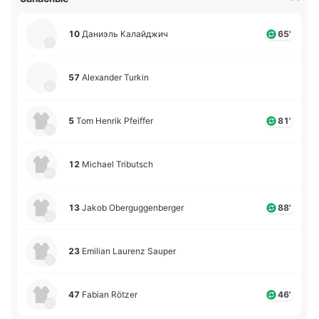
10
Да­ниэль Ка­лай­джич
65'
57
Alexander Turkin
5
Tom Henrik Pfeiffer
81'
12
Michael Tributsch
13
Jakob Oberguggenberger
88'
23
Emilian Laurenz Sauper
47
Fabian Rötzer
46'