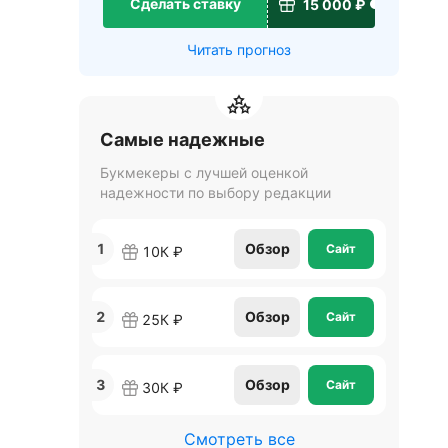
Сделать ставку
15 000 ₽
Читать прогноз
Самые надежные
Букмекеры с лучшей оценкой
надежности по выбору редакции
1
Обзор
Сайт
10К ₽
2
Обзор
Сайт
25К ₽
3
Обзор
Сайт
30К ₽
Смотреть все