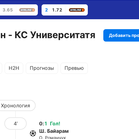
3.65
2
1.72
н - КС Университатя
Добавить пр
H2H
Прогнозы
Превью
Хронология
4’
0
:
1
Гол
!
Ш. Байарам
О. Романчук