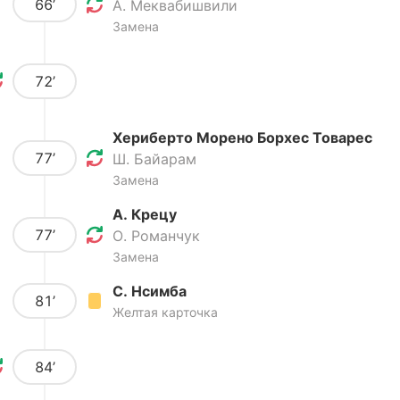
66’
А. Меквабишвили
Замена
72’
Хериберто Морено Борхес Товарес
77’
Ш. Байарам
Замена
А. Крецу
77’
О. Романчук
Замена
С. Нсимба
81’
Желтая карточка
84’