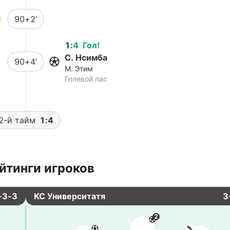
90+2’
1
:
4
Гол
!
С. Нсимба
90+4’
М. Этим
Голевой пас
2-й тайм
1:4
йтинги игроков
-3-3
КС Университатя
3
2