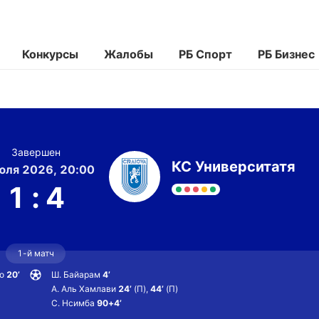
Конкурсы
Жалобы
РБ Спорт
РБ Бизнес
Завершен
КС Университатя
юля 2026, 20:00
1
:
4
1-й матч
о
20’
Ш. Байарам
4’
А. Аль Хамлави
24’
(П)
,
44’
(П)
С. Нсимба
90+4’