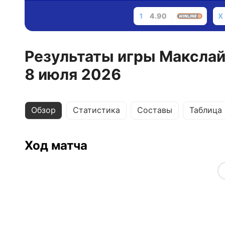
1
4.90
X
Результаты игры Макслай
8 июля 2026
Обзор
Статистика
Составы
Таблица
Ход матча