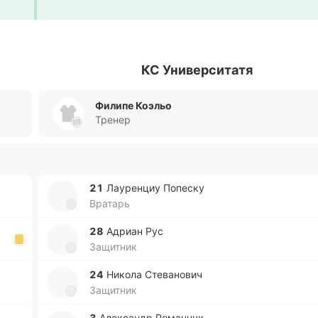
КС Университатя
Филипе Коэльо
Тренер
21
Лау­ре­нциу По­пе­ску
Вратарь
28
Адриан Рус
Защитник
24
Никола Сте­ва­но­вич
Защитник
3
Але­ксандр Ро­ма­нчук