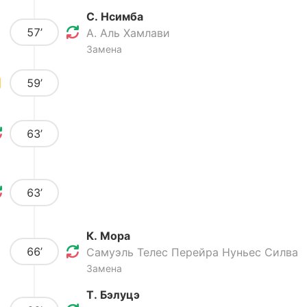
С. Нсимба
57’
А. Аль Хамлави
Замена
59’
63’
63’
К. Мора
66’
Самуэль Телес Перейра Нуньес Силва
Замена
Т. Бэлуцэ