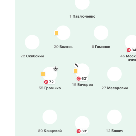
1
Па­влю­че­нко
20
Волков
6
Го­ма­нов
84
22
Ски­бский
45
Мо­ск
нчи
63'
72'
15
Бо­че­ров
55
Гро­мы­ко
27
Ме­са­ро­вич
80
Ко­нце­вой
12
Бошич
63'