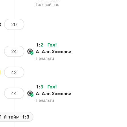
Голевой пас
20’
1
:
2
Гол
!
24’
А. Аль Хамлави
Пенальти
42’
1
:
3
Гол
!
44’
А. Аль Хамлави
Пенальти
1-й тайм
1:3