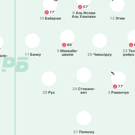
57'
77'
9
Аль Ислам
Аль Ха­мла­ви
10
Байа­рам
12
Этим
66'
'
5
Ме­ква­би­
23
Тел
11
Банку
шви­ли
20
Чи­кы­лдэу
рей­ра
а­ле­
да С
к
77'
24
Сте­ва­но­
28
Рус
вич
3
Ро­ма­нчук
21
По­пе­ску