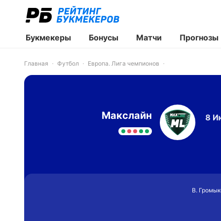
Букмекеры
Бонусы
Матчи
Прогнозы
Главная
Футбол
Европа. Лига чемпионов
Макслайн
8 И
В. Громык