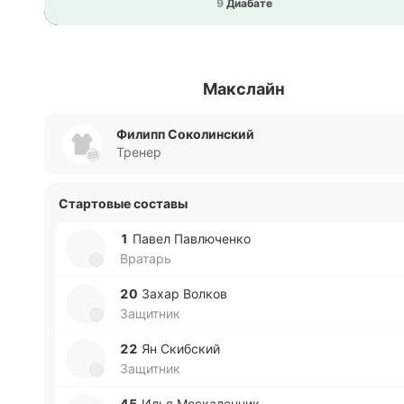
9
Диа­ба­те
Макслайн
Филипп Соколинский
Тренер
Стартовые составы
1
Павел Па­влю­че­нко
Вратарь
20
Захар Волков
Защитник
22
Ян Ски­бский
Защитник
45
Илья Мо­ска­ле­нчик