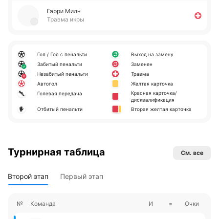
Гарри Милн
Травма икры
Гол / Гол с пенальти
Выход на замену
Забитый пенальти
Заменен
Незабитый пенальти
Травма
Автогол
Желтая карточка
Красная карточка/
Голевая передача
дисквалификация
Отбитый пенальти
Вторая желтая карточка
Турнирная таблица
См. все
Второй этап
Первый этап
№
Команда
И
=
Очки