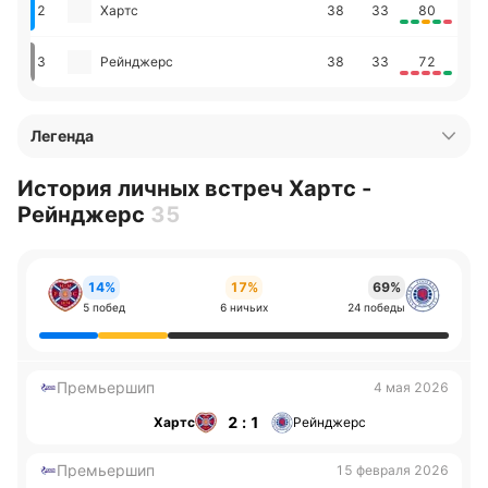
2
Хартс
38
33
80
3
Рейнджерс
38
33
72
Легенда
История личных встреч Хартс -
Рейнджерс
35
14%
17%
69%
5 побед
6 ничьих
24 победы
Премьершип
4 мая 2026
2 : 1
Хартс
Рейнджерс
Премьершип
15 февраля 2026