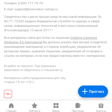
Обновлено:
Телефон:
8 800 777 76 76
E-mail:
support@bookmaker-ratings.ru
Свидетельство о регистрации средств массовой информации: Эл
Автор
ФС77-70265 выдано Федеральной службой по надзору в сфере
связи, информационных технологий и массовых коммуникаций
Питер Бьёрн
(Роскомнадзора) 10 июля 2017 г.
Все материалы сайта доступны по лицензии
Creative Commons
Подписаться
Attribution 4.0 International
Вы должны указать имя автора (создателя)
произведения (материала) и стороны атрибуции, уведомление об
авторских правах, название лицензии, уведомление об оговорке и
ссылку на материал, если они предоставлены вместе с материалом.
Играйте осторожно. При признаках
зависимости обратитесь к специалисту
Материалы сайта предназначены для лиц
старше 18 лет (18+)
Прогноз
18+
Главная
Рейтинги
Меню
Прогнозы
Бонусы