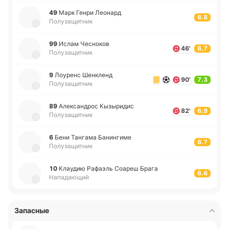
49
Марк Генри Лео­нард
6.8
Полузащитник
99
Ислам Че­сно­ков
46'
6.7
Полузащитник
9
Лоу­ренс Ше­нкленд
90'
7.3
Полузащитник
89
Але­кса­ндрос Кы­зы­ри­дис
82'
6.9
Полузащитник
6
Бени Та­нга­ма Ба­ни­нги­ме
6.7
Полузащитник
10
Клау­дию Ра­фаэль Соареш Брага
6.6
Нападающий
Запасные