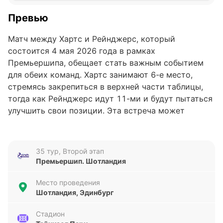
Превью
Матч между Хартс и Рейнджерс, который
состоится 4 мая 2026 года в рамках
Премьершипа, обещает стать важным событием
для обеих команд. Хартс занимают 6-е место,
стремясь закрепиться в верхней части таблицы,
тогда как Рейнджерс идут 11-ми и будут пытаться
улучшить свои позиции. Эта встреча может
оказаться ключевой для дальнейшего
распределения сил в чемпионате.
35 тур, Второй этап
Анализ формы команд
Премьершип. Шотландия
Хартс подходят к матчу с достаточно стабильной
Место проведения
формой: в последних пяти встречах команда
Шотландия, Эдинбург
одержала три победы, одну ничью и потерпела
одно поражение. За этот период они забили пять
Стадион