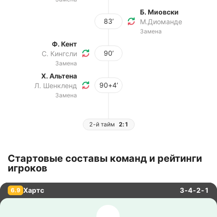
Б. Миовски
83’
М.Диоманде
Замена
Ф. Кент
90’
С. Кингсли
Замена
Х. Альтена
90+4’
Л. Шенкленд
Замена
2-й тайм
2:1
Стартовые составы команд и рейтинги
игроков
Хартс
3-4-2-1
6.9