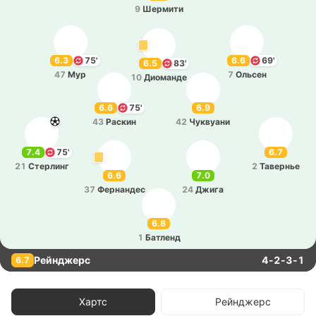
9
Ше­рми­ти
6.3
75'
6.6
69'
6.5
83'
47
Мур
7
Ольсен
10
Дио­ма­нде
6.6
75'
6.9
43
Раскин
42
Чу­квуа­ни
7.4
75'
6.7
21
Сте­рлинг
2
Та­ве­рнье
6.6
7.0
37
Фе­рна­ндес
24
Джига
6.8
1
Ба­тленд
Рейнджерс
4-2-3-1
6.7
Хартс
Рейнджерс