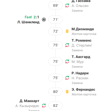
Д. Гассама
69’
А. Ольсен
Замена
Гол
!
2
:
1
71’
Л. Шенкленд
М.Диоманде
72’
Желтая карточка
Т. Ромменс
75’
Д. Стерлинг
Замена
Т. Аасгард
75’
М. Мур
Замена
Р. Надери
75’
Н. Раскин
Замена
Э. Фернандес
80’
Желтая карточка
Д. Маккарт
82’
А. Кызыридис
Замена