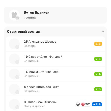
Вутер Вранкен
Тренер
Стартовый состав
25
Але­ксандр Шволов
6.6
Вратарь
19
Стюарт Джон Фи­ндлей
7.5
Защитник
15
Майкл Штай­нве­ндер
7.4
Защитник
4
Крейг Питер Хо­лькетт
7.3
Защитник
3
Стивен Иан Ки­нгсли
90'
7.9
Полузащитник