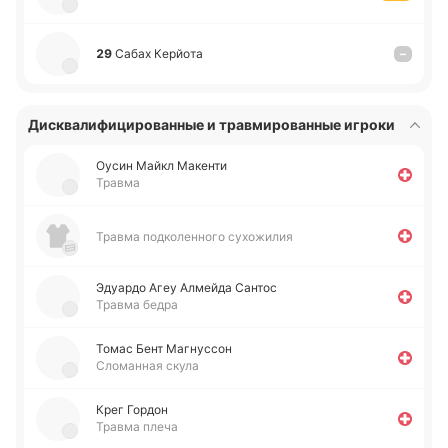
29
Сабах Ке­рйо­та
–
Дисквалифицированные и травмированные игроки
Оусин Майкл Ма­ке­нти
Травма
Травма подколенного сухожилия
Эдуа­рдо Агеу Алмей­да Сантос
Травма бедра
Томас Бент Ма­гну­ссон
Сломанная скула
Крег Гордон
Травма плеча