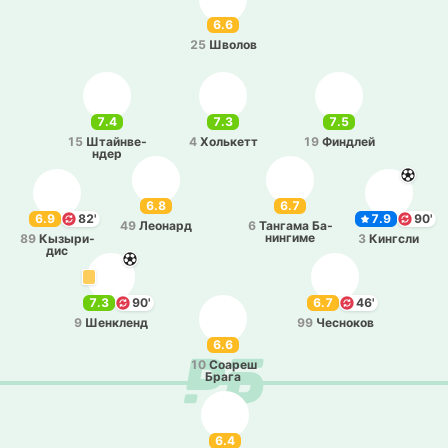
6.6
25
Шволов
7.4
7.3
7.5
15
Штай­нве­
4
Хо­лькетт
19
Фи­ндлей
ндер
6.8
6.7
6.9
82'
7.9
90'
49
Лео­нард
6
Та­нга­ма Ба­
ни­нги­ме
89
Кы­зы­ри­
3
Ки­нгсли
дис
7.3
90'
6.7
46'
9
Ше­нкленд
99
Че­сно­ков
6.6
10
Соареш
Брага
6.4