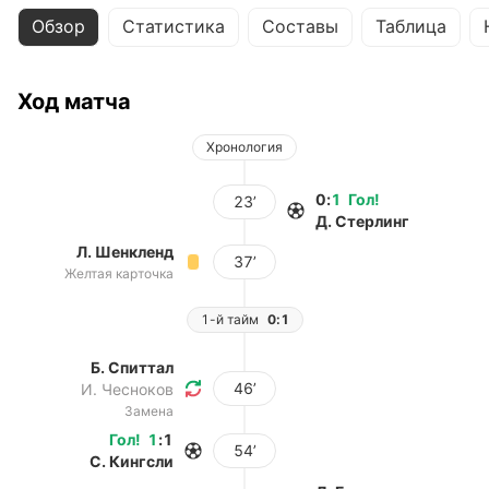
Обзор
Статистика
Составы
Таблица
Ход матча
Хронология
0
:
1
Гол
!
23’
Д. Стерлинг
Л. Шенкленд
37’
Желтая карточка
1-й тайм
0:1
Б. Спиттал
46’
И. Чесноков
Замена
Гол
!
1
:
1
54’
С. Кингсли