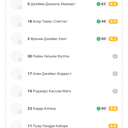
5
Джейми Да­ниэль Ма­ккарт
82'
6.4
16
Блэр Томас Спи­ттал
46'
6.9
2
Фрэнки Джеймс Кент
90'
6.7
30
Райан Уильям Фултон
–
17
Алан Джеймс Фо­ррест
–
74
Ро­джерс Кассим Мато
–
23
Хорди Алтена
90'
6.6
11
Пьер Ландри Каборе
6.6