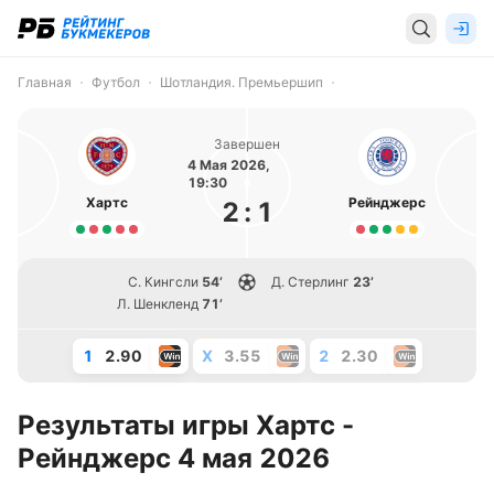
Главная
Футбол
Шотландия. Премьершип
Завершен
4 Мая 2026,
19:30
Хартс
Рейнджерс
2
:
1
С. Кингсли
54’
Д. Стерлинг
23’
Л. Шенкленд
71’
1
2.90
X
3.55
2
2.30
Результаты игры Хартс -
Рейнджерс 4 мая 2026