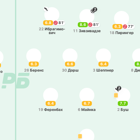
2
6.8
81'
8.6
81'
6.3
77'
22
Ибра­ги­мо­
11
Зи­взи­ва­дзе
вич
18
Пи­ри­нгер
6.3
6.6
6.4
8
26
Беренс
30
Дорш
3
Ше­ппнер
8
Ди
то
2
6.4
6.7
7.7
19
Фе­ре­нбах
6
Майнка
2
Буш