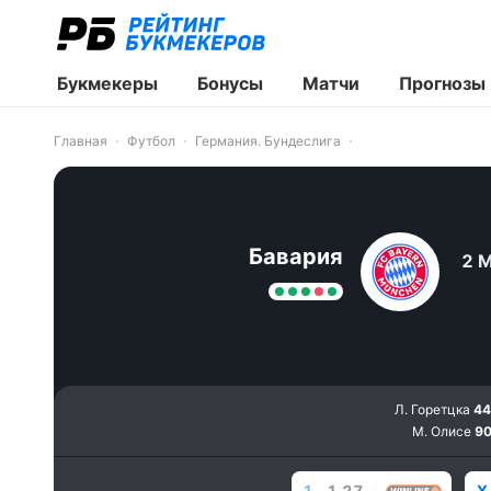
Букмекеры
Бонусы
Матчи
Прогнозы
Главная
Футбол
Германия. Бундеслига
Бавария
2 
Л. Горетцка
44
М. Олисе
90
1
1.27
X