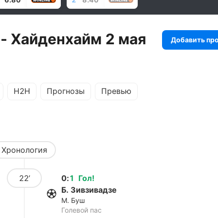
 - Хайденхайм 2 мая
Добавить пр
H2H
Прогнозы
Превью
Хронология
22’
0
:
1
Гол
!
Б. Зивзивадзе
М. Буш
Голевой пас