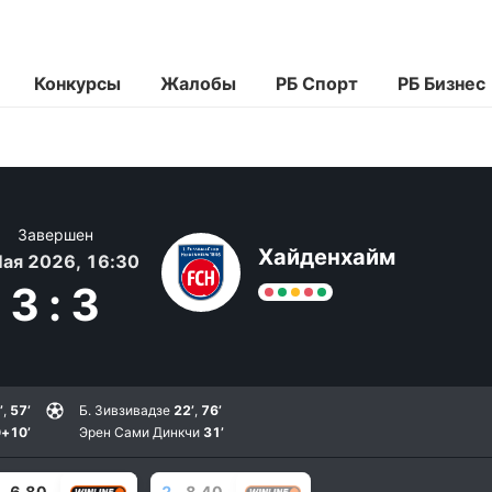
Конкурсы
Жалобы
РБ Спорт
РБ Бизнес
Завершен
Хайденхайм
Мая 2026, 16:30
3
:
3
’
,
57’
Б. Зивзивадзе
22’
,
76’
+10’
Эрен Сами Динкчи
31’
6.80
2
8.40