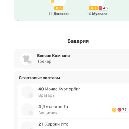
6.6
6.7
46'
11
Дже­ксон
10
Му­сиа­ла
Бавария
Венсан Компани
Тренер
Стартовые составы
40
Йонас Курт Урбиг
Вратарь
4
Джо­на­тан Та
77'
Защитник
21
Хироки Ито