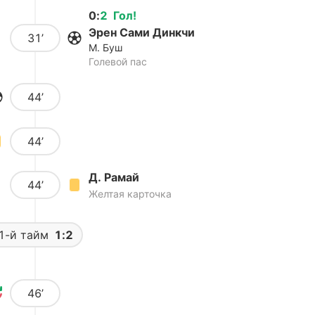
0
:
2
Гол
!
Эрен Сами Динкчи
31’
М. Буш
Голевой пас
44’
44’
Д. Рамай
44’
Желтая карточка
1-й тайм
1:2
46’