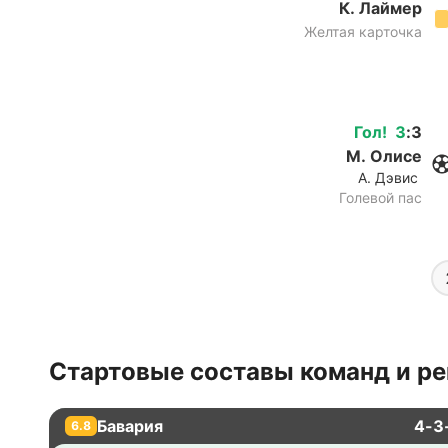
К. Лаймер
Желтая карточка
Гол
!
3
:
3
М. Олисе
А. Дэвис
Голевой пас
Стартовые составы команд и ре
Бавария
4-3
6.8