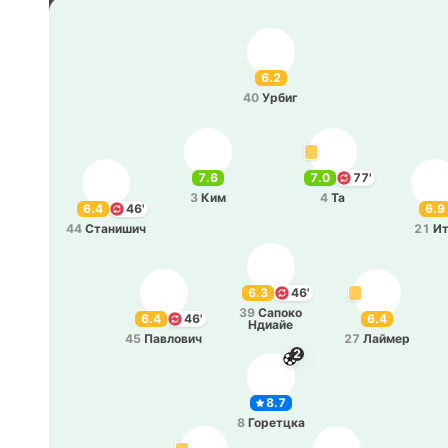
6.2
40
Урбиг
7.6
7.0
77'
3
Ким
4
Та
6.4
46'
6.9
44
Ста­ни­шич
21
И
6.3
46'
39
Сапоко
6.4
46'
6.4
Ндиайе
45
Па­вло­вич
27
Лаймер
2
8.7
8
Го­ре­тцка