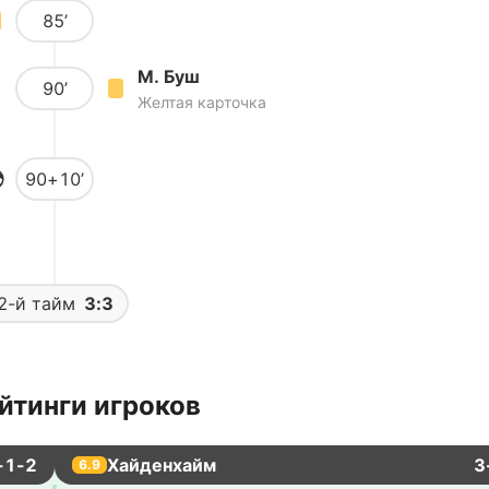
85’
М. Буш
90’
Желтая карточка
90+10’
2-й тайм
3:3
йтинги игроков
-1-2
Хайденхайм
3
6.9