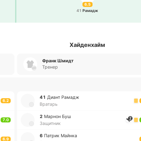
6.5
41
Рамадж
Хайденхайм
Франк Шмидт
Тренер
41
Диант Рамадж
6.2
Вратарь
2
Марнон Буш
2
7.0
Защитник
6
Патрик Майнка
6.9