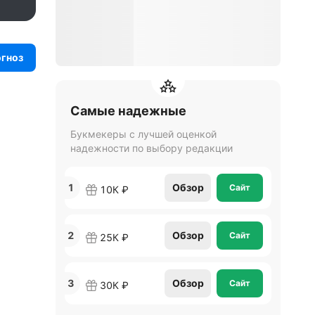
огноз
Самые надежные
Букмекеры с лучшей оценкой
надежности по выбору редакции
1
Обзор
Сайт
10К ₽
2
Обзор
Сайт
25К ₽
3
Обзор
Сайт
30К ₽