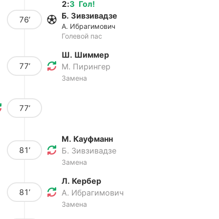
2
:
3
Гол
!
Б. Зивзивадзе
76’
А. Ибрагимович
Голевой пас
Ш. Шиммер
77’
М. Пирингер
Замена
77’
М. Кауфманн
81’
Б. Зивзивадзе
Замена
Л. Кербер
81’
А. Ибрагимович
Замена