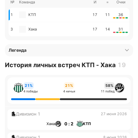
№
Команда
И
=
Очки
1
КТП
17
11
36
3
Хака
17
14
31
Легенда
История личных встреч КТП - Хака
19
21%
21%
58%
4 победы
4 ничьи
11 побед
Дивизион 1
27 июня 2026
0 : 2
Хака
КТП
Дивизион 1
8 июня 2026