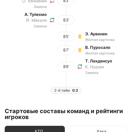
83’
О. Хяннинен
Замена
А. Тулехмо
83’
Й. Мякеля
Замена
Э. Аувинен
85’
Желтая карточка
В. Пуросало
87’
Желтая карточка
Т. Лахденсуо
89’
К. Нурми
Замена
2-й тайм
0:2
Стартовые составы команд и рейтинги
игроков
КТП
Хака