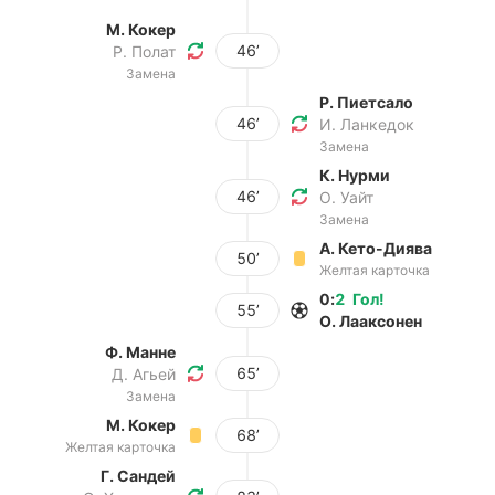
М. Кокер
46’
Р. Полат
Замена
Р. Пиетсало
46’
И. Ланкедок
Замена
К. Нурми
46’
О. Уайт
Замена
А. Кето-Диява
50’
Желтая карточка
0
:
2
Гол
!
55’
О. Лааксонен
Ф. Манне
65’
Д. Агьей
Замена
М. Кокер
68’
Желтая карточка
Г. Сандей