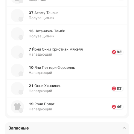
37
Атому Танака
Полузащитник
13
На­та­ниэль Тамби
Полузащитник
7
Йони Онни Кри­стиан Мякеля
83'
Нападающий
10
Яни Пе­тте­ри Фо­рселль
Нападающий
21
Онни Хя­нни­нен
83'
Нападающий
19
Рони Полат
46'
Нападающий
Запасные