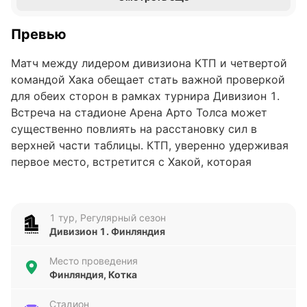
Превью
Матч между лидером дивизиона КТП и четвертой
командой Хака обещает стать важной проверкой
для обеих сторон в рамках турнира Дивизион 1.
Встреча на стадионе Арена Арто Толса может
существенно повлиять на расстановку сил в
верхней части таблицы. КТП, уверенно удерживая
первое место, встретится с Хакой, которая
стремится сократить отрыв и закрепиться в зоне
лидеров.
1 тур, Регулярный сезон
Анализ формы команд
Дивизион 1. Финляндия
КТП демонстрирует впечатляющую серию из пяти
Место проведения
побед подряд, забив 7 голов и пропустив всего 2.
Финляндия, Котка
Такая стабильность говорит о высокой
эффективности как в атаке, так и в обороне. В то
Стадион