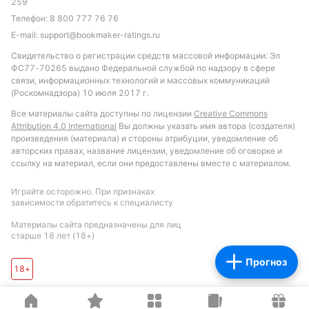
259
отражает умеренную жёсткость игры.
Телефон:
8 800 777 76 76
Обновлено:
E-mail:
support@bookmaker-ratings.ru
Свидетельство о регистрации средств массовой информации: Эл
ФС77-70265 выдано Федеральной службой по надзору в сфере
Автор
связи, информационных технологий и массовых коммуникаций
(Роскомнадзора) 10 июля 2017 г.
Андрей Фоменко
Все материалы сайта доступны по лицензии
Creative Commons
Редактор отдела ставок и прогнозов «РБ»
Attribution 4.0 International
Вы должны указать имя автора (создателя)
произведения (материала) и стороны атрибуции, уведомление об
Автор обзоров БК и статей о букмекерах, автор прогнозов,
авторских правах, название лицензии, уведомление об оговорке и
ссылку на материал, если они предоставлены вместе с материалом.
специализация: французский футбол
Играйте осторожно. При признаках
Подписаться
зависимости обратитесь к специалисту
Материалы сайта предназначены для лиц
старше 18 лет (18+)
Прогноз
18+