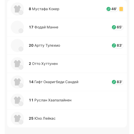
8
Му­ста­фа Кокер
46'
17
Фодай Манне
65'
20
Артту Ту­ле­хмо
83'
2
Отто Ху­тту­нен
14
Гифт Ока­ри­гбе­ди Сандей
83'
11
Руслан Хаа­па­лай­нен
25
Юхо Лейкас