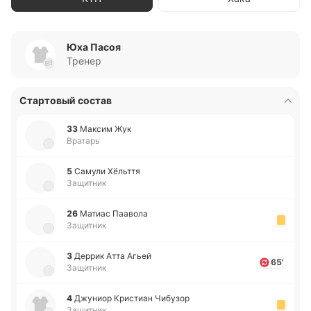
Юха Пасоя
Тренер
Стартовый состав
33
Максим Жук
Вратарь
5
Самули Хё­льття
Защитник
26
Матиас Паа­во­ла
Защитник
3
Деррик Атта Агьей
65'
Защитник
4
Джу­ниор Кри­стиан Чи­бу­зор
Защитник