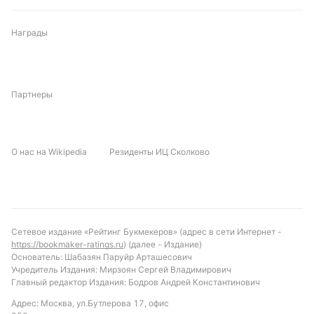
говорить о тактической сдержанности. Угловые и
стандарты, вероятно, сыграют заметную роль,
Награды
учитывая их высокую частоту в предыдущих
матчах.
Прогноз и рекомендации по ставкам
Партнеры
С учётом текущей формы и турнирного
положения, можно ожидать победу КТП с
О нас на Wikipedia
Резиденты ИЦ Сколково
минимальным преимуществом. Вероятно, игра
будет достаточно дисциплинированной, с
ограниченным числом жёлтых карточек, особенно
во втором тайме. Интересной ставкой может
стать тотал угловых больше 8.5, учитывая
Сетевое издание «Рейтинг Букмекеров» (адрес в сети Интернет -
традиционно высокий показатель по этому
https://bookmaker-ratings.ru
) (далее - Издание)
показателю в очных встречах. Также стоит
Основатель: Шабазян Паруйр Арташесович
Учредитель Издания: Мирзоян Сергей Владимирович
обратить внимание на индивидуальные тоталы по
Главный редактор Издания: Бодров Андрей Константинович
жёлтым карточкам обеих команд, которые обычно
Адрес: Москва, ул.Бутлерова 17, офис
остаются ниже определённых порогов, что