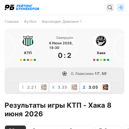
Главная
Футбол
Финляндия. Дивизион 1
Завершен
8 Июня 2026,
18:30
КТП
Хака
0
:
2
О. Лааксонен
17’
,
55’
1
2.21
X
3.35
2
3.05
Результаты игры КТП - Хака 8
июня 2026