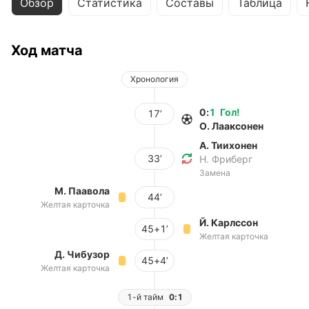
Обзор
Статистика
Составы
Таблица
Ход матча
Хронология
0
:
1
Гол
!
17’
О. Лааксонен
А. Тиихонен
33’
Н. Фриберг
Замена
М. Паавола
44’
Желтая карточка
Й. Карлссон
45+1’
Желтая карточка
Д. Чибузор
45+4’
Желтая карточка
1-й тайм
0:1