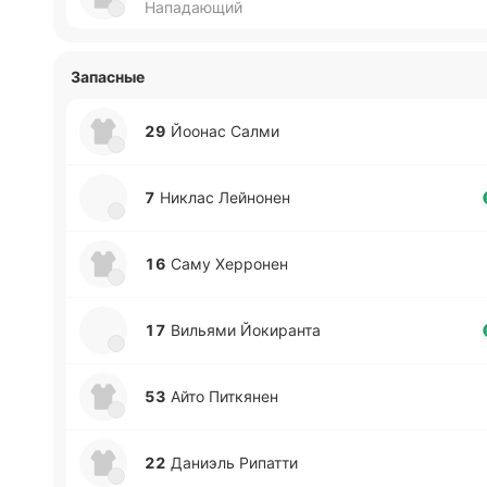
Нападающий
Запасные
29
Йоонас Салми
7
Никлас Лей­но­нен
16
Саму Хе­рро­нен
17
Ви­лья­ми Йо­ки­ра­нта
53
Айто Пи­ткя­нен
22
Да­ниэль Ри­па­тти