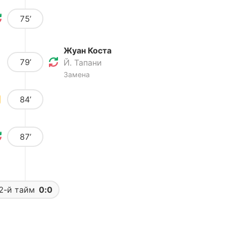
75’
Жуан Коста
79’
Й. Тапани
Замена
84’
87’
2-й тайм
0:0