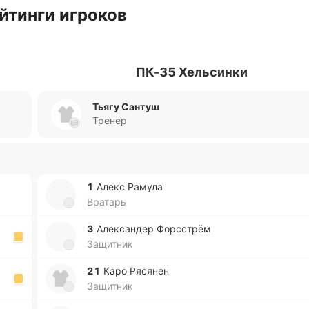
йтинги игроков
ПК-35 Хельсинки
Тьягу Сантуш
Тренер
1
Алекс Рамула
Вратарь
3
Але­кса­ндер Фо­рсстрём
Защитник
21
Каро Ря­ся­нен
Защитник