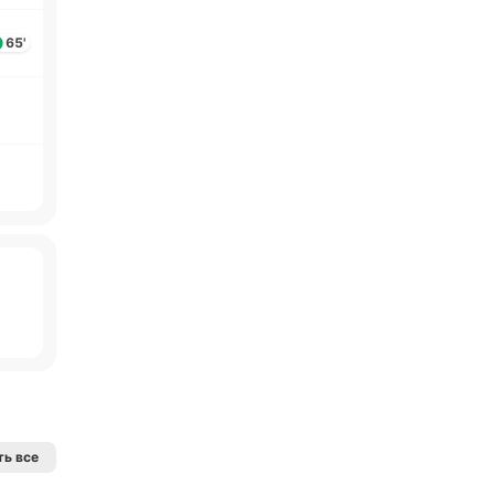
65'
ь все