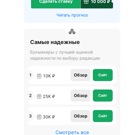
Сделать ставку
10 000 ₽
Читать прогноз
Самые надежные
Букмекеры с лучшей оценкой
надежности по выбору редакции
1
Обзор
Сайт
10К ₽
2
Обзор
Сайт
25К ₽
3
Обзор
Сайт
30К ₽
Смотреть все