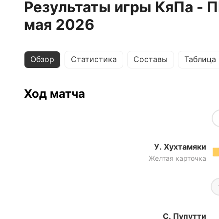
Результаты игры КяПа - 
мая 2026
Обзор
Статистика
Составы
Таблица
Ход матча
У. Хухтамяки
Желтая карточка
С. Пупутти