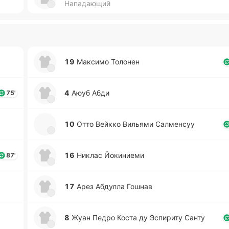
Нападающий
19
Ма­кси­мо То­ло­нен
4
Аюуб Абди
75'
10
Отто Вейкко Ви­лья­ми Са­лме­нсуу
16
Никлас Йо­ки­ние­ми
87'
17
Арез Абду­лла Гошнав
8
Жуан Педро Коста ду Эспи­ри­ту Санту