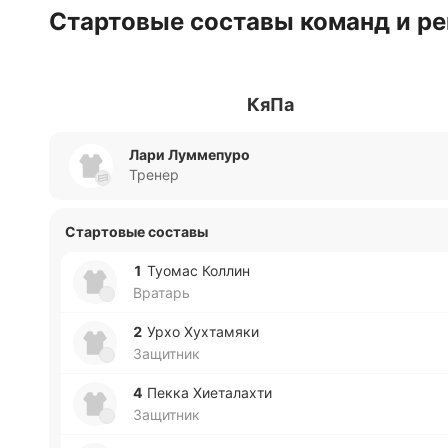
Стартовые составы команд и ре
КяПа
Лари Луммепуро
Тренер
Стартовые составы
1
Туомас Коллин
Вратарь
2
Урхо Ху­хта­мя­ки
Защитник
4
Пекка Хие­та­ла­хти
Защитник