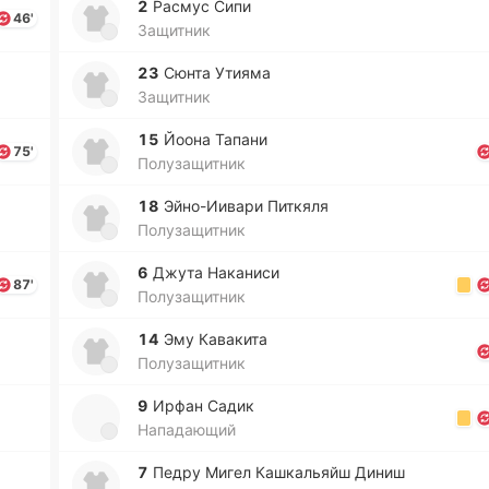
2
Расмус Сипи
46'
Защитник
23
Сюнта Утияма
Защитник
15
Йоона Тапани
75'
Полузащитник
18
Эй­но­-Ии­ва­ри Пи­ткя­ля
Полузащитник
6
Джута На­ка­ни­си
87'
Полузащитник
14
Эму Ка­ва­ки­та
Полузащитник
9
Ирфан Садик
Нападающий
7
Педру Мигел Ка­шка­льяйш Диниш