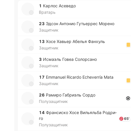
1
Карлос Асе­ве­до
Вратарь
23
Эдсон Анто­нио Гу­тье­ррес Морено
Защитник
13
Хосе Хавьер Абелья Фа­нхуль
Защитник
3
Исмаэль Говеа Со­ло­рса­но
Защитник
17
Emmanuel Ricardo Echeverría Mata
Защитник
26
Рамиро Га­бриэль Сордо
Полузащитник
14
Фра­нси­ско Хосе Ви­лья­льба Ро­дри­
го
65'
Полузащитник