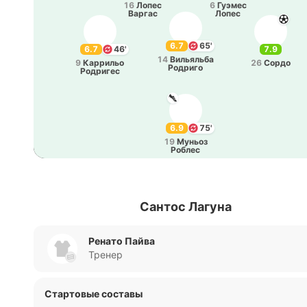
16
Лопес
6
Гуэмес
Варгас
Лопес
6.7
65'
6.7
46'
7.9
14
Ви­лья­льба
9
Ка­рри­льо
26
Сордо
Ро­дри­го
Ро­дри­гес
6.9
75'
19
Муньоз
Роблес
Сантос Лагуна
Ренато Пайва
Тренер
Стартовые составы