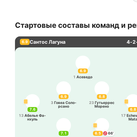
Стартовые составы команд и ре
Сантос Лагуна
4-2
6.9
6.9
1
Асе­ве­до
6.9
6.8
3
Говеа Со­ло­
23
Гу­тье­ррес
рса­но
Морено
7.6
6.8
13
Абелья Фа­
17
Echev
нхуль
Mat
7.1
6.5
66'