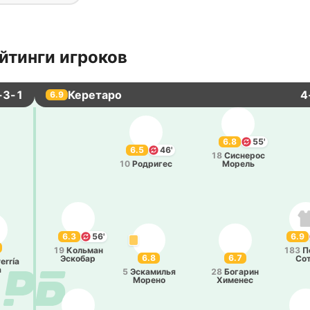
йтинги игроков
-3-1
Керетаро
4
6.9
6.8
55'
6.5
46'
18
Си­сне­рос
10
Ро­дри­гес
Морель
6.3
56'
6.9
19
Ко­льман
183
П
6.8
6.7
Эско­бар
Со
erría
a
5
Эска­ми­лья
28
Бо­га­рин
Морено
Хи­ме­нес