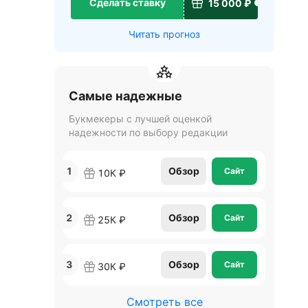
Сделать ставку
15 000 ₽
Читать прогноз
Самые надежные
Букмекеры с лучшей оценкой
надежности по выбору редакции
1
Обзор
Сайт
10К ₽
2
Обзор
Сайт
25К ₽
3
Обзор
Сайт
30К ₽
Смотреть все