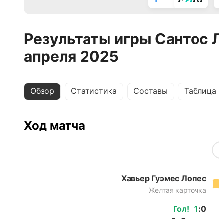
Результаты игры Сантос Л
апреля 2025
Обзор
Статистика
Составы
Таблица
Ход матча
Хавьер Гуэмес Лопес
Желтая карточка
Гол
!
1
:
0