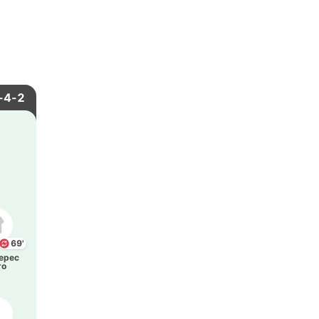
-4-2
69'
ерес
то