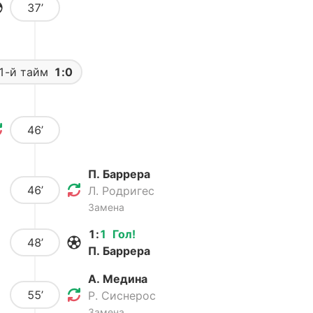
37’
1-й тайм
1:0
46’
П. Баррера
46’
Л. Родригес
Замена
1
:
1
Гол
!
48’
П. Баррера
А. Медина
55’
Р. Сиснерос
Замена