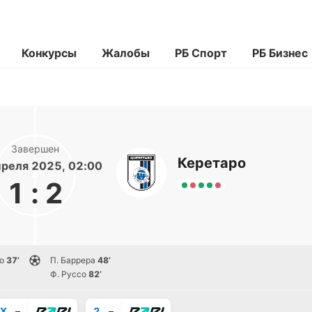
Конкурсы
Жалобы
РБ Спорт
РБ Бизнес
Завершен
Керетаро
реля 2025, 02:00
1
:
2
о
37’
П. Баррера
48’
Ф. Руссо
82’
X
–
2
–