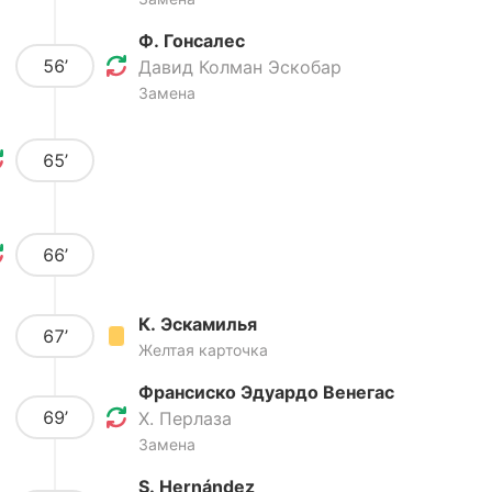
Ф. Гонсалес
56’
Давид Колман Эскобар
Замена
65’
66’
К. Эскамилья
67’
Желтая карточка
Франсиско Эдуардо Венегас
69’
Х. Перлаза
Замена
S. Hernández