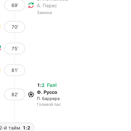
69’
А. Перес
Замена
70’
75’
81’
1
:
2
Гол
!
Ф. Руссо
82’
П. Баррера
Голевой пас
2-й тайм
1:2