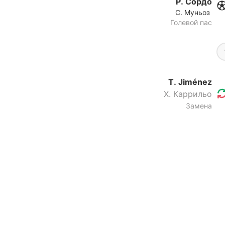
Р. Сордо
С. Муньоз
Голевой пас
T. Jiménez
Х. Каррильо
Замена