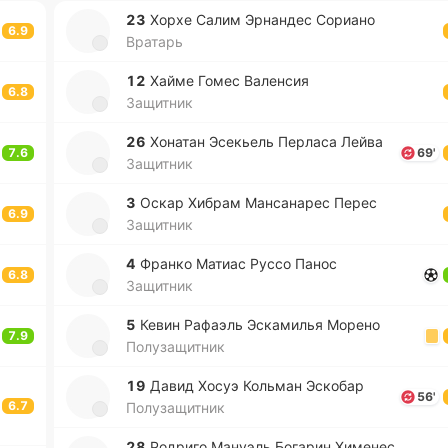
23
Хорхе Салим Эрна­ндес Со­риа­но
6.9
Вратарь
12
Хайме Гомес Ва­ле­нсия
6.8
Защитник
26
Хо­на­тан Эсе­кьель Пе­рла­са Лейва
7.6
69'
Защитник
3
Оскар Хибрам Ма­нса­на­рес Перес
6.9
Защитник
4
Франко Матиас Руссо Панос
6.8
Защитник
5
Кевин Ра­фаэль Эска­ми­лья Морено
7.9
Полузащитник
19
Давид Хосуэ Ко­льман Эско­бар
56'
6.7
Полузащитник
28
Ро­дри­го Ма­нуэль Бо­га­рин Хи­ме­нес