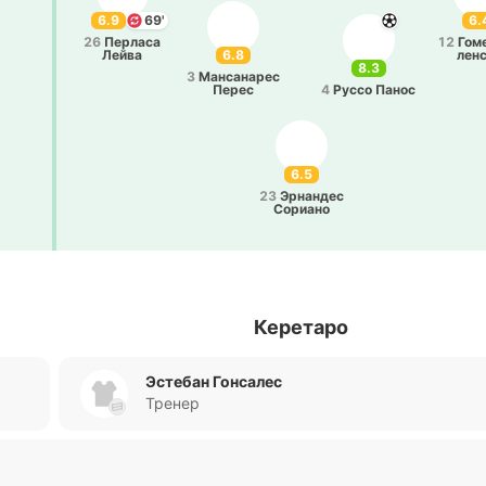
6.9
69'
6.
26
Пе­рла­са
12
Гом
6.8
Лейва
ле­н
8.3
3
Ма­нса­на­рес
Перес
4
Руссо Панос
6.5
23
Эрна­ндес
Со­риа­но
Керетаро
Эстебан Гонсалес
Тренер