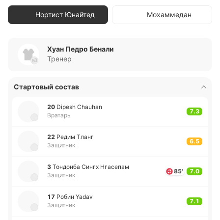
Нортист Юнайтед
Мохаммедан
Хуан Педро Бенали
Тренер
Стартовый состав
20
Dipesh Chauhan
7.3
Вратарь
22
Редим Тланг
6.5
Защитник
3
То­ндо­нба Сингх Нга­се­пам
85'
7.0
Защитник
17
Робин Yadav
7.1
Защитник