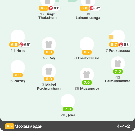
6.8
81'
6.8
82'
17
Singh
99
Thokchom
Lalnuntluanga
6.6
66'
6.7
63'
11
Чоте
7
Ро­чха­рзе­ла
6.9
6.7
52
Roy
8
Сингх Киям
7.5
6.9
43
6.9
6
Parray
Lalmuanawma
7.0
3
Meitei
Pukhrambam
35
Mazumder
7.3
28
Дека
Мохаммедан
4-4-2
6.9