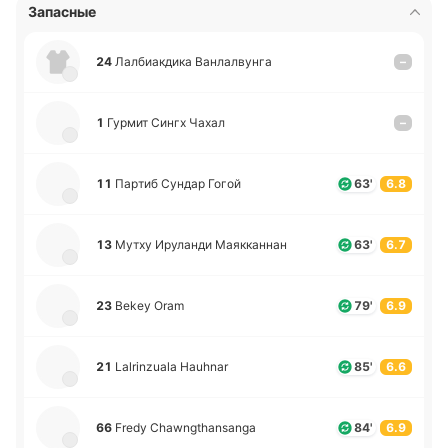
Запасные
24
Ла­лбиа­кди­ка Ва­нла­лву­нга
–
1
Гурмит Сингх Чахал
–
11
Партиб Сундар Гогой
63'
6.8
13
Мутху Иру­ла­нди Мая­кка­ннан
63'
6.7
23
Bekey Oram
79'
6.9
21
Lalrinzuala Hauhnar
85'
6.6
66
Fredy Chawngthansanga
84'
6.9