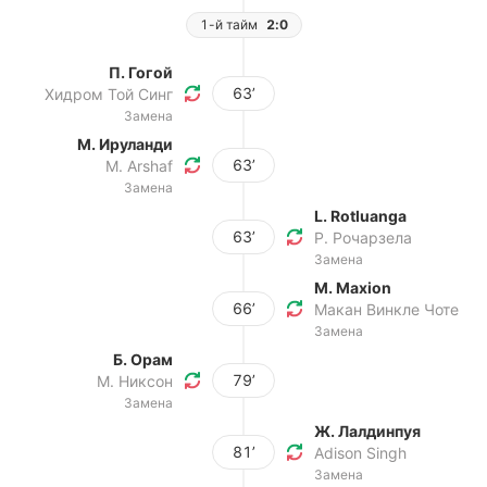
1-й тайм
2:0
П. Гогой
63’
Хидром Той Синг
Замена
М. Ируланди
63’
M. Arshaf
Замена
L. Rotluanga
63’
Р. Рочарзела
Замена
M. Maxion
66’
Макан Винкле Чоте
Замена
Б. Орам
79’
М. Никсон
Замена
Ж. Лалдинпуя
81’
Adison Singh
Замена