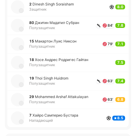
2
Dinesh Singh Soraisham
8.0
Защитник
80
Джитин Ма­да­тил Субран
84'
7.8
Полузащитник
15
Ма­ка­ртон Луис Никсон
79'
7.1
Полузащитник
18
Хосе Андрес Ро­дри­гес Гайтан
7.5
Полузащитник
19
Thoi Singh Huidrom
63'
7.4
Полузащитник
29
Mohammed Arshaf Attakulayan
63'
6.8
Полузащитник
7
Хайро Са­мпе­рио Бу­ста­ра
8.5
Нападающий