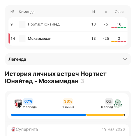
№
Команда
И
=
Очки
9
Нортист Юнайтед
13
-5
16
14
Мохаммедан
13
-25
3
Легенда
История личных встреч Нортист
Юнайтед - Мохаммедан
3
67%
33%
0%
2 победы
1 ничья
0 побед
Суперлига
19 мая 2026