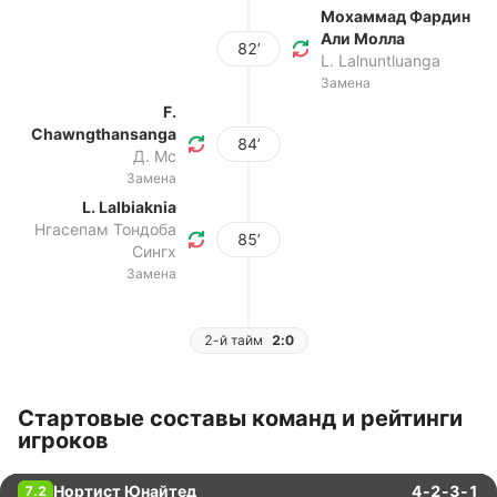
Мохаммад Фардин
Али Молла
82’
L. Lalnuntluanga
Замена
F.
Chawngthansanga
84’
Д. Мс
Замена
L. Lalbiaknia
Нгасепам Тондоба
85’
Сингх
Замена
2-й тайм
2:0
Стартовые составы команд и рейтинги
игроков
Нортист Юнайтед
4-2-3-1
7.2