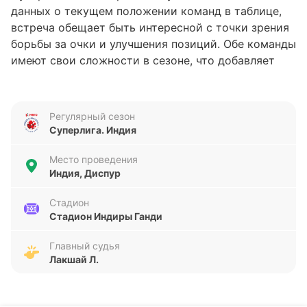
данных о текущем положении команд в таблице,
встреча обещает быть интересной с точки зрения
борьбы за очки и улучшения позиций. Обе команды
имеют свои сложности в сезоне, что добавляет
дополнительный элемент непредсказуемости
предстоящему поединку на стадионе Индиры
Ганди.
Регулярный сезон
Суперлига. Индия
Анализ формы команд
Место проведения
Последние пять матчей Нортист Юнайтед
Индия, Диспур
показывают нестабильность: одна победа, две
ничьи и два поражения. Команда забила 5 голов,
Стадион
Стадион Индиры Ганди
но пропустила вдвое больше – 10, что указывает
на проблемы в обороне. В то же время
Главный судья
Мохаммедан демонстрирует крайне низкую
Лакшай Л.
результативность и серьёзные трудности в защите
– пять поражений подряд, всего 3 забитых и 17
пропущенных мячей за этот период. Такая