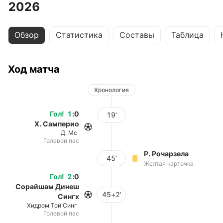
2026
Обзор
Статистика
Составы
Таблица
Ход матча
Хронология
Гол
!
1
:
0
19’
Х. Самперио
Д. Мс
Голевой пас
Р. Рочарзела
45’
Желтая карточка
Гол
!
2
:
0
Сорайшам Динеш
45+2’
Сингх
Хидром Той Синг
Голевой пас