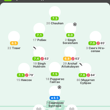
7.3
20
Chauhan
7.1
8.0
17
Робин
2
Singh
Soraisham
6.5
7.0
85'
22
Тланг
3
Сингх Нга­
се­пам
7.4
63'
6.8
63'
19
Singh
29
Arshaf
Huidrom
Attakulayan
7.5
7.1
79'
7.8
84'
18
Ро­дри­гес
15
Никсон
80
Ма­да­тил
Гайтан
Субран
8.5
7
Са­мпе­рио
Бу­ста­ра