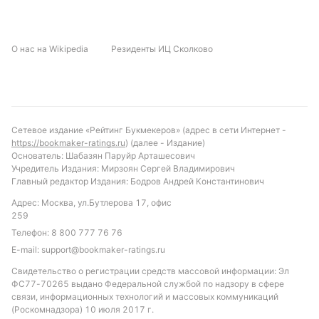
Прогноз и рекомендации по ставкам
С учётом текущей формы и статистики, Нортист
О нас на Wikipedia
Резиденты ИЦ Сколково
Юнайтед выглядит фаворитом предстоящего
матча. Вероятен исход с минимальным
преимуществом хозяев поля. Рекомендуется
обратить внимание на ставку «обе забьют»,
учитывая высокую вероятность голов с обеих
Сетевое издание «Рейтинг Букмекеров» (адрес в сети Интернет -
сторон в лиге, а также на тотал меньше 3.5,
https://bookmaker-ratings.ru
) (далее - Издание)
учитывая низкую результативность команд в
Основатель: Шабазян Паруйр Арташесович
Учредитель Издания: Мирзоян Сергей Владимирович
последних матчах. Такой подход позволит учесть и
Главный редактор Издания: Бодров Андрей Константинович
атакующий потенциал хозяев, и слабую оборону
Адрес: Москва, ул.Бутлерова 17, офис
гостей, не ожидая при этом большого количества
259
голов.
Телефон:
8 800 777 76 76
Обновлено:
E-mail:
support@bookmaker-ratings.ru
Свидетельство о регистрации средств массовой информации: Эл
ФС77-70265 выдано Федеральной службой по надзору в сфере
Автор
связи, информационных технологий и массовых коммуникаций
(Роскомнадзора) 10 июля 2017 г.