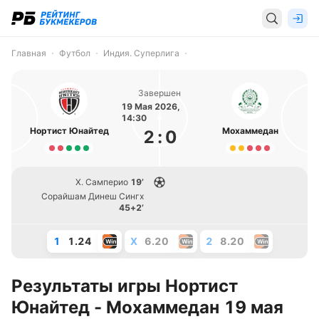
Главная
Футбол
Индия. Суперлига
Завершен
19 Мая 2026,
14:30
Нортист Юнайтед
Мохаммедан
2
:
0
Х. Самперио
19’
Сорайшам Динеш Сингх
45+2’
1
1.24
X
6.20
2
8.20
Результаты игры Нортист
Юнайтед - Мохаммедан 19 мая