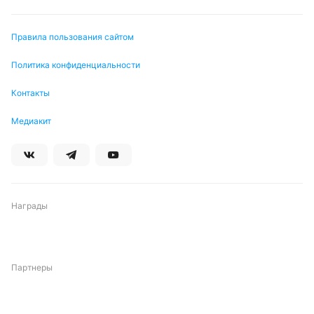
«White Eagles» в последнее время забивает
немного — пять голов в пяти последних матчах.
Правила пользования сайтом
Личные встречи
Политика конфиденциальности
В последний раз команды встречались 18 апреля
Контакты
2026 года в НПЛ АСТ: «Cb Olymp» разгромил
Медиакит
соперника со счетом 6:1. В единственном очном
матче победу одержал «Cb Olymp», у «White
Eagles» нет выигранных встреч, ничьих
зафиксировано не было. Матчи между этими
командами всегда результативны: в одной из
Награды
одной встречи было забито три и более голов.
Обновлено:
Партнеры
Автор
Александр Трибуш