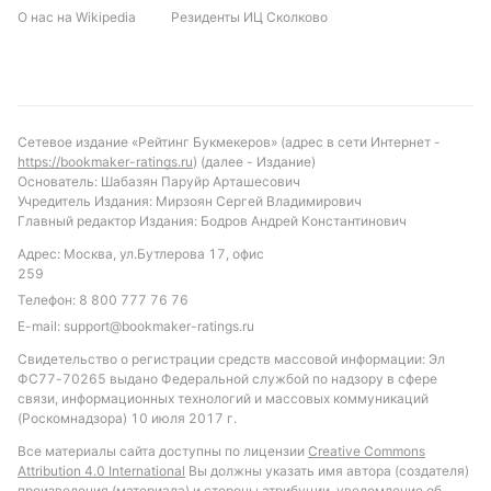
О нас на Wikipedia
Резиденты ИЦ Сколково
Подписаться
Сетевое издание «Рейтинг Букмекеров» (адрес в сети Интернет -
https://bookmaker-ratings.ru
) (далее - Издание)
Основатель: Шабазян Паруйр Арташесович
Учредитель Издания: Мирзоян Сергей Владимирович
Главный редактор Издания: Бодров Андрей Константинович
Адрес: Москва, ул.Бутлерова 17, офис
259
Телефон:
8 800 777 76 76
E-mail:
support@bookmaker-ratings.ru
Свидетельство о регистрации средств массовой информации: Эл
ФС77-70265 выдано Федеральной службой по надзору в сфере
связи, информационных технологий и массовых коммуникаций
(Роскомнадзора) 10 июля 2017 г.
Все материалы сайта доступны по лицензии
Creative Commons
Attribution 4.0 International
Вы должны указать имя автора (создателя)
произведения (материала) и стороны атрибуции, уведомление об