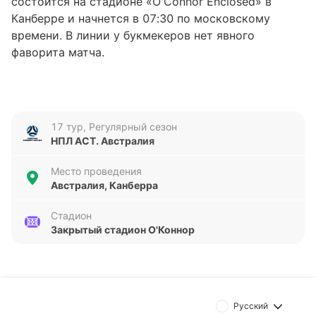
состоится на стадионе «O'Connor Enclosed» в
Канберре и начнется в 07:30 по московскому
времени. В линии у букмекеров нет явного
фаворита матча.
«Cb Olymp»
«Cb Olymp» занимает восьмую строчку в
17 тур, Регулярный сезон
турнирной таблице НПЛ АСТ с 13 очками: у
НПЛ АСТ. Австралия
команды четыре победы, одна ничья и девять
поражений в 14 матчах. Она отстает от идущего
Место проведения
седьмым «О Коннор» на два очка и опережает
Австралия, Канберра
«Belconnen Utd» на пять баллов. «Cb Olymp» в
кризисе: команда проиграла четыре матча в НПЛ
Стадион
Закрытый стадион О'Коннор
АСТ подряд. В пяти последних турах турнира она
заработала три очка, одержав одну победу и
потерпев четыре поражения. Команда обыграла
«Brindabella» (3:0), но уступила «Хорватии
Канберра» (0:3), «О Коннору» (0:1), «Монаро
Русский