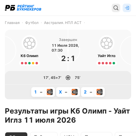
Главная
Футбол
Австралия. НПЛ АСТ
Завершен
11 Июля 2026,
07:30
Кб Олимп
Уайт Иглз
2
:
1
17’
,
45+7’
75’
1
–
X
–
2
–
Результаты игры Кб Олимп - Уайт
Иглз 11 июля 2026