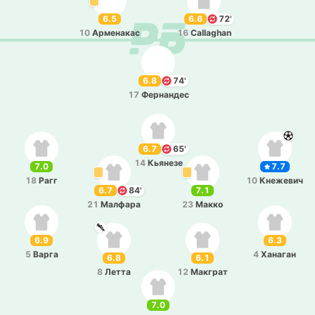
6.5
6.6
72'
10
Арме­на­кас
16
Callaghan
6.8
74'
17
Фе­рна­ндес
6.7
65'
14
Кья­не­зе
7.0
7.7
18
Рагг
10
Кне­же­вич
6.7
84'
7.1
21
Ма­лфа­ра
23
Макко
6.9
6.3
5
Варга
4
Ха­на­ган
6.8
6.1
8
Летта
12
Ма­кграт
7.0