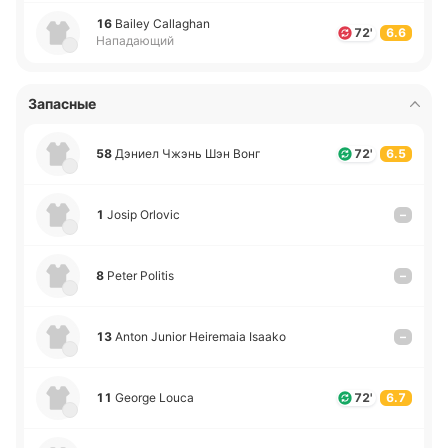
16
Bailey Callaghan
72'
6.6
Нападающий
Запасные
58
Дэниел Чжэнь Шэн Вонг
72'
6.5
1
Josip Orlovic
–
8
Peter Politis
–
13
Anton Junior Heiremaia Isaako
–
11
George Louca
72'
6.7