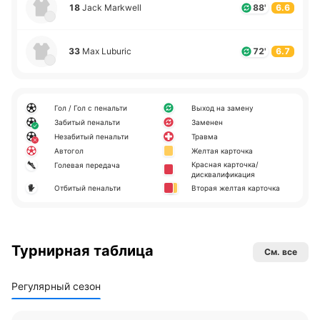
18
Jack Markwell
88'
6.6
33
Max Luburic
72'
6.7
Гол / Гол с пенальти
Выход на замену
Забитый пенальти
Заменен
Незабитый пенальти
Травма
Автогол
Желтая карточка
Красная карточка/
Голевая передача
дисквалификация
Отбитый пенальти
Вторая желтая карточка
Турнирная таблица
См. все
Регулярный сезон