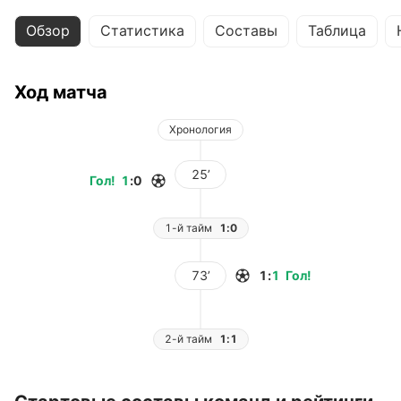
Обзор
Статистика
Составы
Таблица
Ход матча
Хронология
25’
Гол
!
1
:
0
1-й тайм
1:0
73’
1
:
1
Гол
!
2-й тайм
1:1