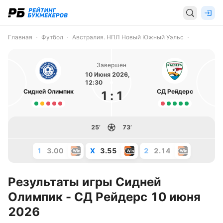
Главная
Футбол
Австралия. НПЛ Новый Южный Уэльс
Завершен
10 Июня 2026,
12:30
Сидней Олимпик
СД Рейдерс
1
:
1
25’
73’
1
3.00
X
3.55
2
2.14
Результаты игры Сидней
Олимпик - СД Рейдерс 10 июня
2026