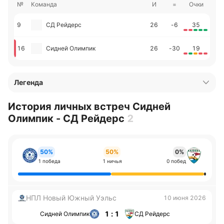
№
Команда
И
=
Очки
9
СД Рейдерс
26
-6
35
16
Сидней Олимпик
26
-30
19
Легенда
История личных встреч Сидней
Олимпик - СД Рейдерс
2
50%
50%
0%
1 победа
1 ничья
0 побед
НПЛ Новый Южный Уэльс
10 июня 2026
1 : 1
Сидней Олимпик
СД Рейдерс