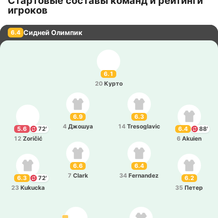
Стартовые составы команд и рейтинги
игроков
Сидней Олимпик
6.4
6.1
20
Курто
6.9
6.3
4
Джошуа
14
Tresoglavic
5.6
72'
6.4
88'
12
Zoričić
6
Akuien
6.6
6.4
7
Clark
34
Fernandez
6.3
72'
6.2
23
Kukucka
35
Петер