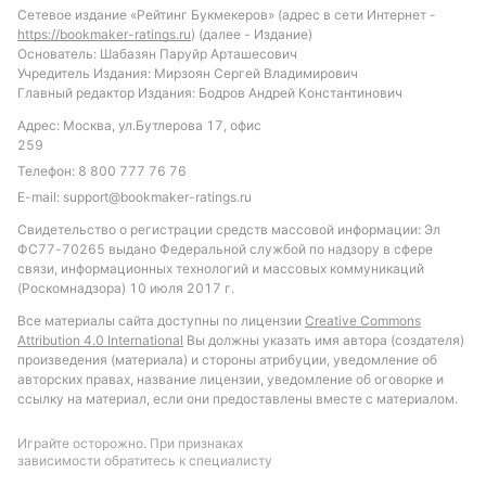
обе команды забьют, учитывая, что это
Сетевое издание «Рейтинг Букмекеров» (адрес в сети Интернет -
https://bookmaker-ratings.ru
) (далее - Издание)
происходит в половине матчей лиги. Такой подход
Основатель: Шабазян Паруйр Арташесович
позволит сделать ставку с разумным уровнем
Учредитель Издания: Мирзоян Сергей Владимирович
риска и потенциалом доходности.
Главный редактор Издания: Бодров Андрей Константинович
Адрес: Москва, ул.Бутлерова 17, офис
Обновлено:
259
Телефон:
8 800 777 76 76
E-mail:
Автор
support@bookmaker-ratings.ru
Свидетельство о регистрации средств массовой информации: Эл
Питер Бьёрн
ФС77-70265 выдано Федеральной службой по надзору в сфере
связи, информационных технологий и массовых коммуникаций
(Роскомнадзора) 10 июля 2017 г.
Подписаться
Все материалы сайта доступны по лицензии
Creative Commons
Attribution 4.0 International
Вы должны указать имя автора (создателя)
произведения (материала) и стороны атрибуции, уведомление об
авторских правах, название лицензии, уведомление об оговорке и
ссылку на материал, если они предоставлены вместе с материалом.
Играйте осторожно. При признаках
зависимости обратитесь к специалисту