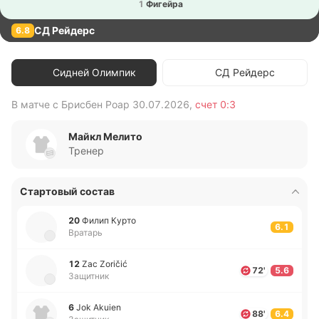
1
Фи­гей­ра
СД Рейдерс
6.8
Сидней Олимпик
СД Рейдерс
В матче с
Брисбен Роар
30.07.2026
,
счет
0:3
В 
Майкл Мелито
Тренер
Стартовый состав
20
Филип Курто
6.1
Вратарь
12
Zac Zoričić
72'
5.6
Защитник
6
Jok Akuien
88'
6.4