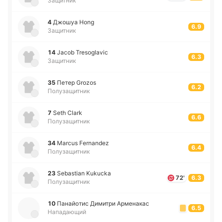
Защитник
4
Джошуа Hong
6.9
Защитник
14
Jacob Tresoglavic
6.3
Защитник
35
Петер Grozos
6.2
Полузащитник
7
Seth Clark
6.6
Полузащитник
34
Marcus Fernandez
6.4
Полузащитник
23
Sebastian Kukucka
72'
6.3
Полузащитник
10
Па­найо­тис Ди­ми­три Арме­на­кас
6.5
Нападающий