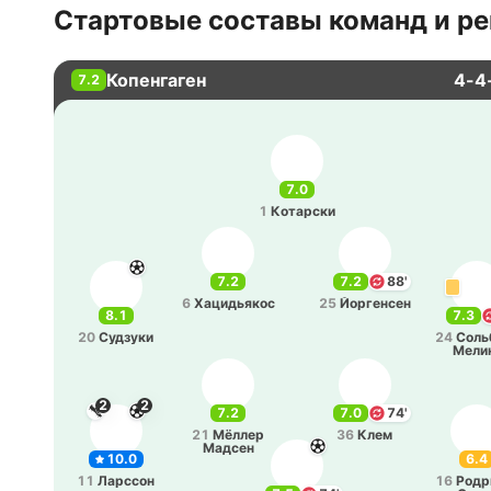
Стартовые составы команд и ре
Копенгаген
4-4
7.2
7.0
1
Ко­та­рски
7.2
7.2
88'
6
Ха­ци­дья­кос
25
Йо­рге­нсен
8.1
7.3
20
Су­дзу­ки
24
Со­ль
Мели
2
2
7.2
7.0
74'
21
Мёллер
36
Клем
Мадсен
10.0
6.4
11
Ла­рссон
16
Ро­др