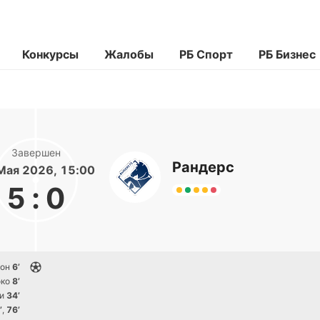
Конкурсы
Жалобы
РБ Спорт
РБ Бизнес
Завершен
Рандерс
Мая 2026, 15:00
5
:
0
сон
6’
око
8’
и
34’
’
,
76’