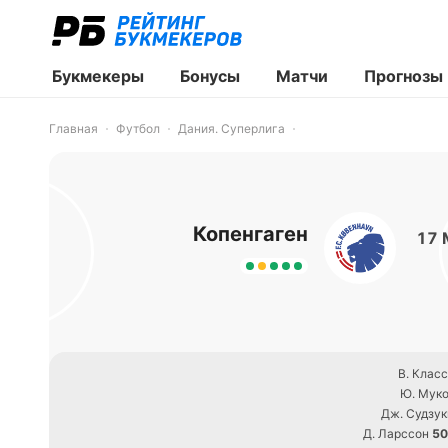
Букмекеры
Бонусы
Матчи
Прогнозы
Главная
Футбол
Дания. Суперлига
Копенгаген
17 
В. Клас
Ю. Мук
Дж. Судзук
Д. Ларссон
50