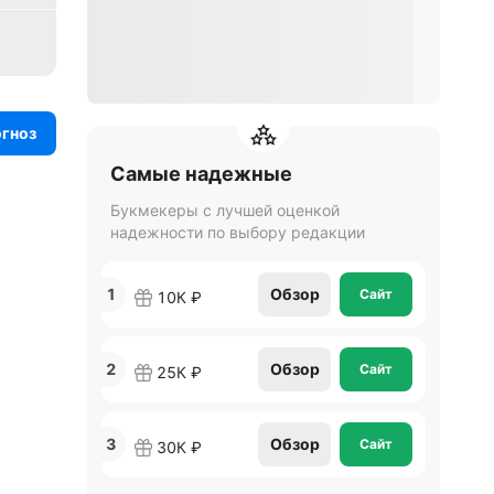
огноз
Самые надежные
Букмекеры с лучшей оценкой
надежности по выбору редакции
1
Обзор
Сайт
10К ₽
2
Обзор
Сайт
25К ₽
3
Обзор
Сайт
30К ₽