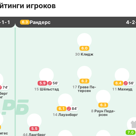
йтинги игроков
-1-1
Рандерс
4-2
6.3
6.0
30
Клидж
6.2
5.9
56'
6.4
56'
17
Греве Пе­
74'
15
Шё­льстад
11
Махмуд
те­рсен
берг
нг
6.3
6.1
84'
8
Раун Пе­де­
14
Лауэ­нборг
рсен
5.5
7.0
и­гес
44
Ла­нгберг