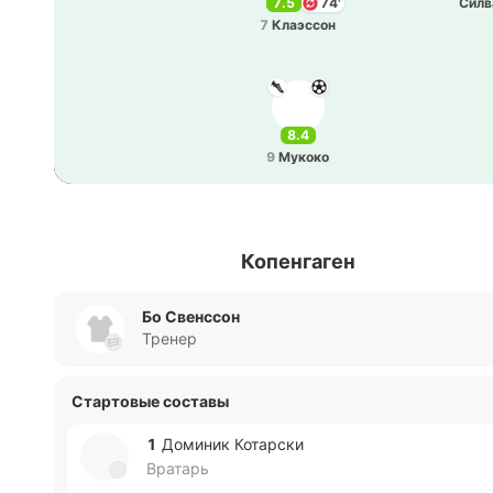
7.5
74'
Силв
7
Клаэ­ссон
8.4
9
Мукоко
Копенгаген
Бо Свенссон
Тренер
Стартовые составы
1
До­ми­ник Ко­та­рски
Вратарь