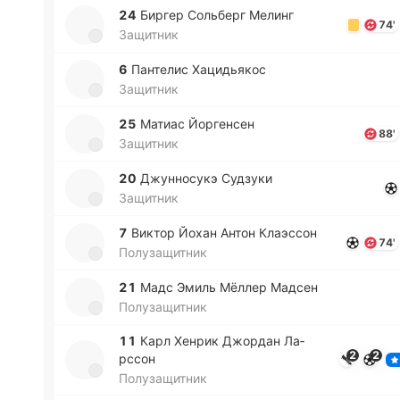
24
Биргер Со­льберг Мелинг
74'
Защитник
6
Па­нте­лис Ха­ци­дья­кос
Защитник
25
Матиас Йо­рге­нсен
88'
Защитник
20
Джу­нно­су­кэ Су­дзу­ки
Защитник
7
Виктор Йохан Антон Клаэ­ссон
74'
Полузащитник
21
Мадс Эмиль Мёллер Мадсен
Полузащитник
11
Карл Хенрик Джо­рдан Ла­
2
2
рссон
Полузащитник