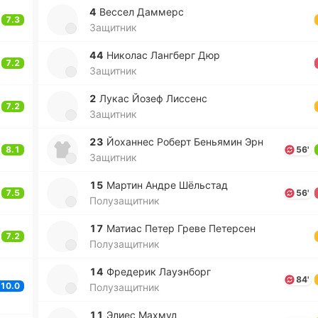
4
Вессел Да­ммерс
7.3
Защитник
44
Ни­ко­лас Ла­нгберг Дюр
7.2
Защитник
2
Лукас Йозеф Ли­ссенс
7.2
Защитник
23
Йо­ха­ннес Роберт Бе­нья­мин Эрн
8.1
56'
Защитник
15
Мартин Андре Шё­льстад
7.5
56'
Полузащитник
17
Матиас Петер Греве Пе­те­рсен
7.2
Полузащитник
14
Фре­де­рик Лауэ­нборг
84'
10.0
Полузащитник
11
Элиес Махмуд