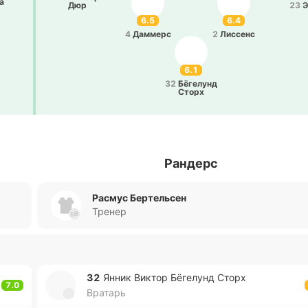
а
Дюр
23
Э
6.5
6.4
4
Да­ммерс
2
Ли­ссенс
6.1
32
Бё­ге­лунд
Сторх
Рандерс
Расмус Бертельсен
Тренер
32
Янник Виктор Бё­ге­лунд Сторх
7.0
Вратарь