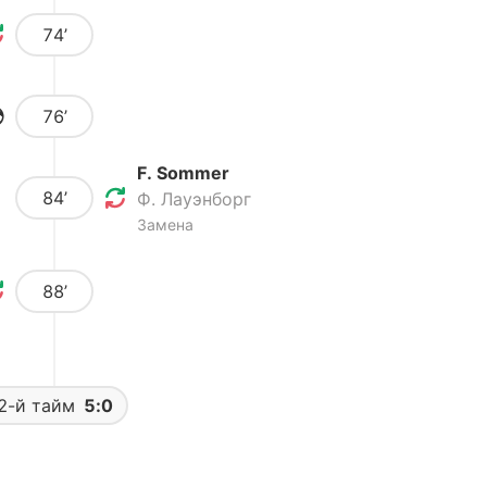
74’
76’
F. Sommer
84’
Ф. Лауэнборг
Замена
88’
2-й тайм
5:0