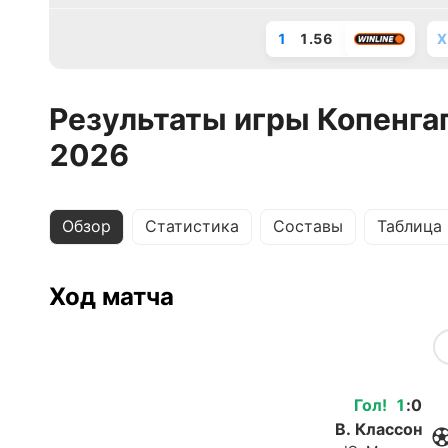
1
1.56
X
Результаты игры Копенгаг
2026
Обзор
Статистика
Составы
Таблица
Ход матча
Гол
!
1
:
0
В. Классон