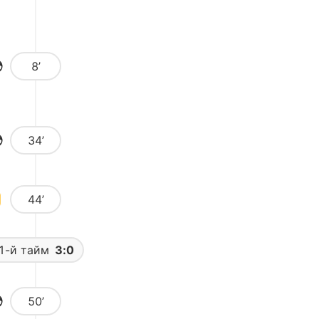
8’
34’
44’
1-й тайм
3:0
50’