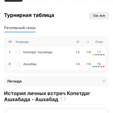
Турнирная таблица
См. все
Регулярный сезон
№
Команда
И
=
Очки
7
Копетдаг Ашхабада
14
-19
11
8
Ашхабад
14
-16
10
Легенда
История личных встреч Копетдаг
Ашхабада - Ашхабад
17