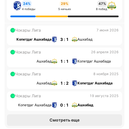
24%
29%
47%
4 победы
5 ничьих
8 побед
Чокары Лига
7 июня 2026
3 : 1
Копетдаг Ашхабада
Ашхабад
Чокары Лига
26 апреля 2026
1 : 1
Ашхабад
Копетдаг Ашхабада
Чокары Лига
8 ноября 2025
1 : 2
Ашхабад
Копетдаг Ашхабада
Чокары Лига
19 августа 2025
0 : 1
Копетдаг Ашхабада
Ашхабад
Смотреть еще