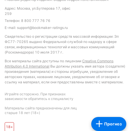
между этими командами.
Адрес: Москва, ул.Бутлерова 17, офис
259
Обновлено:
Телефон:
8 800 777 76 76
E-mail:
support@bookmaker-ratings.ru
Автор
Свидетельство о регистрации средств массовой информации: Эл
ФС77-70265 выдано Федеральной службой по надзору в сфере
Питер Бьёрн
связи, информационных технологий и массовых коммуникаций
(Роскомнадзора) 10 июля 2017 г.
Все материалы сайта доступны по лицензии
Creative Commons
Подписаться
Attribution 4.0 International
Вы должны указать имя автора (создателя)
произведения (материала) и стороны атрибуции, уведомление об
авторских правах, название лицензии, уведомление об оговорке и
ссылку на материал, если они предоставлены вместе с материалом.
Играйте осторожно. При признаках
зависимости обратитесь к специалисту
Материалы сайта предназначены для лиц
старше 18 лет (18+)
Прогноз
18+