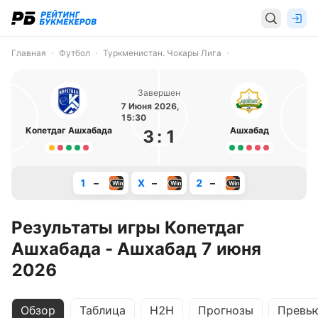
Главная
Футбол
Туркменистан. Чокары Лига
Завершен
7 Июня 2026,
15:30
Копетдаг Ашхабада
Ашхабад
3
:
1
1
–
X
–
2
–
Результаты игры Копетдаг
Ашхабада - Ашхабад 7 июня
2026
Обзор
Таблица
H2H
Прогнозы
Превь