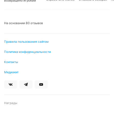
Возвращено игрокам
обыграла «Altay» (15:0), «Kyzylzhar» (4:0), «Tobol»
(13:0), «Yelimay» (5:0) и «Karagandy» (11:0).
«Актобе Ж» в последнее время демонстрирует
На основании 80 отзывов
шикарную результативность — 48 голов в пяти
последних матчах.
Правила пользования сайтом
Личные встречи
Политика конфиденциальности
В последний раз «Yelimay» и «Актобе Ж»
встречались 26 мая 2026 года в турнире Женский
Контакты
Чемпионат: «Актобе Ж» разгромил соперника со
Медиакит
счетом 5:0. В трех последних очных матчах три
победы добыла «Актобе Ж», «Yelimay» не
выигрывал, ничьих не зафиксировано, при этом в
последних трех победу одержал «Актобе Ж».
Матчи между этими командами всегда
Награды
результативны: во всех трех встречах было забито
три и более голов.