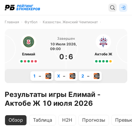
Главная
Футбол
Казахстан. Женский Чемпионат
Завершен
10 Июля 2026,
09:00
Елимай
Актобе Ж
0
:
6
1
–
X
–
2
–
Результаты игры Елимай -
Актобе Ж 10 июля 2026
Обзор
Таблица
H2H
Прогнозы
Превь