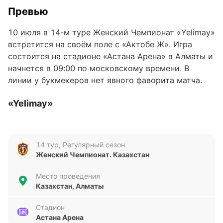
Превью
10 июля в 14-м туре Женский Чемпионат «Yelimay»
встретится на своём поле с «Актобе Ж». Игра
состоится на стадионе «Астана Арена» в Алматы и
начнется в 09:00 по московскому времени. В
линии у букмекеров нет явного фаворита матча.
«Yelimay»
«Yelimay» занимает 18-ю строчку в турнирной
таблице турнира Женский Чемпионат с нулём
14 тур, Регулярный сезон
очков. У команды нет побед, ничьих и поражений в
Женский Чемпионат. Казахстан
текущем сезоне. Клуб отстаёт от идущего 17-м
«Ulytau» лишь по дополнительным показателям и
Место проведения
на столько же опережает располагающийся на 19-
Казахстан, Алматы
м месте «Zhetysu». В пяти последних матчах
турнира Женский Чемпионат «Yelimay» заработал
Стадион
Астана Арена
10 очков, одержав три победы, один раз сыграв