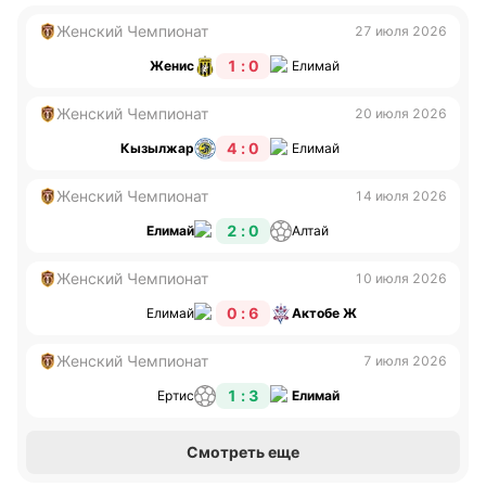
Женский Чемпионат
27 июля 2026
1 : 0
Женис
Елимай
Женский Чемпионат
20 июля 2026
4 : 0
Кызылжар
Елимай
Женский Чемпионат
14 июля 2026
2 : 0
Елимай
Алтай
Женский Чемпионат
10 июля 2026
0 : 6
Елимай
Актобе Ж
Женский Чемпионат
7 июля 2026
1 : 3
Ертис
Елимай
Смотреть еще