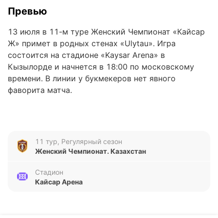
Превью
13 июля в 11-м туре Женский Чемпионат «Кайсар
Ж» примет в родных стенах «Ulytau». Игра
состоится на стадионе «Kaysar Arena» в
Кызылорде и начнется в 18:00 по московскому
времени. В линии у букмекеров нет явного
фаворита матча.
«Кайсар Ж»
«Кайсар Ж» занимает девятую строчку в
11 тур, Регулярный сезон
турнирной таблице турнира Женский Чемпионат с
Женский Чемпионат. Казахстан
нулем очков после 11 туров. У команды
одинаковое количество очков с «Kairat», который
Стадион
стоит выше в таблице лишь по дополнительным
Кайсар Арена
показателям, и она опережает идущий десятым
«Kaspiy» лишь по дополнительным показателям. В
пяти последних матчах лиги «Кайсар Ж» заработал