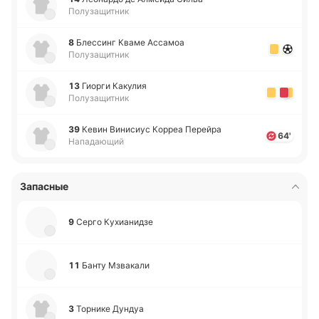
Полузащитник
8
Бле­ссинг Кваме Асса­моа
Полузащитник
13
Гиорги Ка­ку­лия
Полузащитник
39
Кевин Ви­ни­сиус Корреа Пе­рей­ра
64'
Нападающий
Запасные
9
Серго Ку­хиа­ни­дзе
11
Банту Мзва­ка­ли
3
То­рни­ке Дундуа