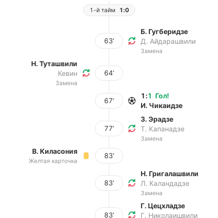
1-й тайм
1:0
Б. Гугберидзе
63’
Д. Айдарашвили
Замена
Н. Туташвили
64’
Кевин
Замена
1
:
1
Гол
!
67’
И. Чикаидзе
З. Эрадзе
77’
Т. Капанадзе
Замена
В. Киласония
83’
Желтая карточка
Н. Григалашвили
83’
Л. Каландадзе
Замена
Г. Цецхладзе
83’
Г. Николаишвили