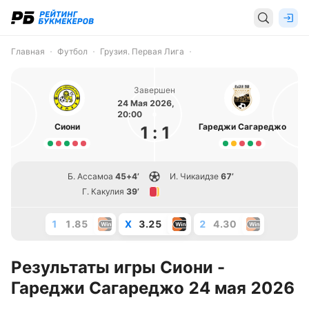
Главная
Футбол
Грузия. Первая Лига
Завершен
24 Мая 2026,
20:00
Сиони
Гареджи Сагареджо
1
:
1
Б. Ассамоа
45+4’
И. Чикаидзе
67’
Г. Какулия
39’
1
1.85
X
3.25
2
4.30
Результаты игры Сиони -
Гареджи Сагареджо 24 мая 2026