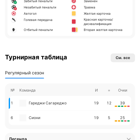
Забитый пенальти
Заменен
Незабитый пенальти
Травма
Автогол
Желтая карточка
Красная карточка/
Голевая передача
дисквалификация
Отбитый пенальти
Вторая желтая карточка
Турнирная таблица
См. все
Регулярный сезон
№
Команда
И
=
Очки
1
Гареджи Сагареджо
19
12
39
6
Сиони
19
5
25
Легенда