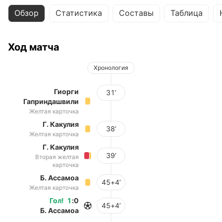
Обзор
Статистика
Составы
Таблица
Ход матча
Хронология
Гиорги
31’
Гаприндашвили
Желтая карточка
Г. Какулия
38’
Желтая карточка
Г. Какулия
39’
Вторая желтая
карточка
Б. Ассамоа
45+4’
Желтая карточка
Гол
!
1
:
0
45+4’
Б. Ассамоа