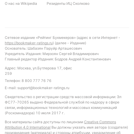
Исходя из текущей формы и статистики личных
О нас на Wikipedia
Резиденты ИЦ Сколково
встреч, можно ожидать матч с голами, но без
слишком высокого результата. Рекомендуется
обратить внимание на ставку «тотал больше 1.5
голов», которая исторически часто срабатывала в
противостоянии этих команд. Также интересным
Сетевое издание «Рейтинг Букмекеров» (адрес в сети Интернет -
https://bookmaker-ratings.ru
) (далее - Издание)
вариантом может стать ставка на индивидуальный
Основатель: Шабазян Паруйр Арташесович
тотал желтых карточек Сиони больше 0.5 во
Учредитель Издания: Мирзоян Сергей Владимирович
втором тайме, учитывая тенденции последних
Главный редактор Издания: Бодров Андрей Константинович
встреч. Такой подход позволит сделать ставку с
Адрес: Москва, ул.Бутлерова 17, офис
хорошим соотношением риска и потенциальной
259
прибыли.
Телефон:
8 800 777 76 76
E-mail:
support@bookmaker-ratings.ru
Обновлено:
Свидетельство о регистрации средств массовой информации: Эл
ФС77-70265 выдано Федеральной службой по надзору в сфере
связи, информационных технологий и массовых коммуникаций
Автор
(Роскомнадзора) 10 июля 2017 г.
Дмитрий Разумец
Все материалы сайта доступны по лицензии
Creative Commons
Attribution 4.0 International
Вы должны указать имя автора (создателя)
произведения (материала) и стороны атрибуции, уведомление об