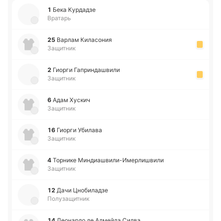
1
Бека Ку­рда­дзе
Вратарь
25
Варлам Ки­ла­со­ния
Защитник
2
Гиорги Га­при­нда­шви­ли
Защитник
6
Адам Хускич
Защитник
16
Гиорги Уби­ла­ва
Защитник
4
То­рни­ке Ми­ндиа­шви­ли­-И­ме­рли­шви­ли
Защитник
12
Дачи Цно­би­ла­дзе
Полузащитник
14
Лео­на­рдо де Алмей­да Силва