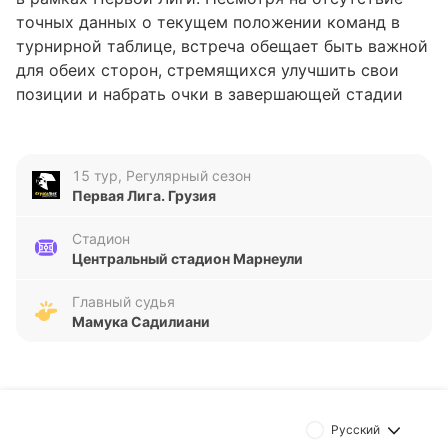
точных данных о текущем положении команд в
турнирной таблице, встреча обещает быть важной
для обеих сторон, стремящихся улучшить свои
позиции и набрать очки в завершающей стадии
сезона.
Анализ формы команд
15 тур, Регулярный сезон
Первая Лига. Грузия
Сиони демонстрирует нестабильность в
последних пяти матчах, с результатами П-В-П-Н-Н
Стадион
и равным количеством забитых и пропущенных
Центральный стадион Марнеули
голов — по шесть. Такая статистика говорит о
проблемах в обороне и недостаточной
Главный судья
Мамука Садилиани
результативности. В то же время Гареджи
Сагареджо находится в лучшей форме, одержав
четыре победы и одну ничью в последних пяти
играх, с семью забитыми и всего двумя
пропущенными мячами. Это указывает на более
Русский
сбалансированную игру и уверенность в атаке и