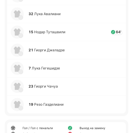
32
Лука Ава­лиа­ни
15
Нодар Ту­та­шви­ли
64'
21
Гиорги Дже­ла­дзе
7
Лука Ге­ге­ши­дзе
23
Гиорги Чачуа
19
Резо Га­зде­лиа­ни
Гол / Гол с пенальти
Выход на замену