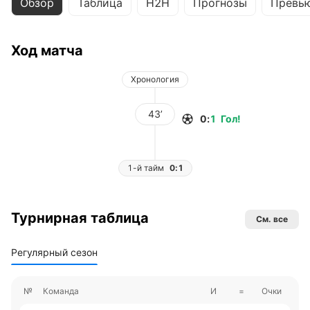
Обзор
Таблица
H2H
Прогнозы
Превь
Ход матча
Хронология
43’
0
:
1
Гол
!
1-й тайм
0:1
Турнирная таблица
См. все
Регулярный сезон
№
Команда
И
=
Очки