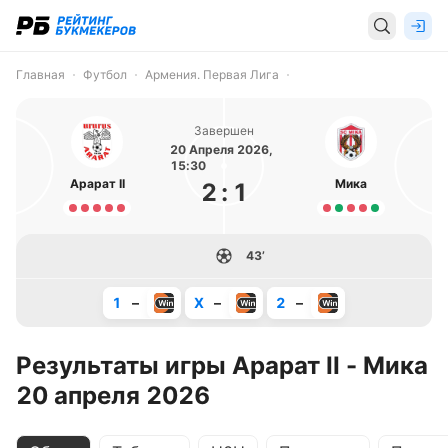
Главная
Футбол
Армения. Первая Лига
Завершен
20 Апреля 2026,
15:30
Арарат II
Мика
2
:
1
43’
1
–
X
–
2
–
Результаты игры Арарат II - Мика
20 апреля 2026