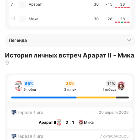
7
Арарат II
30
-15
38
12
Мика
30
-28
28
Легенда
История личных встреч Арарат II - Мика
9
56%
33%
11%
5 побед
3 ничьи
1 победа
Первая Лига
20 апреля 2026
2 : 1
Арарат II
Мика
Первая Лига
7 октября 2025