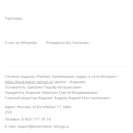
использовании моментов, в то время как Мика
постарается минимизировать ошибки в обороне и
использовать контратаки.
Партнеры
Прогноз и рекомендации по ставкам
Учитывая статистику и текущую форму команд,
О нас на Wikipedia
Резиденты ИЦ Сколково
можно предположить, что Арарат II имеет больше
шансов на положительный результат. Вероятна
игра с ограниченным числом голов, особенно со
стороны Мики. Рекомендуется обратить внимание
на ставку «индивидуальный тотал Мика меньше
Сетевое издание «Рейтинг Букмекеров» (адрес в сети Интернет -
https://bookmaker-ratings.ru
) (далее - Издание)
2.5 голов», которая стабильно проходила в
Основатель: Шабазян Паруйр Арташесович
последних очных встречах. Также стоит
Учредитель Издания: Мирзоян Сергей Владимирович
рассмотреть вариант с низким общим тоталом,
Главный редактор Издания: Бодров Андрей Константинович
учитывая средние показатели голов и осторожный
Адрес: Москва, ул.Бутлерова 17, офис
стиль игры обеих команд в последних матчах.
259
Телефон:
8 800 777 76 76
Обновлено:
E-mail:
support@bookmaker-ratings.ru