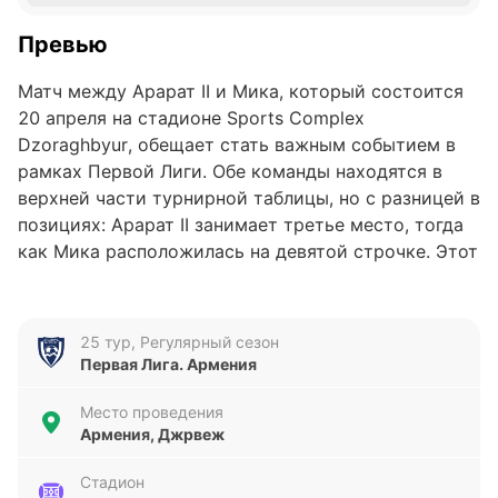
Превью
Матч между Арарат II и Мика, который состоится
20 апреля на стадионе Sports Complex
Dzoraghbyur, обещает стать важным событием в
рамках Первой Лиги. Обе команды находятся в
верхней части турнирной таблицы, но с разницей в
позициях: Арарат II занимает третье место, тогда
как Мика расположилась на девятой строчке. Этот
поединок может стать ключевым для обеих
команд в борьбе за повышение позиций.
25 тур, Регулярный сезон
Анализ формы команд
Первая Лига. Армения
Последние пять матчей Арарат II показывают
Место проведения
стабильность с двумя победами, двумя
Армения, Джрвеж
поражениями и одной ничьей. Команда забила 7
голов и пропустила всего 4, что говорит о
Стадион