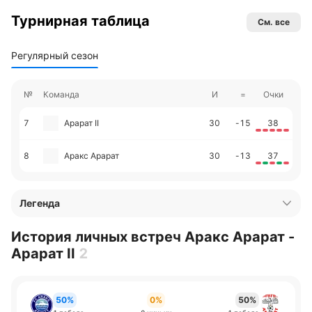
Турнирная таблица
См. все
Регулярный сезон
№
Команда
И
=
Очки
7
Арарат II
30
-15
38
8
Аракс Арарат
30
-13
37
Легенда
История личных встреч Аракс Арарат -
Арарат II
2
50%
0%
50%