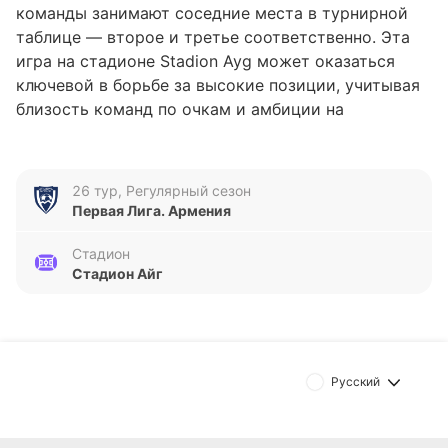
команды занимают соседние места в турнирной
таблице — второе и третье соответственно. Эта
игра на стадионе Stadion Ayg может оказаться
ключевой в борьбе за высокие позиции, учитывая
близость команд по очкам и амбиции на
дальнейшее продвижение.
Анализ формы команд
26 тур, Регулярный сезон
Первая Лига. Армения
Аракс Арарат демонстрирует более стабильные
результаты в последних пяти матчах, с двумя
Стадион
победами, двумя ничьими и одним поражением. За
Стадион Айг
этот период команда забила семь голов и
пропустила шесть, что говорит о достаточно
активной атаке и некоторой уязвимости в
обороне. В то же время Арарат II находится в
Русский
менее уверенной форме — три поражения подряд,
за которыми последовали ничья и победа. Они
забили пять мячей и пропустили столько же, что