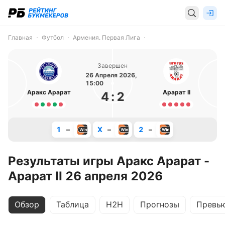
Главная
Футбол
Армения. Первая Лига
Завершен
26 Апреля 2026,
15:00
Аракс Арарат
Арарат II
4
:
2
1
–
X
–
2
–
Результаты игры Аракс Арарат -
Арарат II 26 апреля 2026
Обзор
Таблица
H2H
Прогнозы
Превь