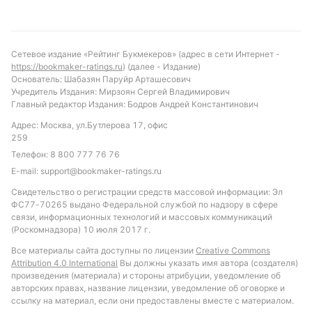
Прогноз и рекомендации по ставкам
Исходя из текущих данных, можно предположить,
что Аракс Арарат имеет небольшое преимущество,
Сетевое издание «Рейтинг Букмекеров» (адрес в сети Интернет -
учитывая домашний статус и более стабильную
https://bookmaker-ratings.ru
) (далее - Издание)
Основатель: Шабазян Паруйр Арташесович
форму. Ожидается матч с голами с обеих сторон,
Учредитель Издания: Мирзоян Сергей Владимирович
учитывая статистику лиги и атакующий потенциал
Главный редактор Издания: Бодров Андрей Константинович
команд. Рекомендуется обратить внимание на
Адрес: Москва, ул.Бутлерова 17, офис
ставку «обе команды забьют», которая
259
соответствует почти половине матчей лиги, а
Телефон:
8 800 777 76 76
также на тотал больше 1,5 голов, что встречается
E-mail:
support@bookmaker-ratings.ru
в 20% случаев. Такой подход позволит получить
Свидетельство о регистрации средств массовой информации: Эл
интересный и обоснованный вариант для ставки
ФС77-70265 выдано Федеральной службой по надзору в сфере
без излишних рисков.
связи, информационных технологий и массовых коммуникаций
(Роскомнадзора) 10 июля 2017 г.
Обновлено:
Все материалы сайта доступны по лицензии
Creative Commons
Attribution 4.0 International
Вы должны указать имя автора (создателя)
произведения (материала) и стороны атрибуции, уведомление об
Автор
авторских правах, название лицензии, уведомление об оговорке и
ссылку на материал, если они предоставлены вместе с материалом.
Александр Трибуш