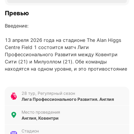
Превью
Введение:
13 апреля 2026 года на стадионе The Alan Higgs
Centre Field 1 состоится матч Лиги
Профессионального Развития между Ковентри
Сити (21) и Милуоллом (21). Обе команды
находятся на одном уровне, и это противостояние
может стать ключевым моментом в их сезонах. В
текущем турнире обе команды еще не смогли
продемонстрировать стабильные результаты, что
28 тур, Регулярный сезон
добавляет интриги к предстоящему матчу.
Лига Профессионального Развития. Англия
Анализ формы команд:
Место проведения
Англия, Ковентри
Ковентри Сити в последних пяти матчах показал
Стадион
смешанные результаты: две победы, одна ничья и