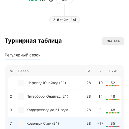
2-й тайм
1:4
Турнирная таблица
См. все
Регулярный сезон
№
Север
И
=
Очки
1
Шеффилд Юнайтед (21)
28
19
52
2
Питерборо Юнайтед (21)
28
14
48
3
Хаддерсфилд до 21 года
28
9
48
7
Ковентри Сити (21)
28
-17
35