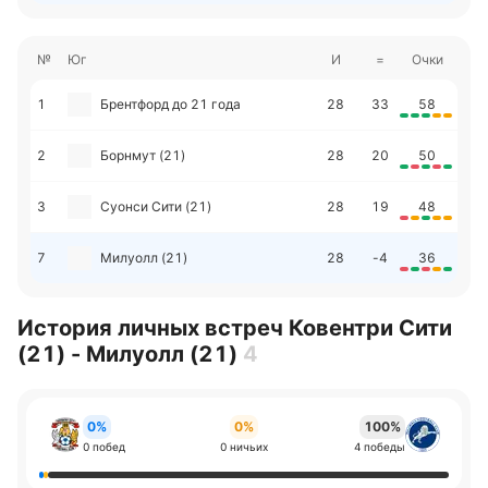
№
Юг
И
=
Очки
1
Брентфорд до 21 года
28
33
58
2
Борнмут (21)
28
20
50
3
Суонси Сити (21)
28
19
48
7
Милуолл (21)
28
-4
36
История личных встреч Ковентри Сити
(21) - Милуолл (21)
4
0%
0%
100%
0 побед
0 ничьих
4 победы