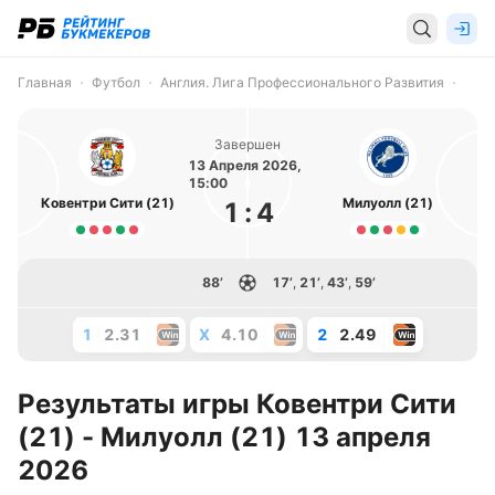
Главная
Футбол
Англия. Лига Профессионального Развития
Завершен
13 Апреля 2026,
15:00
Ковентри Сити (21)
Милуолл (21)
1
:
4
88’
17’
,
21’
,
43’
,
59’
1
2.31
X
4.10
2
2.49
Результаты игры Ковентри Сити
(21) - Милуолл (21) 13 апреля
2026