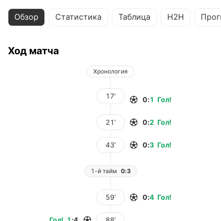
Обзор
Статистика
Таблица
H2H
Прог
Ход матча
Хронология
17’
0
:
1
Гол
!
21’
0
:
2
Гол
!
43’
0
:
3
Гол
!
1-й тайм
0:3
59’
0
:
4
Гол
!
Гол
!
1
:
4
88’