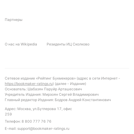
данных о личных встречах может сделать этот
матч еще более непредсказуемым.
Партнеры
Прогноз и рекомендации по ставкам:
Учитывая текущую форму обеих команд и
О нас на Wikipedia
Резиденты ИЦ Сколково
статистику, можно предположить, что матч
завершится вничью или с минимальным перевесом
в одну из сторон. Возможно, стоит рассмотреть
ставку на "тотал больше 2.5" голов, так как обе
команды имеют потенциал для забивания,
Сетевое издание «Рейтинг Букмекеров» (адрес в сети Интернет -
несмотря на свои проблемы в защите. Это может
https://bookmaker-ratings.ru
) (далее - Издание)
Основатель: Шабазян Паруйр Арташесович
стать интересным вариантом для тех, кто следит
Учредитель Издания: Мирзоян Сергей Владимирович
за матчем и хочет добавить элемент интриги в
Главный редактор Издания: Бодров Андрей Константинович
просмотр.
Адрес: Москва, ул.Бутлерова 17, офис
259
Обновлено:
Телефон:
8 800 777 76 76
E-mail:
support@bookmaker-ratings.ru
Автор