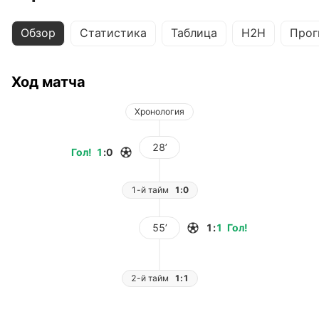
Обзор
Статистика
Таблица
H2H
Прог
Ход матча
Хронология
28’
Гол
!
1
:
0
1-й тайм
1:0
55’
1
:
1
Гол
!
2-й тайм
1:1