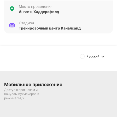
Место проведения
Хаддерсфилд U21 демонстрирует неплохую серию
Англия, Хаддерсфилд
из пяти матчей, в которых одержали три победы,
одну ничью и потерпели одно поражение. За это
Стадион
Тренировочный центр Каналсайд
время команда забила 14 голов и пропустила 11,
что свидетельствует о достаточно активной атаке,
но не всегда надежной обороне. Уотфорд (21) за
последние пять встреч выиграл два раза, дважды
сыграл вничью и потерпел одно поражение. Их
Русский
атакующая мощь близка к хозяевам — 13 забитых
мячей при 12 пропущенных. Обе команды
показывают схожие показатели результативности
и нестабильность в защите, что может предвещать
Мобильное приложение
открытую игру.
Доступ к прогнозам и
бонусам букмекеров в
Ключевые статистические данные
режиме 24/7
Среднее количество голов за игру в турнире
составляет 3.83, что указывает на высокую