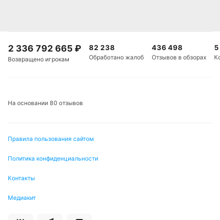
результативность матчей Лиги Профессионального
Развития. Хаддерсфилд дома обычно забивает
около 2.11 гола за матч, а Уотфорд в гостях —
около 1.72. Также стоит отметить, что в 68%
2 336 792 665
₽
82 238
436 498
5
матчей обе команды забивают, что повышает
Обработано жалоб
Отзывов в обзорах
К
Возвращено игрокам
шансы на результативный поединок. Интересен
факт, что лишь 3% игр заканчиваются сухой
победой, что говорит о высокой вероятности
голов с обеих сторон. Эти данные создают
На основании 80 отзывов
предпосылки для динамичного и результативного
матча.
Правила пользования сайтом
Ключевые аспекты матча
Политика конфиденциальности
Одним из важных факторов станет реализация
моментов, учитывая, что обе команды склонны к
Контакты
пропуску голов. Хаддерсфилд U21 будет
Медиакит
стремиться использовать домашнюю площадку,
где они традиционно играют активнее и забивают