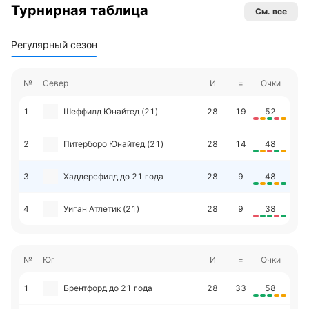
Турнирная таблица
См. все
Регулярный сезон
№
Север
И
=
Очки
1
Шеффилд Юнайтед (21)
28
19
52
2
Питерборо Юнайтед (21)
28
14
48
3
Хаддерсфилд до 21 года
28
9
48
4
Уиган Атлетик (21)
28
9
38
№
Юг
И
=
Очки
1
Брентфорд до 21 года
28
33
58