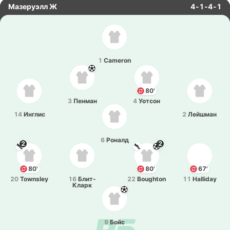
Мазеруэлл Ж
4-1-4-1
1
Cameron
80'
3
Пенман
4
Уотсон
14
Инглис
2
Лей­шман
6
Роналд
2
2
80'
80'
67'
20
Townsley
16
Бли­т-
22
Boughton
11
Halliday
Кларк
9
Бойс