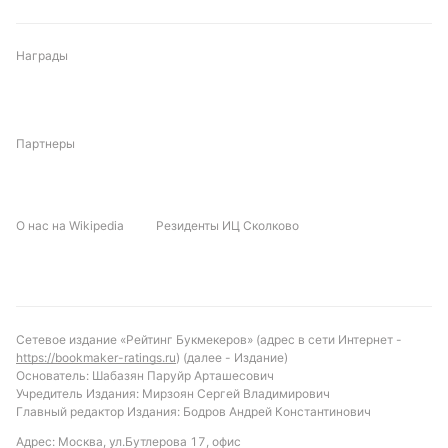
Мазеруэлл Ж, вероятно, будет рассчитывать на
свою защиту и контратаки.
Награды
Прогноз и рекомендации по ставкам:
Учитывая текущую форму обеих команд и их
Партнеры
исторические встречи, можно ожидать, что
Мазеруэлл Ж сможет одержать победу, хотя и с
минимальным счетом. Рекомендуется
рассмотреть ставку на то, что обе команды не
О нас на Wikipedia
Резиденты ИЦ Сколково
забьют более 2.5 голов в матче, учитывая
статистику последних встреч и текущие проблемы
с атакой у обеих команд.
Обновлено:
Сетевое издание «Рейтинг Букмекеров» (адрес в сети Интернет -
https://bookmaker-ratings.ru
) (далее - Издание)
Основатель: Шабазян Паруйр Арташесович
Автор
Учредитель Издания: Мирзоян Сергей Владимирович
Главный редактор Издания: Бодров Андрей Константинович
Андрей Фоменко
Адрес: Москва, ул.Бутлерова 17, офис
Редактор отдела ставок и прогнозов «РБ»