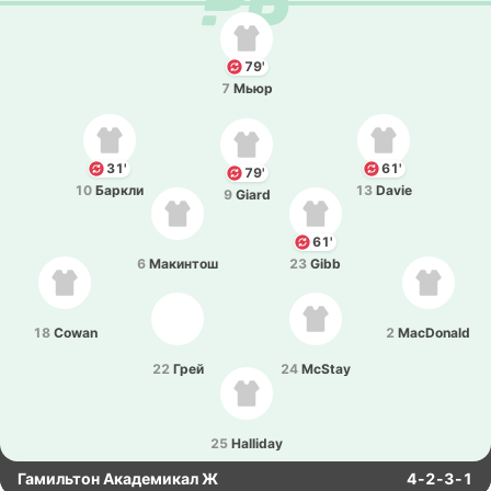
79'
7
Мьюр
31'
61'
79'
10
Баркли
13
Davie
9
Giard
61'
6
Ма­ки­нтош
23
Gibb
18
Cowan
2
MacDonald
22
Грей
24
McStay
25
Halliday
Гамильтон Академикал Ж
4-2-3-1