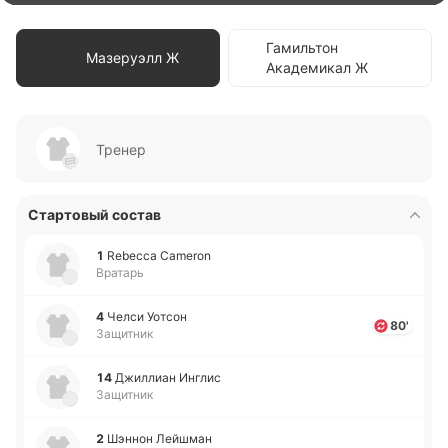
Гамильтон
Мазеруэлл Ж
Академикал Ж
Тренер
Стартовый состав
1
Rebecca Cameron
Вратарь
4
Челси Уотсон
80'
Защитник
14
Джи­ллиан Инглис
Защитник
2
Шэннон Лей­шман