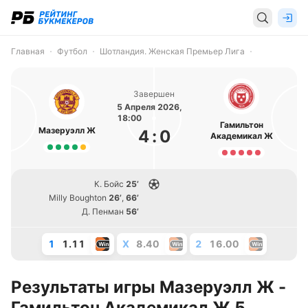
Главная
Футбол
Шотландия. Женская Премьер Лига
Завершен
5 Апреля 2026,
18:00
Гамильтон
Мазеруэлл Ж
4
:
0
Академикал Ж
К. Бойс
25’
Milly Boughton
26’
,
66’
Д. Пенман
56’
1
1.11
X
8.40
2
16.00
Результаты игры Мазеруэлл Ж -
Гамильтон Академикал Ж 5