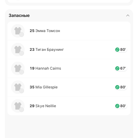
Запасные
25
Эмма Томсон
23
Тиган Брау­нинг
80'
19
Hannah Cairns
67'
35
Mia Gillespie
80'
29
Skye Neillie
80'