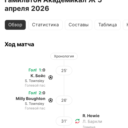
апреля 2026
Обзор
Статистика
Составы
Таблица
Ход матча
Хронология
Гол
!
1
:
0
25’
К. Бойс
S. Townsley
Голевой пас
Гол
!
2
:
0
Milly Boughton
26’
S. Townsley
Голевой пас
R. Howie
31’
Л. Баркли
Замена