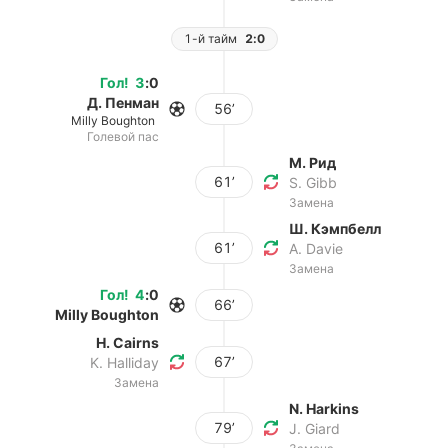
1-й тайм
2:0
Гол
!
3
:
0
Д. Пенман
56’
Milly Boughton
Голевой пас
М. Рид
61’
S. Gibb
Замена
Ш. Кэмпбелл
61’
A. Davie
Замена
Гол
!
4
:
0
66’
Milly Boughton
H. Cairns
67’
K. Halliday
Замена
N. Harkins
79’
J. Giard