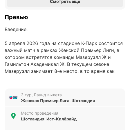
Смотреть еще
Превью
Введение:
5 апреля 2026 года на стадионе К-Парк состоится
важный матч в рамках Женской Премьер Лиги, в
котором встретятся команды Мазеруэлл Ж и
Гамильтон Академикал Ж. В текущем сезоне
Мазеруэлл занимает 8-е место, в то время как
Гамильтон Академикал Ж находится на 4-й
позиции. Обе команды стремятся улучшить свои
результаты, и этот поединок может стать
3 тур, Раунд вылета
ключевым моментом для каждой из них.
Женская Премьер Лига. Шотландия
Анализ формы команд:
Место проведения
Шотландия, Ист-Килбрайд
Последние пять матчей Мазеруэлл Ж не оставили