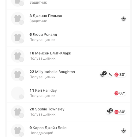
Защитник
3
Дженна Пенман
Защитник
6
Люси Роналд
Полузащитник
16
Мейсон Бли­т-Кларк
Полузащитник
22
Milly Isabelle Boughton
2
80'
Полузащитник
11
Keri Halliday
67'
Полузащитник
20
Sophie Townsley
2
80'
Полузащитник
9
Карла Джейн Бойс
Нападающий