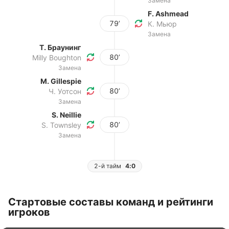
Замена
F. Ashmead
79’
К. Мьюр
Замена
Т. Браунинг
80’
Milly Boughton
Замена
M. Gillespie
80’
Ч. Уотсон
Замена
S. Neillie
80’
S. Townsley
Замена
2-й тайм
4:0
Стартовые составы команд и рейтинги
игроков