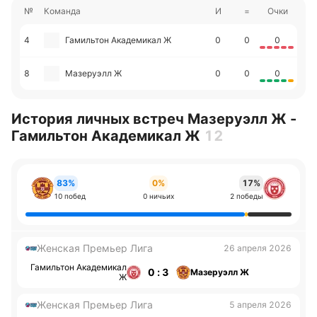
№
Команда
И
=
Очки
4
Гамильтон Академикал Ж
0
0
0
8
Мазеруэлл Ж
0
0
0
История личных встреч Мазеруэлл Ж -
Гамильтон Академикал Ж
12
83%
0%
17%
10 побед
0 ничьих
2 победы
Женская Премьер Лига
26 апреля 2026
Гамильтон Академикал
0 : 3
Мазеруэлл Ж
Ж
Женская Премьер Лига
5 апреля 2026