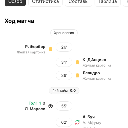
Обзор
Статистика
Составы
Таблица
Ход матча
Хронология
Р. Фербер
26’
Желтая карточка
К. Д'Анцико
31’
Желтая карточка
Леандро
36’
Желтая карточка
1-й тайм
0:0
Гол
!
1
:
0
55’
Л. Мараси
А. Буч
62’
А. Мфуму