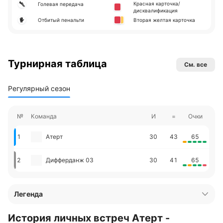
Красная карточка/
Голевая передача
дисквалификация
Отбитый пенальти
Вторая желтая карточка
Турнирная таблица
См. все
Регулярный сезон
№
Команда
И
=
Очки
1
Атерт
30
43
65
2
Дифферданж 03
30
41
65
Легенда
История личных встреч Атерт -