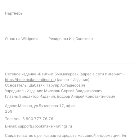
контроль центра поля и умение минимизировать
ошибки, так как обе команды пропускают в
Партнеры
среднем по 0.8 гола за матч.
Прогноз и рекомендации по ставкам
О нас на Wikipedia
Резиденты ИЦ Сколково
С учетом текущей формы и турнирного
положения, можно предположить, что матч будет
напряженным и результативным. Ставка на обе
команды, забивающие голы, выглядит логичной,
учитывая атакующий потенциал соперников и
Сетевое издание «Рейтинг Букмекеров» (адрес в сети Интернет -
https://bookmaker-ratings.ru
) (далее - Издание)
средние показатели лиги. Также стоит обратить
Основатель: Шабазян Паруйр Арташесович
внимание на тотал больше 1.5, что соответствует
Учредитель Издания: Мирзоян Сергей Владимирович
общей тенденции результативных встреч в
Главный редактор Издания: Бодров Андрей Константинович
Национальной Лиге. Возможен исход с
Адрес: Москва, ул.Бутлерова 17, офис
минимальной разницей в счете, что делает ставку
259
на победу Atert с форой 0 привлекательной для
Телефон:
8 800 777 76 76
любителей осторожных прогнозов.
E-mail:
support@bookmaker-ratings.ru
Свидетельство о регистрации средств массовой информации: Эл
Обновлено: