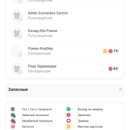
Полузащитник
Adriel Guimarães Santos
Полузащитник
Халид Аби Рамзи
Полузащитник
Роман Фербер
75'
Нападающий
Реда Эдда­ррадж
85'
Нападающий
Запасные
Гол / Гол с пенальти
Выход на замену
Забитый пенальти
Заменен
Незабитый пенальти
Травма
Автогол
Желтая карточка