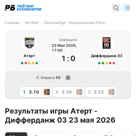
Главная
Футбол
Люксембург. Национальная Лига
Завершен
23 Мая 2026,
17:00
Атерт
Дифферданж 03
1
:
0
Л. Мараси
55’
1
3.10
X
3.30
2
2.22
Результаты игры Атерт -
Дифферданж 03 23 мая 2026