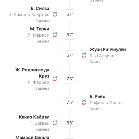
Замена
Б. Силва
67’
Л. Алмада Коррейя
Замена
М. Терки
67’
Л. Мараси
Замена
Жуан Риччиулли
67’
К. Д'Анцико
Замена
Ж. Родригес да
Круз
75’
Р. Фербер
Замена
Б. Рейс
75’
Рафаэль Пинто
Замена
Кенио Кабрал
85’
Т. Зегдан
Замена
Мамади Джало