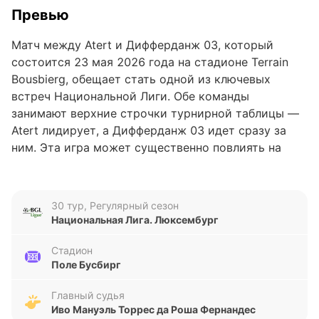
Превью
Матч между Atert и Дифферданж 03, который
состоится 23 мая 2026 года на стадионе Terrain
Bousbierg, обещает стать одной из ключевых
встреч Национальной Лиги. Обе команды
занимают верхние строчки турнирной таблицы —
Atert лидирует, а Дифферданж 03 идет сразу за
ним. Эта игра может существенно повлиять на
распределение мест в борьбе за чемпионство.
Анализ формы команд
30 тур, Регулярный сезон
Национальная Лига. Люксембург
Форма Atert за последние пять матчей выглядит
весьма стабильной: четыре победы и одна ничья,
Стадион
при этом команда забила 12 голов и пропустила
Поле Бусбирг
всего 4. Это говорит о сбалансированной игре и
высокой эффективности в атаке. Дифферданж 03
Главный судья
Иво Мануэль Торрес да Роша Фернандес
показывает более переменчивые результаты — две