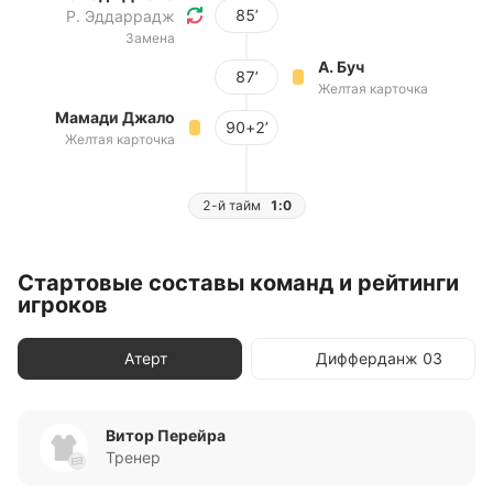
85’
Р. Эддаррадж
Замена
А. Буч
87’
Желтая карточка
Мамади Джало
90+2’
Желтая карточка
2-й тайм
1:0
Стартовые составы команд и рейтинги
игроков
Атерт
Дифферданж 03
Витор Перейра
Тренер