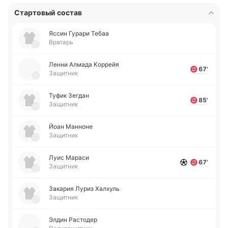
Стартовый состав
Яссин Гурари Тебаа
Вратарь
Ленни Алмада Ко­ррейя
67'
Защитник
Туфик Зегдан
85'
Защитник
Йоан Ма­нно­не
Защитник
Луис Мараси
67'
Защитник
За­ка­рия Луриз Ха­лхуль
Защитник
Элдин Ра­сто­дер