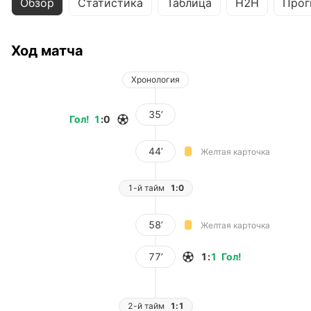
Обзор
Статистика
Таблица
H2H
Прог
Ход матча
Хронология
35’
Гол
!
1
:
0
44’
Желтая карточка
1-й тайм
1:0
58’
Желтая карточка
77’
1
:
1
Гол
!
2-й тайм
1:1