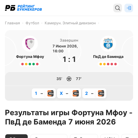
Главная
Футбол
Камерун. Элитный дивизион
Завершен
7 Июня 2026,
16:00
Фортуна Мфоу
ПвД де Баменда
1
:
1
35’
77’
1
–
X
–
2
–
Результаты игры Фортуна Мфоу -
ПвД де Баменда 7 июня 2026