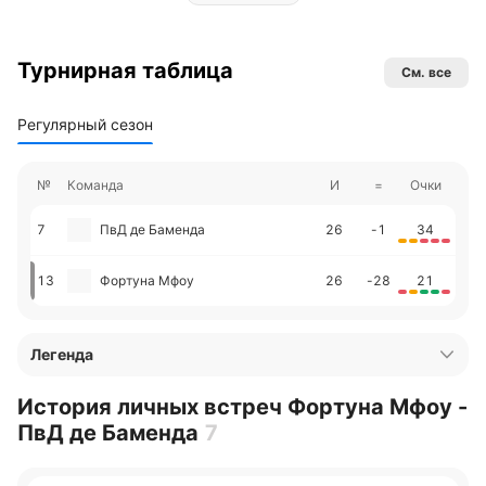
Турнирная таблица
См. все
Регулярный сезон
№
Команда
И
=
Очки
7
ПвД де Баменда
26
-1
34
13
Фортуна Мфоу
26
-28
21
Легенда
История личных встреч Фортуна Мфоу -
ПвД де Баменда
7