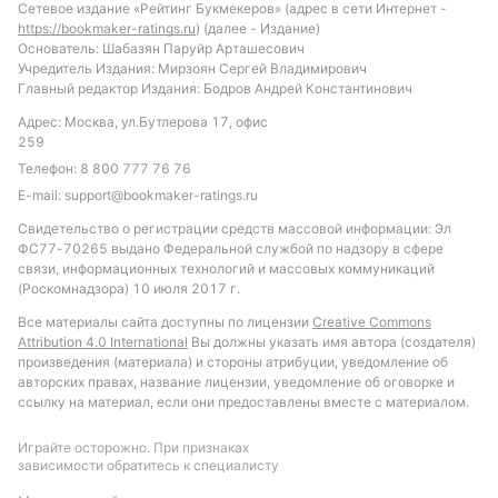
меньше 3.5, учитывая тенденцию к ограниченной
Сетевое издание «Рейтинг Букмекеров» (адрес в сети Интернет -
https://bookmaker-ratings.ru
) (далее - Издание)
результативности в личных встречах. Также
Основатель: Шабазян Паруйр Арташесович
интересной может стать ставка на количество
Учредитель Издания: Мирзоян Сергей Владимирович
угловых ПвД де Баменда больше 2.5, что
Главный редактор Издания: Бодров Андрей Константинович
соответствует их стилю игры и статистическим
Адрес: Москва, ул.Бутлерова 17, офис
показателям предыдущих матчей.
259
Телефон:
8 800 777 76 76
Обновлено:
E-mail:
support@bookmaker-ratings.ru
Свидетельство о регистрации средств массовой информации: Эл
ФС77-70265 выдано Федеральной службой по надзору в сфере
Автор
связи, информационных технологий и массовых коммуникаций
(Роскомнадзора) 10 июля 2017 г.
Питер Бьёрн
Все материалы сайта доступны по лицензии
Creative Commons
Attribution 4.0 International
Вы должны указать имя автора (создателя)
Подписаться
произведения (материала) и стороны атрибуции, уведомление об
авторских правах, название лицензии, уведомление об оговорке и
ссылку на материал, если они предоставлены вместе с материалом.
Играйте осторожно. При признаках
зависимости обратитесь к специалисту