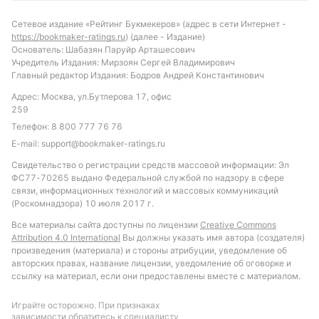
вероятной выглядит победа «Аигле Роял» или
ничейный результат. Малое количество забитых
Сетевое издание «Рейтинг Букмекеров» (адрес в сети Интернет -
https://bookmaker-ratings.ru
) (далее - Издание)
голов «Фортуна Мфоу» и их слабая оборона
Основатель: Шабазян Паруйр Арташесович
позволяют предположить, что матч будет с низкой
Учредитель Издания: Мирзоян Сергей Владимирович
результативностью. Рекомендуется обратить
Главный редактор Издания: Бодров Андрей Константинович
внимание на ставку с тоталом меньше 2.5 голов, а
Адрес: Москва, ул.Бутлерова 17, офис
также на вариант «обе команды не забьют»,
259
учитывая, что процент таких матчей в лиге
Телефон:
8 800 777 76 76
достаточно высок. Такой подход позволит
E-mail:
support@bookmaker-ratings.ru
минимизировать риски и сделать ставку более
Свидетельство о регистрации средств массовой информации: Эл
обоснованной.
ФС77-70265 выдано Федеральной службой по надзору в сфере
связи, информационных технологий и массовых коммуникаций
(Роскомнадзора) 10 июля 2017 г.
Обновлено:
Все материалы сайта доступны по лицензии
Creative Commons
Attribution 4.0 International
Вы должны указать имя автора (создателя)
Автор
произведения (материала) и стороны атрибуции, уведомление об
авторских правах, название лицензии, уведомление об оговорке и
Дмитрий Разумец
ссылку на материал, если они предоставлены вместе с материалом.
Играйте осторожно. При признаках
Подписаться
зависимости обратитесь к специалисту