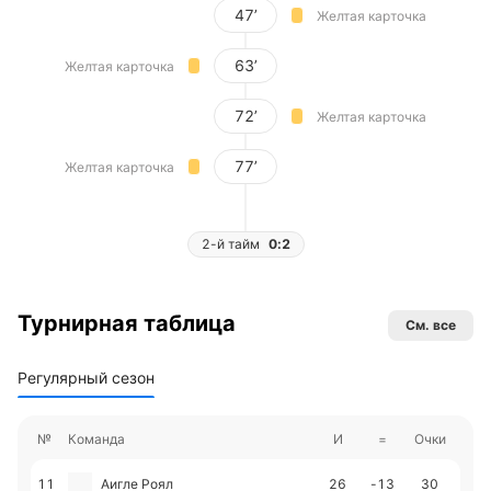
47’
Желтая карточка
63’
Желтая карточка
72’
Желтая карточка
77’
Желтая карточка
2-й тайм
0:2
Турнирная таблица
См. все
Регулярный сезон
№
Команда
И
=
Очки
11
Аигле Роял
26
-13
30