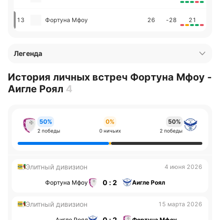
13
Фортуна Мфоу
26
-28
21
Легенда
История личных встреч Фортуна Мфоу -
Аигле Роял
4
50%
0%
50%
2 победы
0 ничьих
2 победы
Элитный дивизион
4 июня 2026
0 : 2
Фортуна Мфоу
Аигле Роял
Элитный дивизион
15 марта 2026
0 : 2
Аигле Роял
Фортуна Мфоу