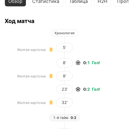
Обзор
Статистика
Таблица
H2H
Прог
Ход матча
Хронология
5’
Желтая карточка
8’
0
:
1
Гол
!
9’
Желтая карточка
23’
0
:
2
Гол
!
32’
Желтая карточка
1-й тайм
0:2