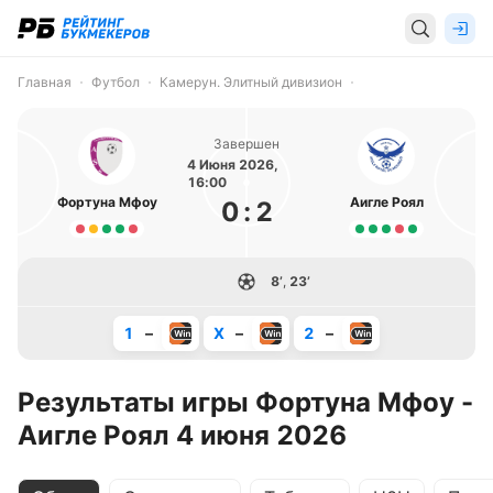
Главная
Футбол
Камерун. Элитный дивизион
Завершен
4 Июня 2026,
16:00
Фортуна Мфоу
Аигле Роял
0
:
2
8’
,
23’
1
–
X
–
2
–
Результаты игры Фортуна Мфоу -
Аигле Роял 4 июня 2026