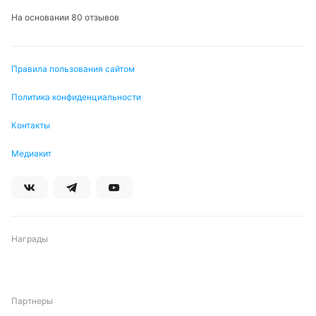
даже больше 3.5 (137%) указывает на
На основании 80 отзывов
возможность результативного поединка. Эти
данные могут стать ключевыми при выборе
тактики и ставок.
Правила пользования сайтом
Ключевые аспекты матча
Политика конфиденциальности
Одним из важных факторов станет способность
Контакты
Ballymoney укрепить защиту, учитывая высокое
количество пропущенных голов в последних
Медиакит
матчах. Для Bangor Ж важна будет реализация
своих атакующих возможностей, что
подтверждают их 17 забитых мячей за пять игр.
Стратегии команд, вероятно, будут ориентированы
на баланс между атакой и обороной, особенно с
Награды
учетом турнирного положения. Отсутствие данных
о личных встречах добавляет неопределенности,
но текущие показатели указывают на
Партнеры
преимущество гостей. Важную роль могут сыграть