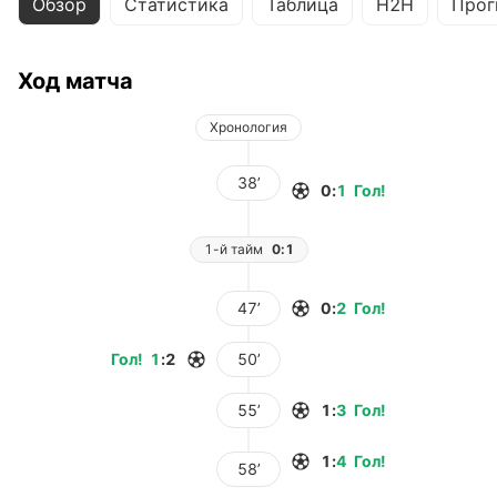
Обзор
Статистика
Таблица
H2H
Прог
Ход матча
Хронология
38’
0
:
1
Гол
!
1-й тайм
0:1
47’
0
:
2
Гол
!
Гол
!
1
:
2
50’
55’
1
:
3
Гол
!
1
:
4
Гол
!
58’