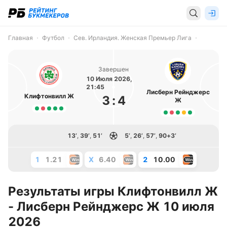
Главная
Футбол
Сев. Ирландия. Женская Премьер Лига
Завершен
10 Июля 2026,
21:45
Лисберн Рейнджерс
Клифтонвилл Ж
3
:
4
Ж
13’
,
39’
,
51’
5’
,
26’
,
57’
,
90+3’
1
1.21
X
6.40
2
10.00
Результаты игры Клифтонвилл Ж
- Лисберн Рейнджерс Ж 10 июля
2026