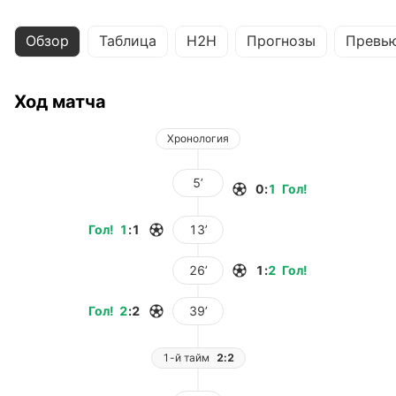
Обзор
Таблица
H2H
Прогнозы
Превь
Ход матча
Хронология
5’
0
:
1
Гол
!
Гол
!
1
:
1
13’
26’
1
:
2
Гол
!
Гол
!
2
:
2
39’
1-й тайм
2:2