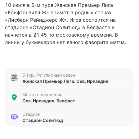
10 июля в 5-м туре Женская Премьер Лига
«Клифтонвилл Ж» примет в родных стенах
«Лисберн Рейнджерс Ж». Игра состоится на
стадионе «Стадион Солитюд» в Белфасте и
начнется в 21:45 по московскому времени. В
линии у букмекеров нет явного фаворита матча.
«Клифтонвилл Ж»
«Клифтонвилл Ж» занимает третью строчку в
5 тур, Регулярный сезон
турнирной таблице турнира Женская Премьер
Женская Премьер Лига. Сев. Ирландия
Лига с 15 очками: у команды пять побед в пяти
матчах. Клуб находится в чемпионском раунде и
Место проведения
имеет одинаковое количество очков с «Гленторан
Сев. Ирландия, Белфаст
Ж», который стоит выше в таблице лишь по
дополнительным показателям. При этом у
Стадион
Стадион Солитюд
«Клифтонвилл Ж» игра в запасе по сравнению с
идущим первым «Линфилд Ж». «Клифтонвилл Ж» в
отличной форме: команда одержала пять побед в