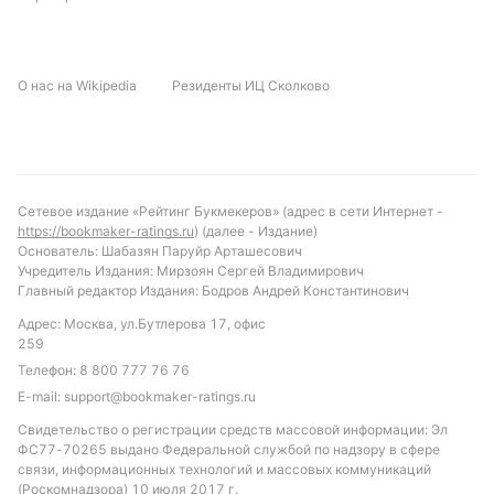
«Клифтонвилл Ж» одержал пять побед, «Лисберн
Рейнджерс Ж» не добыл ни одной, при этом в
последних пяти победу одержал «Клифтонвилл Ж».
О нас на Wikipedia
Резиденты ИЦ Сколково
Матчи между этими командами обычно бывают
результативными: в трех из пяти встреч было
забито три и более голов.
Обновлено:
Сетевое издание «Рейтинг Букмекеров» (адрес в сети Интернет -
https://bookmaker-ratings.ru
) (далее - Издание)
Автор
Основатель: Шабазян Паруйр Арташесович
Учредитель Издания: Мирзоян Сергей Владимирович
Главный редактор Издания: Бодров Андрей Константинович
Михаил Кузнецов
Адрес: Москва, ул.Бутлерова 17, офис
259
Подписаться
Телефон:
8 800 777 76 76
E-mail:
support@bookmaker-ratings.ru
Свидетельство о регистрации средств массовой информации: Эл
ФС77-70265 выдано Федеральной службой по надзору в сфере
связи, информационных технологий и массовых коммуникаций
(Роскомнадзора) 10 июля 2017 г.