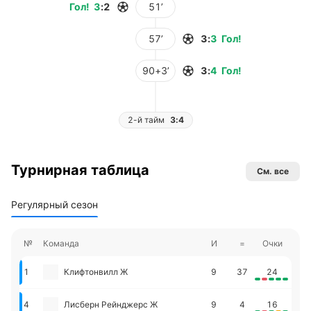
Гол
!
3
:
2
51’
57’
3
:
3
Гол
!
90+3’
3
:
4
Гол
!
2-й тайм
3:4
Турнирная таблица
См. все
Регулярный сезон
№
Команда
И
=
Очки
1
Клифтонвилл Ж
9
37
24
4
Лисберн Рейнджерс Ж
9
4
16