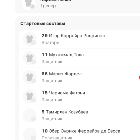
Тренер
Стартовые составы
29
Игор Ка­ррей­ра Ро­дри­геш
Вратарь
11
Му­ха­ммад Тоха
Защитник
66
Марио Жардел
Защитник
15
Ча­ри­сма Фатони
Защитник
5
Та­ми­рлан Ко­зу­баев
Защитник
10
Эбер Энрике Фе­ррей­ра де Бесса
Полузащитник