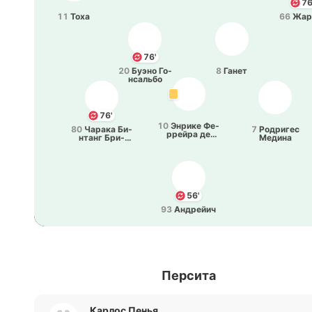
76
11
Тоха
66
Жар
76'
20
Буэно Го­
8
Ганет
нса­льбо
76'
10
Энрике Фе­
80
Чарака Би­
7
Ро­дри­гес
ррей­ра де
нтанг Бри­
Медина
Бесса
ллиант
56'
93
Андрейич
Персита
Карлос Пенья