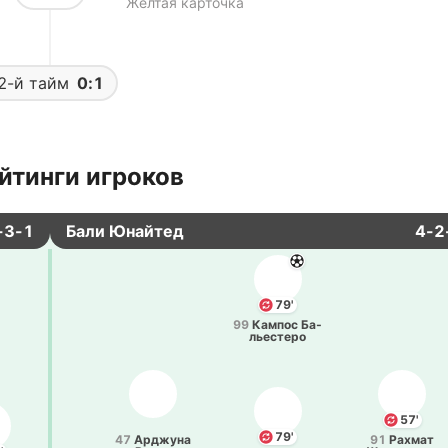
Желтая карточка
2-й тайм
0:1
йтинги игроков
-3-1
Бали Юнайтед
4-2
79'
99
Кампос Ба­
лье­сте­ро
57'
79'
47
Арджу­на
91
Рахмат