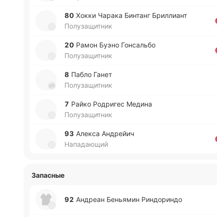
80
Хокки Чарака Би­нтанг Бри­ллиант
Полузащитник
20
Рамон Буэно Го­нса­льбо
Полузащитник
8
Пабло Ганет
Полузащитник
7
Райко Ро­дри­гес Медина
Полузащитник
93
Алекса Андрейич
Нападающий
Запасные
92
Андреан Бе­нья­мин Ри­ндо­ри­ндо