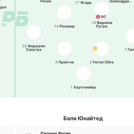
'
Рески
Ша­мсу­ддин
17
Ятида
Лео
дел
90'
18
Ви­дня­на
14
Ре­се­вер
Путра
24
Фа­джрин
Са­пу­тра
7
Гоп
4
Прия­тна
2
Ferrari Silva
1
Хау­птмейер
Бали Юнайтед
Джонни Янсен