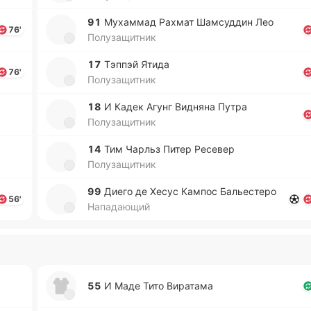
91
Му­ха­ммад Рахмат Ша­мсу­ддин Лео
76'
Полузащитник
17
Тэппэй Ятида
76'
Полузащитник
18
И Кадек Агунг Ви­дня­на Путра
Полузащитник
14
Тим Чарльз Питер Ре­се­вер
Полузащитник
99
Диего де Хесус Кампос Ба­лье­сте­ро
56'
Нападающий
55
И Маде Тито Ви­ра­та­ма