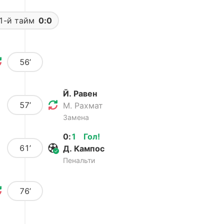
1-й тайм
0:0
56’
Й. Равен
57’
М. Рахмат
Замена
0
:
1
Гол
!
61’
Д. Кампос
Пенальти
76’