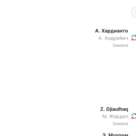
А. Хардианто
А. Андрейич
Замена
Z. Djiaulhaq
М. Жардел
Замена
Э. Мухром