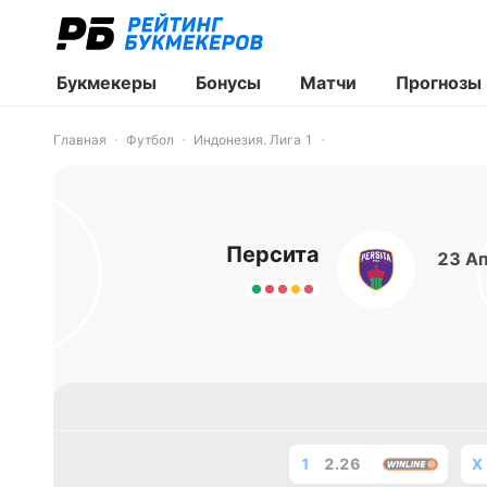
Букмекеры
Бонусы
Матчи
Прогнозы
Главная
Футбол
Индонезия. Лига 1
Персита
23 Ап
1
2.26
X