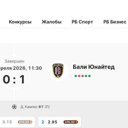
Конкурсы
Жалобы
РБ Спорт
РБ Бизнес
Завершен
Бали Юнайтед
реля 2026, 11:30
0
:
1
Д. Кампос
61’
(П)
3.15
2
2.95