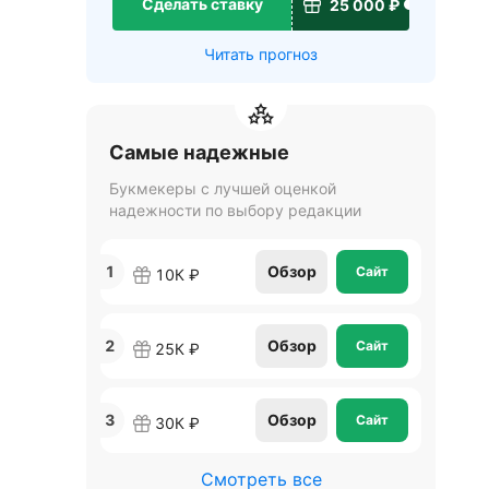
Сделать ставку
25 000 ₽
Читать прогноз
Самые надежные
Букмекеры с лучшей оценкой
надежности по выбору редакции
1
Обзор
Сайт
10К ₽
2
Обзор
Сайт
25К ₽
3
Обзор
Сайт
30К ₽
Смотреть все