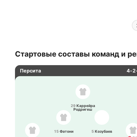
Стартовые составы команд и ре
Персита
4-2
29
Ка­ррей­ра
Ро­дри­геш
15
Фатони
5
Ко­зу­баев