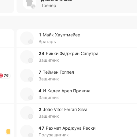
Тренер
1
Майк Хау­птмейер
Вратарь
24
Рикки Фа­джрин Са­пу­тра
Защитник
7
Теймен Гоппел
76'
Защитник
4
И Кадек Арел Прия­тна
Защитник
2
João Vitor Ferrari Silva
Защитник
47
Рахмат Арджу­на Рески
Полузащитник