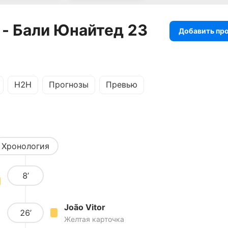
 - Бали Юнайтед 23
Добавить пр
H2H
Прогнозы
Превью
Хронология
8’
João Vitor
26’
Желтая карточка