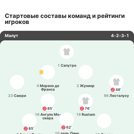
Стартовые составы команд и рейтинги
игроков
Малут
4-2-3-1
1
Са­пу­тро
4
Морено де
2
Жуниор
Франса
46'
23
Саюри
96
Ле­ста­лу­ху
85'
76'
16
Ангуло Мо­
19
Rustam
ске­ра
62'
85'
10
дель Пино