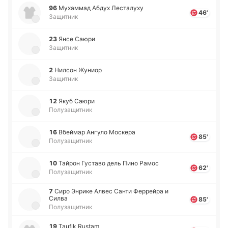
96
Му­ха­ммад Абдух Ле­ста­лу­ху
46'
Защитник
23
Янсе Саюри
Защитник
2
Нилсон Жуниор
Защитник
12
Якуб Саюри
Полузащитник
16
Вбей­мар Ангуло Мо­ске­ра
85'
Полузащитник
10
Тайрон Гу­ста­во дель Пино Рамос
62'
Полузащитник
7
Сиро Энрике Алвес Санти Фе­ррей­ра и
Силва
85'
Полузащитник
19
Taufik Rustam