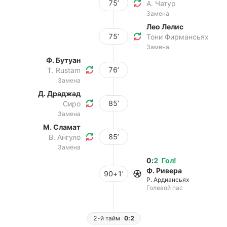
75’
А. Чатур
Замена
Лео Лелис
75’
Тони Фирмансьях
Замена
Ф. Бутуан
76’
T. Rustam
Замена
Д. Драджад
85’
Сиро
Замена
М. Сламат
85’
В. Ангуло
Замена
0
:
2
Гол
!
Ф. Ривера
90+1’
Р. Ардиансьях
Голевой пас
2-й тайм
0:2