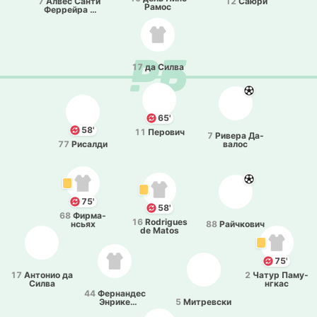
7
Алвес Санти
12
Саюри
Рамос
Фе­ррей­ра и
Силва
17
да Силва
65'
58'
11
Пе­ро­вич
7
Ривера Да­
77
Ри­са­лди
ва­лос
75'
58'
68
Фи­рма­
16
Rodrigues
нсьях
88
Рай­чко­вич
de Matos
75'
17
Анто­нио да
2
Чатур Па­му­
Силва
нгкас
44
Фе­рна­ндес
Энрике
5
Ми­тре­вски
Керино