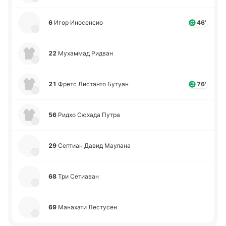
6
Игор Ино­се­нсио
46'
22
Му­ха­ммад Ридван
21
Фретс Ли­ста­нто Бутуан
76'
56
Ридхо Сюхада Путра
29
Се­птиан Давид Мау­ла­на
68
Три Се­тиа­ван
69
Ма­на­ха­ти Ле­сту­сен