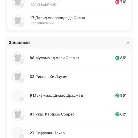
76'
Полузащитник
17
Давид Апа­ре­си­до да Силва
Нападающий
Запасные
88
Му­ха­ммад Алви Сламат
85'
32
Рисван Хи Лаухин
9
Му­ха­ммад Димас Дра­джад
85'
8
Лукас Ка­рдо­зо Соарес
62'
27
Са­фру­дин Тахар