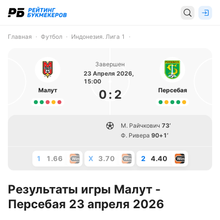
Главная
Футбол
Индонезия. Лига 1
Завершен
23 Апреля 2026,
15:00
Малут
Персебая
0
:
2
М. Райчкович
73’
Ф. Ривера
90+1’
1
1.66
X
3.70
2
4.40
Результаты игры Малут -
Персебая 23 апреля 2026