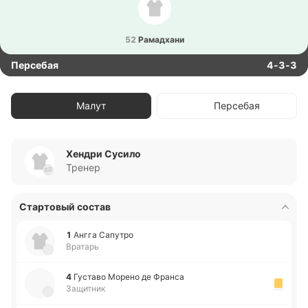
52
Ра­ма­дха­ни
Персебая
4-3-3
Малут
Персебая
Хендри Сусило
Тренер
Стартовый состав
1
Ангга Са­пу­тро
Вратарь
4
Гу­ста­во Морено де Франса
Защитник