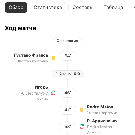
Обзор
Статистика
Составы
Таблица
Ход матча
Хронология
Густаво Франса
34’
Желтая карточка
1-й тайм
0:0
Игорь
46’
А. Лесталуху
Замена
Pedro Matos
47’
Желтая карточка
Р. Ардиансьях
58’
Pedro Matos
Замена