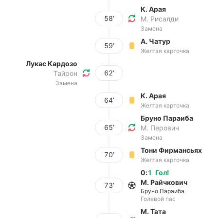
К. Арая
58’
М. Рисалди
Замена
А. Чатур
59’
Желтая карточка
Лукас Кардозо
62’
Тайрон
Замена
К. Арая
64’
Желтая карточка
Бруно Параиба
65’
М. Перович
Замена
Тони Фирмансьях
70’
Желтая карточка
0
:
1
Гол
!
М. Райчкович
73’
Бруно Параиба
Голевой пас
М. Тата