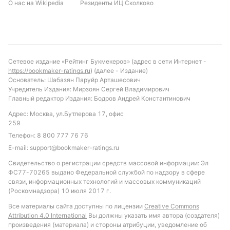
О нас на Wikipedia
Резиденты ИЦ Сколково
один гол, опираясь на результативность последних
игр. Ставка на «обе команды забьют» также имеет
хорошие шансы, учитывая, что более половины
матчей в лиге завершаются таким исходом.
Рекомендуется обратить внимание на тотал
Сетевое издание «Рейтинг Букмекеров» (адрес в сети Интернет -
больше 1.5 голов, что соответствует среднему
https://bookmaker-ratings.ru
) (далее - Издание)
уровню результативности в турнире и текущему
Основатель: Шабазян Паруйр Арташесович
Учредитель Издания: Мирзоян Сергей Владимирович
потенциалу обеих команд.
Главный редактор Издания: Бодров Андрей Константинович
Обновлено:
Адрес: Москва, ул.Бутлерова 17, офис
259
Телефон:
8 800 777 76 76
Автор
E-mail:
support@bookmaker-ratings.ru
Андрей Фоменко
Свидетельство о регистрации средств массовой информации: Эл
Редактор отдела ставок и прогнозов «РБ»
ФС77-70265 выдано Федеральной службой по надзору в сфере
связи, информационных технологий и массовых коммуникаций
(Роскомнадзора) 10 июля 2017 г.
Автор обзоров БК и статей о букмекерах, автор прогнозов,
Все материалы сайта доступны по лицензии
Creative Commons
специализация: французский футбол
Attribution 4.0 International
Вы должны указать имя автора (создателя)
произведения (материала) и стороны атрибуции, уведомление об