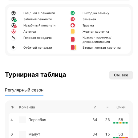
Гол / Гол с пенальти
Выход на замену
Забитый пенальти
Заменен
Незабитый пенальти
Травма
Автогол
Желтая карточка
Красная карточка/
Голевая передача
дисквалификация
Отбитый пенальти
Вторая желтая карточка
Турнирная таблица
См. все
Регулярный сезон
№
Команда
И
=
Очки
4
Персебая
34
26
58
6
Малут
34
15
53