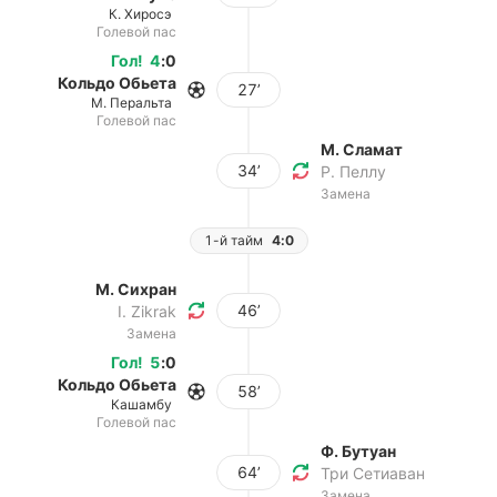
К. Хиросэ
Голевой пас
Гол
!
4
:
0
Кольдо Обьета
27’
М. Перальта
Голевой пас
М. Сламат
34’
Р. Пеллу
Замена
1-й тайм
4:0
М. Сихран
46’
I. Zikrak
Замена
Гол
!
5
:
0
Кольдо Обьета
58’
Кашамбу
Голевой пас
Ф. Бутуан
64’
Три Сетиаван
Замена