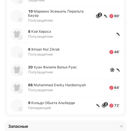
Защитник
10
Ма­риа­но Эсе­кьель Пе­ра­льта
2
Бауэр
90'
Полузащитник
8
Кэй Хиросэ
Полузащитник
6
Ikhsan Nul Zikrak
46'
Полузащитник
20
Хуан Фелипе Вилья Руис
Полузащитник
66
Muhammad Dwiky Hardiansyah
64'
Полузащитник
9
Кольдо Обьета Альбе­рди
2
72'
Нападающий
Запасные