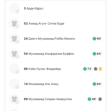
3
Арди Идрус
52
Ахмад Агунг Сетиа Буди
24
Диего Му­ха­ммад Робби Михилс
90'
54
Му­ха­ммад Альфа­ре­ззи Буффон
64'
96
Кайо Нунес Фе­ррей­ра
72'
14
Мо­ха­ммад Аль Анец
64'
99
Му­ха­ммад Сихран Ама­ру­ллах
46'