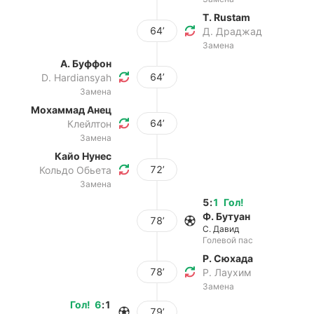
T. Rustam
64’
Д. Драджад
Замена
А. Буффон
64’
D. Hardiansyah
Замена
Мохаммад Анец
64’
Клейлтон
Замена
Кайо Нунес
72’
Кольдо Обьета
Замена
5
:
1
Гол
!
Ф. Бутуан
78’
С. Давид
Голевой пас
Р. Сюхада
78’
Р. Лаухим
Замена
Гол
!
6
:
1
79’