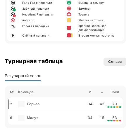
Гол / Гол с пенальти
Выход на замену
Забитый пенальти
Заменен
Незабитый пенальти
Травма
Автогол
Желтая карточка
Красная карточка/
Голевая передача
дисквалификация
Отбитый пенальти
Вторая желтая карточка
Турнирная таблица
См. все
Регулярный сезон
№
Команда
И
=
Очки
2
Борнео
34
43
79
6
Малут
34
15
53