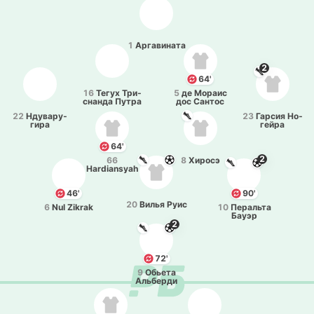
1
Арга­ви­на­та
2
64'
16
Тегух Три­
5
де Мораис
сна­нда Путра
дос Сантос
22
Нду­ва­ру­
23
Гарсия Но­
ги­ра
гей­ра
64'
2
66
8
Хиросэ
Hardiansyah
46'
90'
20
Вилья Руис
6
Nul Zikrak
10
Пе­ра­льта
Бауэр
2
72'
9
Обьета
Альбе­рди