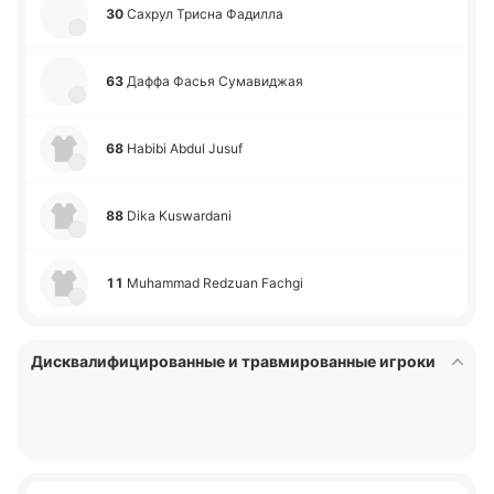
30
Сахрул Трисна Фа­ди­лла
63
Даффа Фасья Су­ма­ви­джая
68
Habibi Abdul Jusuf
88
Dika Kuswardani
11
Muhammad Redzuan Fachgi
Дисквалифицированные и травмированные игроки