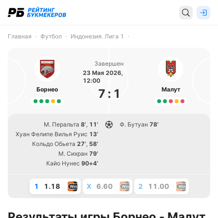
Главная
Футбол
Индонезия. Лига 1
Завершен
23 Мая 2026,
12:00
Борнео
Малут
7
:
1
М. Перальта
8’
,
11’
Ф. Бутуан
78’
Хуан Фелипе Вилья Руис
13’
Кольдо Обьета
27’
,
58’
М. Сихран
79’
Кайо Нунес
90+4’
1
1.18
X
6.60
2
11.00
Результаты игры Борнео - Малут