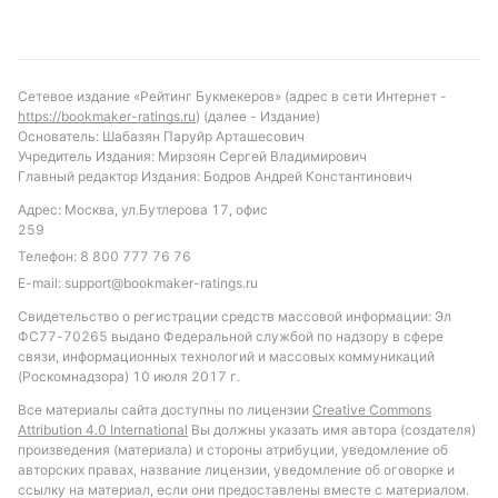
что обе команды забьют, также высока, что может
стать интересным вариантом для
комбинированной ставки.
Обновлено:
Сетевое издание «Рейтинг Букмекеров» (адрес в сети Интернет -
https://bookmaker-ratings.ru
) (далее - Издание)
Основатель: Шабазян Паруйр Арташесович
Учредитель Издания: Мирзоян Сергей Владимирович
Автор
Главный редактор Издания: Бодров Андрей Константинович
Михаил Кузнецов
Адрес: Москва, ул.Бутлерова 17, офис
259
Телефон:
8 800 777 76 76
Подписаться
E-mail:
support@bookmaker-ratings.ru
Свидетельство о регистрации средств массовой информации: Эл
ФС77-70265 выдано Федеральной службой по надзору в сфере
связи, информационных технологий и массовых коммуникаций
(Роскомнадзора) 10 июля 2017 г.
Все материалы сайта доступны по лицензии
Creative Commons
Attribution 4.0 International
Вы должны указать имя автора (создателя)
произведения (материала) и стороны атрибуции, уведомление об
авторских правах, название лицензии, уведомление об оговорке и
ссылку на материал, если они предоставлены вместе с материалом.