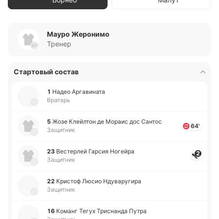
Мауро Жеронимо
Тренер
Стартовый состав
1
Надео Арга­ви­на­та
Вратарь
5
Жозе Клей­лтон де Мораис дос Сантос
64'
Защитник
23
Ве­сте­рлей Гарсия Но­гей­ра
2
Защитник
22
Кри­стоф Люсио Нду­ва­ру­ги­ра
Защитник
16
Команг Тегух Три­сна­нда Путра