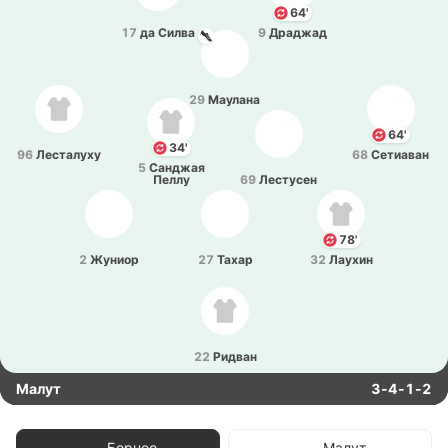
64'
17
да Силва
9
Дра­джад
29
Мау­ла­на
64'
34'
96
Ле­ста­лу­ху
68
Се­тиа­ван
5
Са­нджая
Пеллу
69
Ле­сту­сен
78'
2
Жуниор
27
Тахар
32
Лаухин
22
Ридван
Малут
3-4-1-2
Борнео
Малут