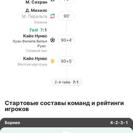
М. Сихран
Д. Михилс
90’
М. Перальта
Замена
Гол
!
7
:
1
Кайо Нунес
90+4’
Хуан Фелипе Вилья
Руис
Голевой пас
Кайо Нунес
90+5’
Желтая карточка
2-й тайм
7:1
Стартовые составы команд и рейтинги
игроков
Борнео
4-2-3-1