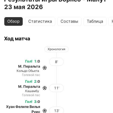
23 мая 2026
Обзор
Статистика
Составы
Таблица
Ход матча
Хронология
Гол
!
1
:
0
8’
М. Перальта
Кольдо Обьета
Голевой пас
Гол
!
2
:
0
М. Перальта
11’
Кашамбу
Голевой пас
Гол
!
3
:
0
Хуан Фелипе Вилья
13’
Руис