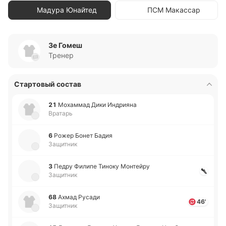
Мадура Юнайтед
ПСМ Макассар
Зе Гомеш
Тренер
Стартовый состав
21
Мо­ха­ммад Дики Индрия­на
Вратарь
6
Рожер Бонет Бадия
Защитник
3
Педру Филипе Тиноку Мо­нтей­ру
Защитник
68
Ахмад Русади
46'
Защитник