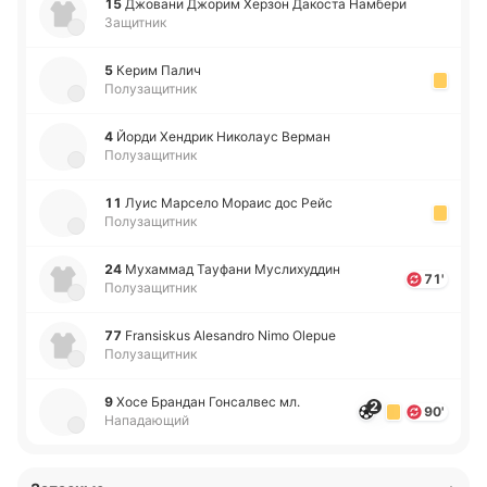
15
Джо­ва­ни Джорим Херзон Да­ко­ста На­мбе­ри
Защитник
5
Керим Палич
Полузащитник
4
Йорди Хе­ндрик Ни­ко­лаус Верман
Полузащитник
11
Луис Ма­рсе­ло Мораис дос Рейс
Полузащитник
24
Му­ха­ммад Тау­фа­ни Му­сли­ху­ддин
71'
Полузащитник
77
Fransiskus Alesandro Nimo Olepue
Полузащитник
9
Хосе Бра­ндан Го­нса­лвес мл.
2
90'
Нападающий