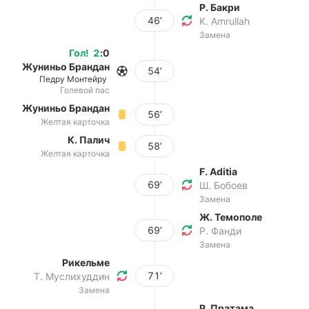
Р. Бакри
46’
K. Amrullah
Замена
Гол
!
2
:
0
Жуниньо Брандан
54’
Педру Монтейру
Голевой пас
Жуниньо Брандан
56’
Желтая карточка
К. Палич
58’
Желтая карточка
F. Aditia
69’
Ш. Бобоев
Замена
Ж. Темополе
69’
Р. Фанди
Замена
Рикельме
71’
Т. Муслихуддин
Замена
Р. Пратама