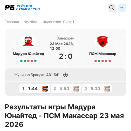
Главная
Футбол
Индонезия. Лига 1
Завершен
23 Мая 2026,
12:00
Мадура Юнайтед
ПСМ Макассар
2
:
0
Жуниньо Брандан
43’
,
54’
1
1.44
X
4.50
2
6.00
Результаты игры Мадура
Юнайтед - ПСМ Макассар 23 мая
2026