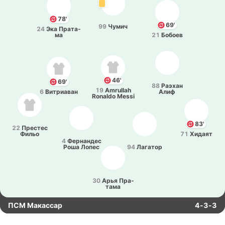
78'
69'
99
Чумич
24
Эка Пра­та­
ма
21
Бобоев
46'
69'
88
Раэхан
19
Amrullah
6
Ви­триа­ван
Алиф
Ronaldo Messi
83'
22
Пре­стес
Фильо
71
Хидаят
4
Фе­рна­ндес
Роша Лопес
94
Ла­га­тор
30
Арья Пра­
та­ма
ПСМ Макассар
4-3-3