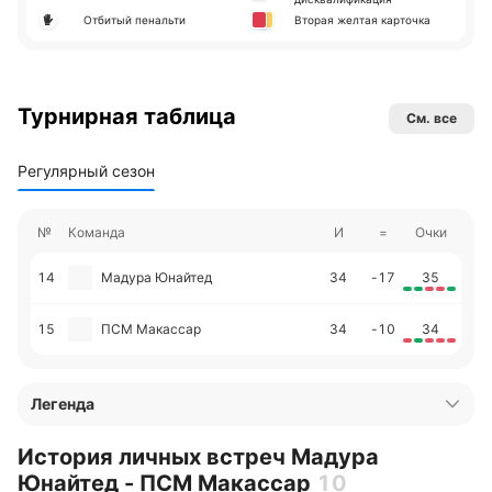
Отбитый пенальти
Вторая желтая карточка
Турнирная таблица
См. все
Регулярный сезон
№
Команда
И
=
Очки
14
Мадура Юнайтед
34
-17
35
15
ПСМ Макассар
34
-10
34
Легенда
История личных встреч Мадура
Юнайтед - ПСМ Макассар
10