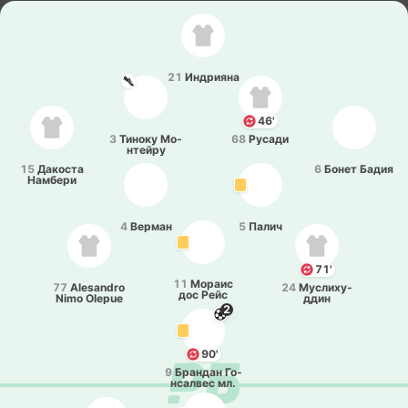
21
Индрия­на
46'
3
Тиноку Мо­
68
Русади
нтей­ру
15
Да­ко­ста
6
Бонет Бадия
На­мбе­ри
4
Верман
5
Палич
71'
11
Мораис
77
Alesandro
24
Му­сли­ху­
дос Рейс
Nimo Olepue
ддин
2
90'
9
Бра­ндан Го­
нса­лвес мл.