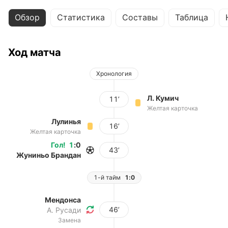
Обзор
Статистика
Составы
Таблица
Ход матча
Хронология
Л. Кумич
11’
Желтая карточка
Лулинья
16’
Желтая карточка
Гол
!
1
:
0
43’
Жуниньо Брандан
1-й тайм
1:0
Мендонса
46’
А. Русади
Замена