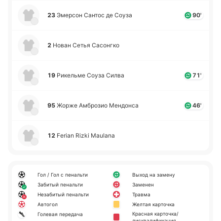
23
Эме­рсон Сантос де Соуза
90'
2
Нован Сетья Са­со­нгко
19
Ри­ке­льме Соуза Силва
71'
95
Жорже Амбро­зио Ме­ндо­нса
46'
12
Ferian Rizki Maulana
Гол / Гол с пенальти
Выход на замену
Забитый пенальти
Заменен
Незабитый пенальти
Травма
Автогол
Желтая карточка
Красная карточка/
Голевая передача
дисквалификация