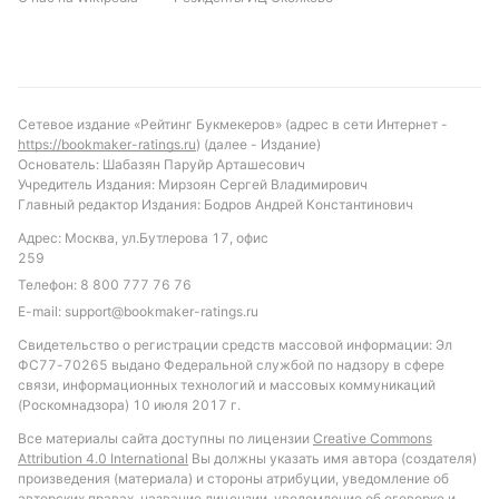
голов, где преимущество будет у хозяев поля.
Рекомендуется обратить внимание на ставку «ИТ
Мадура Юнайтед меньше 2.5 голов», которая
стабильно проходила в предыдущих встречах.
Также возможна ставка на тотал голов меньше 4.5,
Сетевое издание «Рейтинг Букмекеров» (адрес в сети Интернет -
учитывая тенденцию к низкой результативности.
https://bookmaker-ratings.ru
) (далее - Издание)
Варианты с угловыми и желтыми карточками
Основатель: Шабазян Паруйр Арташесович
Учредитель Издания: Мирзоян Сергей Владимирович
также могут быть умеренно результативными, что
Главный редактор Издания: Бодров Андрей Константинович
стоит учитывать при выборе ставок.
Адрес: Москва, ул.Бутлерова 17, офис
Обновлено:
259
Телефон:
8 800 777 76 76
E-mail:
support@bookmaker-ratings.ru
Автор
Свидетельство о регистрации средств массовой информации: Эл
ФС77-70265 выдано Федеральной службой по надзору в сфере
Александр Трибуш
связи, информационных технологий и массовых коммуникаций
(Роскомнадзора) 10 июля 2017 г.
Подписаться
Все материалы сайта доступны по лицензии
Creative Commons
Attribution 4.0 International
Вы должны указать имя автора (создателя)
произведения (материала) и стороны атрибуции, уведомление об
авторских правах, название лицензии, уведомление об оговорке и