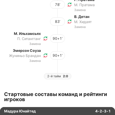
78’
М. Пратама
Замена
В. Детан
83’
М. Хидаят
Замена
М. Ильхамсьях
90+1’
П. Ситангганг
Замена
Эмерсон Соуза
90+1’
Жуниньо Брандан
Замена
2-й тайм
2:0
Стартовые составы команд и рейтинги
игроков
Мадура Юнайтед
4-2-3-1