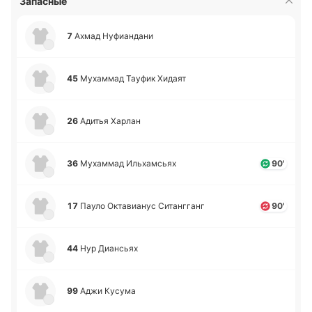
Запасные
7
Ахмад Ну­фиа­нда­ни
45
Му­ха­ммад Тауфик Хидаят
26
Адитья Харлан
36
Му­ха­ммад Ильха­мсьях
90'
17
Пауло Окта­виа­нус Си­та­нгганг
90'
44
Нур Диа­нсьях
99
Аджи Кусума