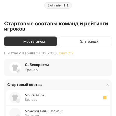
2-й тайм
2:2
Стартовые составы команд и рейтинги
игроков
Мостаганем
Эль Баядх
В матче с
Кабили
21.02.2026
,
счет
2:2
В 
С. Бенкритли
Тренер
Стартовый состав
Mounir Aziria
Вратарь
Мо­ха­мед Амин Эззе­ма­ни
Защитник