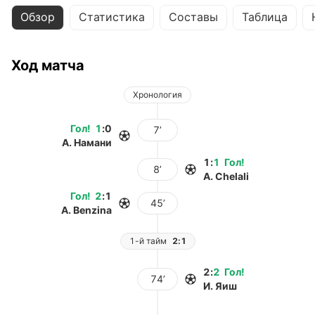
Обзор
Статистика
Составы
Таблица
Ход матча
Хронология
Гол
!
1
:
0
7’
А. Намани
1
:
1
Гол
!
8’
A. Chelali
Гол
!
2
:
1
45’
A. Benzina
1-й тайм
2:1
2
:
2
Гол
!
74’
И. Яиш