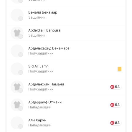
Бенали Бе­на­мар
Защитник
Abdeldjalil Bahoussi
Защитник
Абде­льха­фид Бе­на­ма­ра
Полузащитник
Sid Ali Lamri
Полузащитник
Абде­лькрим Намани
53'
Полузащитник
Абде­ррауф Отмани
53'
Нападающий
Али Харун
83'
Нападающий