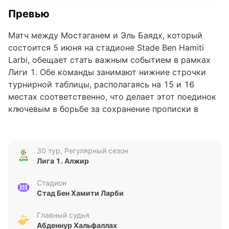
Превью
Матч между Мостаганем и Эль Баядх, который
состоится 5 июня на стадионе Stade Ben Hamiti
Larbi, обещает стать важным событием в рамках
Лиги 1. Обе команды занимают нижние строчки
турнирной таблицы, располагаясь на 15 и 16
местах соответственно, что делает этот поединок
ключевым в борьбе за сохранение прописки в
высшем дивизионе. Для обеих сторон результат
будет иметь большое значение, учитывая их
текущие позиции и необходимость набрать очки.
30 тур, Регулярный сезон
Лига 1. Алжир
Анализ формы команд
Стадион
Форма Мостаганема за последние пять матчей
Стад Бен Хамити Ларби
вызывает серьезные вопросы: команда одержала
лишь одну победу, при этом потерпела четыре
Главный судья
Абденнур Хальфаллах
поражения, включая три подряд. За этот период