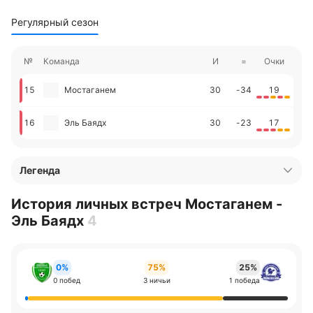
Регулярный сезон
№
Команда
И
=
Очки
15
Мостаганем
30
-34
19
16
Эль Баядх
30
-23
17
Легенда
История личных встреч Мостаганем -
Эль Баядх
4
0%
75%
25%
0 побед
3 ничьи
1 победа