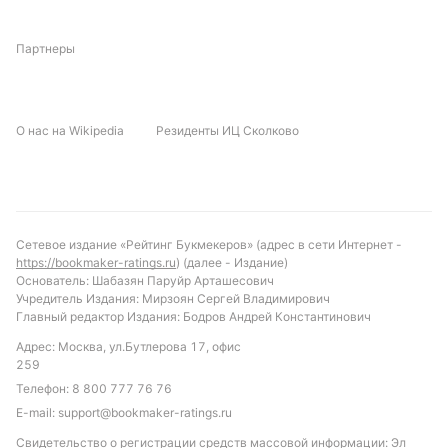
последних матчах. Отсутствие данных о личных
встречах и судье добавляет элемент
Партнеры
неопределенности, что может повлиять на
тактические решения тренеров. Важным фактором
станет дисциплина и способность обеих команд
О нас на Wikipedia
Резиденты ИЦ Сколково
минимизировать ошибки в обороне.
Прогноз и рекомендации по ставкам
Учитывая текущую форму и статистику, можно
ожидать матч с ограниченным количеством голов.
Сетевое издание «Рейтинг Букмекеров» (адрес в сети Интернет -
https://bookmaker-ratings.ru
) (далее - Издание)
Вероятен низкий тотал — менее 2.5 голов,
Основатель: Шабазян Паруйр Арташесович
учитывая слабую результативность обеих команд.
Учредитель Издания: Мирзоян Сергей Владимирович
Также стоит обратить внимание на вариант обе
Главный редактор Издания: Бодров Андрей Константинович
команды не забьют, учитывая проблемы с атакой.
Адрес: Москва, ул.Бутлерова 17, офис
Вариант ничьей или минимальной победы хозяев
259
поля выглядит наиболее вероятным исходом,
Телефон:
8 800 777 76 76
учитывая их необходимость набрать очки и
E-mail:
support@bookmaker-ratings.ru
небольшой перевес в домашней игре.
Свидетельство о регистрации средств массовой информации: Эл