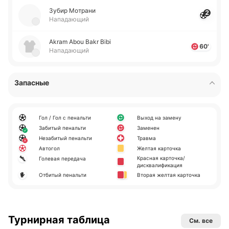
Зубир Мо­тра­ни
2
Нападающий
Akram Abou Bakr Bibi
60'
Нападающий
Запасные
Гол / Гол с пенальти
Выход на замену
Забитый пенальти
Заменен
Незабитый пенальти
Травма
Автогол
Желтая карточка
Красная карточка/
Голевая передача
дисквалификация
Отбитый пенальти
Вторая желтая карточка
Турнирная таблица
См. все