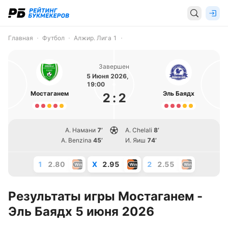
Главная
Футбол
Алжир. Лига 1
Завершен
5 Июня 2026,
19:00
Мостаганем
Эль Баядх
2
:
2
А. Намани
7’
A. Chelali
8’
A. Benzina
45’
И. Яиш
74’
1
2.80
X
2.95
2
2.55
Результаты игры Мостаганем -
Эль Баядх 5 июня 2026