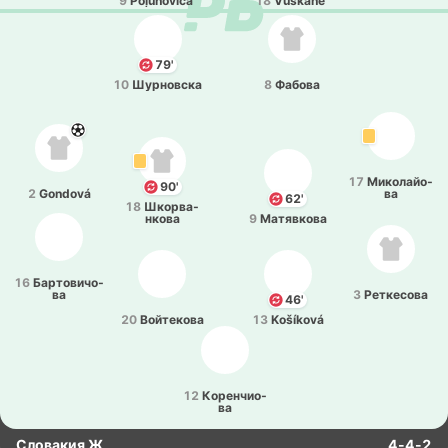
9
Poļuhoviča
18
Vuškāne
79'
10
Шу­рно­вска
8
Фабова
17
Ми­ко­лайо­
90'
2
Gondová
ва
62'
18
Шко­рва­
нко­ва
9
Ма­тя­вко­ва
16
Ба­рто­ви­чо­
ва
3
Ре­тке­со­ва
46'
20
Вой­те­ко­ва
13
Košíková
12
Ко­ре­нчио­
ва
Словакия Ж
4-4-2