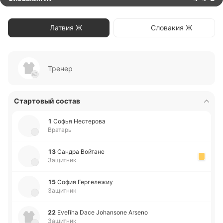
Латвия Ж
Словакия Ж
Тренер
Стартовый состав
1
Софья Не­сте­ро­ва
Вратарь
13
Сандра Вой­та­не
Защитник
15
София Ге­рге­ле­жиу
Защитник
22
Evelīna Dace Johansone Arseno
Защитник