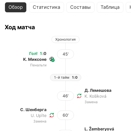
Обзор
Статистика
Составы
Таблица
Ход матча
Хронология
Гол
!
1
:
0
45’
К. Миксоне
Пенальти
1-й тайм
1:0
Д. Лемешова
46’
K. Košíková
Замена
С. Шенберга
60’
U. Upīte
Замена
L. Žemberyová