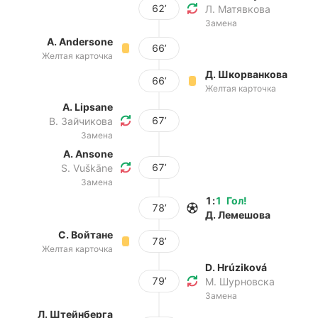
62’
Л. Матявкова
Замена
A. Andersone
66’
Желтая карточка
Д. Шкорванкова
66’
Желтая карточка
A. Lipsane
67’
В. Зайчикова
Замена
A. Ansone
67’
S. Vuškāne
Замена
1
:
1
Гол
!
78’
Д. Лемешова
С. Войтане
78’
Желтая карточка
D. Hrúziková
79’
М. Шурновска
Замена
Л. Штейнберга