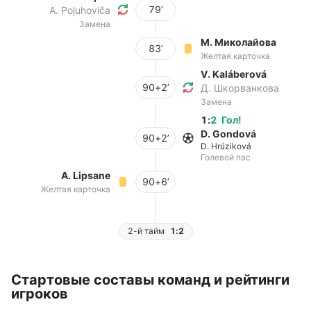
79’
A. Poļuhoviča
Замена
М. Миколайова
83’
Желтая карточка
V. Kaláberová
90+2’
Д. Шкорванкова
Замена
1
:
2
Гол
!
D. Gondová
90+2’
D. Hrúziková
Голевой пас
A. Lipsane
90+6’
Желтая карточка
2-й тайм
1:2
Стартовые составы команд и рейтинги
игроков