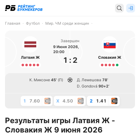
Главная
Футбол
Мир. ЧМ среди женщин
Завершен
9 Июня 2026,
20:00
Латвия Ж
Словакия Ж
1
:
2
К. Миксоне
45’
(П)
Д. Лемешова
78’
D. Gondová
90+2’
1
7.60
X
4.50
2
1.41
Результаты игры Латвия Ж -
Словакия Ж 9 июня 2026