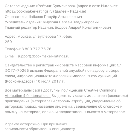
высокую результативность и единственную победу
Сетевое издание «Рейтинг Букмекеров» (адрес в сети Интернет -
в последних пяти матчах. В качестве ставки стоит
https://bookmaker-ratings.ru
) (далее - Издание)
рассмотреть вариант «тотал меньше 3.5 голов» с
Основатель: Шабазян Паруйр Арташесович
Учредитель Издания: Мирзоян Сергей Владимирович
учетом того, что обе команды склонны к пропуску,
Главный редактор Издания: Бодров Андрей Константинович
но не демонстрируют высокую результативность.
Адрес: Москва, ул.Бутлерова 17, офис
Также интересным вариантом может стать ставка
259
на «обе команды не забьют», учитывая статистику
Телефон:
8 800 777 76 76
турнира и последние игры команд.
E-mail:
support@bookmaker-ratings.ru
Обновлено:
Свидетельство о регистрации средств массовой информации: Эл
ФС77-70265 выдано Федеральной службой по надзору в сфере
связи, информационных технологий и массовых коммуникаций
Автор
(Роскомнадзора) 10 июля 2017 г.
Все материалы сайта доступны по лицензии
Creative Commons
Михаил Кузнецов
Attribution 4.0 International
Вы должны указать имя автора (создателя)
произведения (материала) и стороны атрибуции, уведомление об
авторских правах, название лицензии, уведомление об оговорке и
Подписаться
ссылку на материал, если они предоставлены вместе с материалом.
Играйте осторожно. При признаках
зависимости обратитесь к специалисту