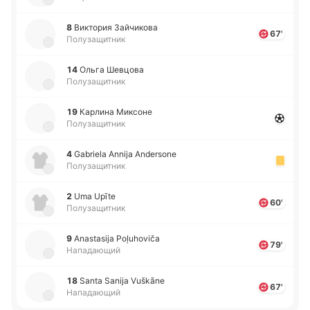
8
Ви­кто­рия Зай­чи­ко­ва
67'
Полузащитник
14
Ольга Ше­вцо­ва
Полузащитник
19
Ка­рли­на Ми­ксо­не
Полузащитник
4
Gabriela Annija Andersone
Полузащитник
2
Uma Upīte
60'
Полузащитник
9
Anastasija Poļuhoviča
79'
Нападающий
18
Santa Sanija Vuškāne
67'
Нападающий