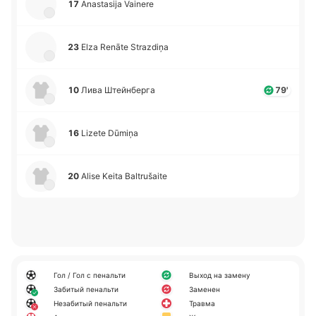
17
Anastasija Vainere
23
Elza Renāte Strazdiņa
10
Лива Штей­нбе­рга
79'
16
Lizete Dūmiņa
20
Alise Keita Baltrušaite
Гол / Гол с пенальти
Выход на замену
Забитый пенальти
Заменен
Незабитый пенальти
Травма