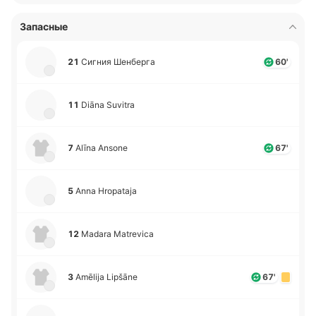
Запасные
21
Сигния Ше­нбе­рга
60'
11
Diāna Suvitra
7
Alīna Ansone
67'
5
Anna Hropataja
12
Madara Matrevica
3
Amēlija Lipšāne
67'