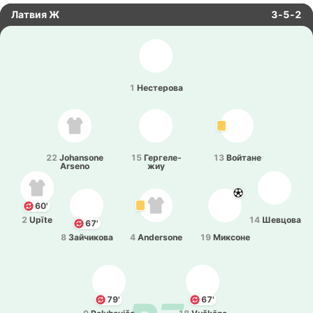
Латвия Ж
3-5-2
1
Не­сте­ро­ва
22
Johansone
15
Ге­рге­ле­
13
Вой­та­не
Arseno
жиу
60'
2
Upīte
14
Ше­вцо­ва
67'
8
Зай­чи­ко­ва
4
Andersone
19
Ми­ксо­не
79'
67'