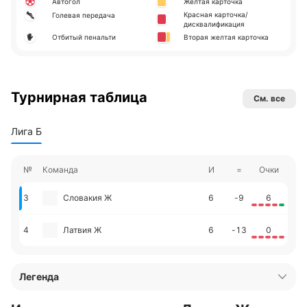
Автогол
Желтая карточка
Красная карточка/
Голевая передача
дисквалификация
Отбитый пенальти
Вторая желтая карточка
Турнирная таблица
См. все
Лига Б
№
Команда
И
=
Очки
3
Словакия Ж
6
-9
6
4
Латвия Ж
6
-13
0
Легенда