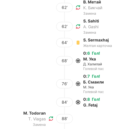
В. Метай
62’
К. Бикчай
Замена
S. Sahiti
62’
A. Gashi
Замена
S. Sermaxhaj
64’
Желтая карточка
0
:
6
Гол
!
М. Ука
68’
Д. Халилай
Голевой пас
0
:
7
Гол
!
Б. Смаили
76’
М. Ука
Голевой пас
0
:
8
Гол
!
84’
G. Fetaj
M. Todoran
88’
T. Viagas
Замена