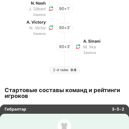
N. Nash
90+1’
J. Gilbert
Замена
A. Victory
90+3’
N. Victor
Замена
A. Sinani
90+3’
М. Ука
Замена
2-й тайм
0:8
Стартовые составы команд и рейтинги
игроков
Гибралтар
3-5-2