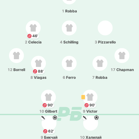
1
Robba
46'
2
Celecia
4
Schilling
3
Pizzarello
12
Borrell
17
Chapman
88'
8
Viagas
6
Ferro
7
Robba
90'
90'
10
Gilbert
9
Victor
62'
9
Бикчай
10
Ха­ли­лай