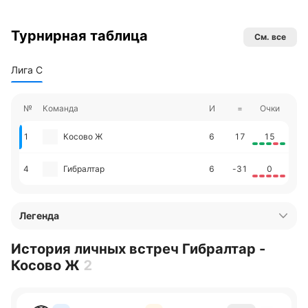
Турнирная таблица
См. все
Лига С
№
Команда
И
=
Очки
1
Косово Ж
6
17
15
4
Гибралтар
6
-31
0
Легенда
История личных встреч Гибралтар -
Косово Ж
2