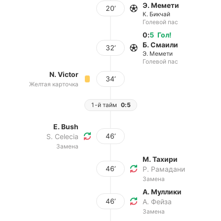
Э. Мемети
20’
К. Бикчай
Голевой пас
0
:
5
Гол
!
Б. Смаили
32’
Э. Мемети
Голевой пас
N. Victor
34’
Желтая карточка
1-й тайм
0:5
E. Bush
46’
S. Celecia
Замена
М. Тахири
46’
Р. Рамадани
Замена
А. Муллики
46’
А. Фейза
Замена