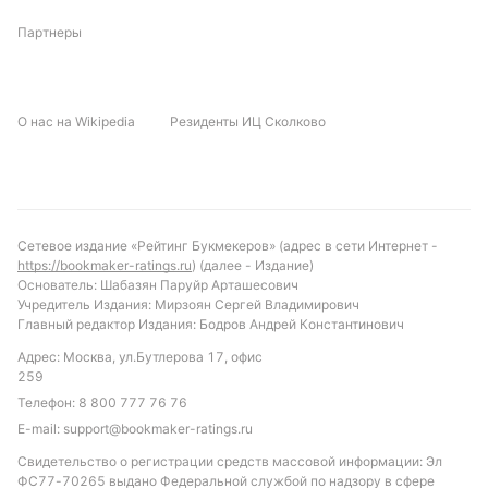
использовать моменты для взятия ворот.
Партнеры
Прогноз и рекомендации по ставкам
Вероятнее всего, матч завершится победой Косово,
О нас на Wikipedia
Резиденты ИЦ Сколково
учитывая их положительную динамику и
результативность. Рекомендуется обратить
внимание на ставку «Победа Косово» с учетом
текущей формы. Также интересной может стать
ставка на тотал больше 2.5, учитывая средние
Сетевое издание «Рейтинг Букмекеров» (адрес в сети Интернет -
показатели по турниру и склонность гостей к
https://bookmaker-ratings.ru
) (далее - Издание)
активной атаке. С учётом статистики «сухих»
Основатель: Шабазян Паруйр Арташесович
Учредитель Издания: Мирзоян Сергей Владимирович
побед и небольшого процента матчей с обеими
Главный редактор Издания: Бодров Андрей Константинович
забитыми мячами, осторожность стоит проявить
Адрес: Москва, ул.Бутлерова 17, офис
при выборе ставок на обе команды забьют.
259
Обновлено:
Телефон:
8 800 777 76 76
E-mail:
support@bookmaker-ratings.ru
Свидетельство о регистрации средств массовой информации: Эл
Автор
ФС77-70265 выдано Федеральной службой по надзору в сфере