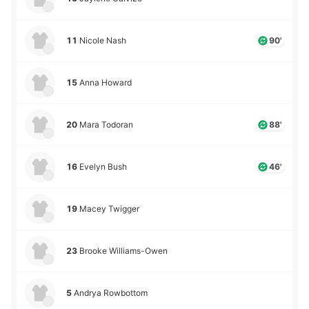
11
Nicole Nash
90'
15
Anna Howard
20
Mara Todoran
88'
16
Evelyn Bush
46'
19
Macey Twigger
23
Brooke Williams-Owen
5
Andrya Rowbottom