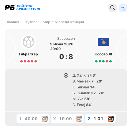
Главная
Футбол
Мир. ЧМ среди женщин
Завершен
9 Июня 2026,
20:00
Гибралтар
Косово Ж
0
:
8
Д. Халилай
3’
Э. Мемети
7’
,
20’
К. Бикчай
14’
Б. Смаили
32’
,
76’
М. Ука
68’
G. Fetaj
84’
1
40.00
X
19.00
2
1.01