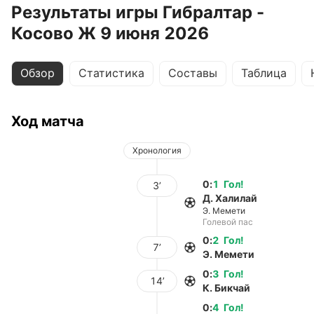
Результаты игры Гибралтар -
Косово Ж 9 июня 2026
Обзор
Статистика
Составы
Таблица
Ход матча
Хронология
0
:
1
Гол
!
3’
Д. Халилай
Э. Мемети
Голевой пас
0
:
2
Гол
!
7’
Э. Мемети
0
:
3
Гол
!
14’
К. Бикчай
0
:
4
Гол
!