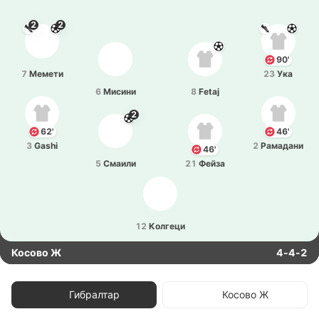
2
2
90'
7
Мемети
23
Ука
6
Мисини
8
Fetaj
2
62'
46'
3
Gashi
2
Ра­ма­да­ни
46'
5
Смаили
21
Фейза
12
Ко­лге­ци
Косово Ж
4-4-2
Гибралтар
Косово Ж