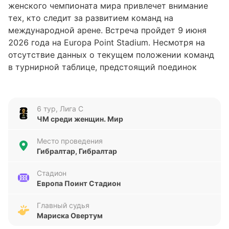
женского чемпионата мира привлечет внимание
тех, кто следит за развитием команд на
международной арене. Встреча пройдет 9 июня
2026 года на Europa Point Stadium. Несмотря на
отсутствие данных о текущем положении команд
в турнирной таблице, предстоящий поединок
станет важным этапом для обеих сборных в
контексте мирового первенства.
6 тур, Лига С
Анализ формы команд
ЧМ среди женщин. Мир
Форма Gibraltar вызывает определённые вопросы:
Место проведения
пять поражений подряд и всего один забитый мяч
Гибралтар, Гибралтар
при 24 пропущенных говорят о серьёзных
трудностях. Команда испытывает проблемы с
Стадион
Европа Поинт Стадион
обороной и атакой, что отражается на итогах
последних матчей. В противоположность этому,
Главный судья
Косово демонстрирует стабильный прогресс —
Мариска Овертум
четыре победы и одно поражение в последних