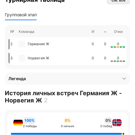
См. все
Групповой этап
№
Команда
И
=
Очки
2
Германия Ж
0
0
0
3
Норвегия Ж
0
0
0
Легенда
История личных встреч Германия Ж -
Норвегия Ж
2
100%
0%
0%
2 победы
0 ничьих
0 побед