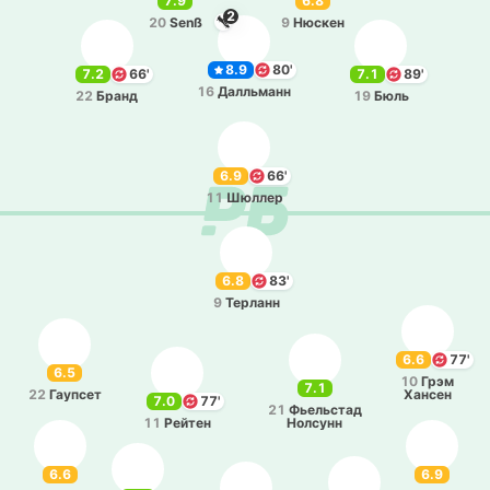
7.9
6.8
2
20
Senß
9
Нюскен
8.9
80'
7.2
66'
7.1
89'
16
Да­лльманн
22
Бранд
19
Бюль
6.9
66'
11
Шюллер
6.8
83'
9
Те­рланн
6.6
77'
6.5
10
Грэм
7.1
22
Гау­псет
Хансен
7.0
77'
21
Фье­льстад
11
Рейтен
Но­лсунн
6.6
6.9