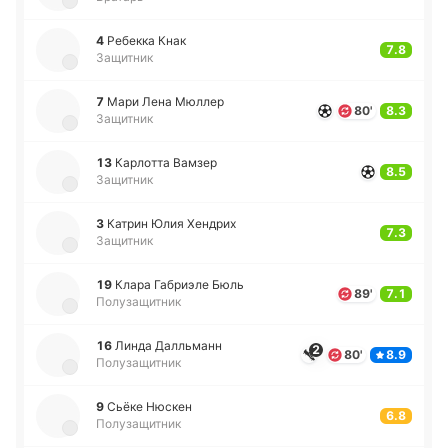
4
Ре­бе­кка Кнак
7.8
Защитник
7
Мари Лена Мюллер
80'
8.3
Защитник
13
Ка­рло­тта Вамзер
8.5
Защитник
3
Катрин Юлия Хе­ндрих
7.3
Защитник
19
Клара Га­бриэ­ле Бюль
89'
7.1
Полузащитник
16
Линда Да­лльманн
2
80'
8.9
Полузащитник
9
Сьёке Нюскен
6.8
Полузащитник