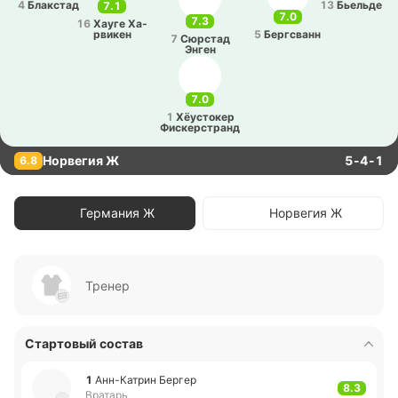
4
Бла­кстад
13
Бье­льде
7.1
7.0
7.3
16
Хауге Ха­
рви­кен
5
Бе­ргсванн
7
Сю­рстад
Энген
7.0
1
Хёу­сто­кер
Фи­ске­рстранд
Норвегия Ж
5-4-1
6.8
Германия Ж
Норвегия Ж
Тренер
Стартовый состав
1
Анн-Ка­трин Бергер
8.3
Вратарь