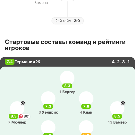
Замена
2-й тайм
2:0
Стартовые составы команд и рейтинги
игроков
Германия Ж
4-2-3-1
7.4
8.3
1
Бергер
7.3
7.8
3
Хе­ндрих
4
Кнак
8.3
80'
8.5
7
Мюллер
13
Вамзер