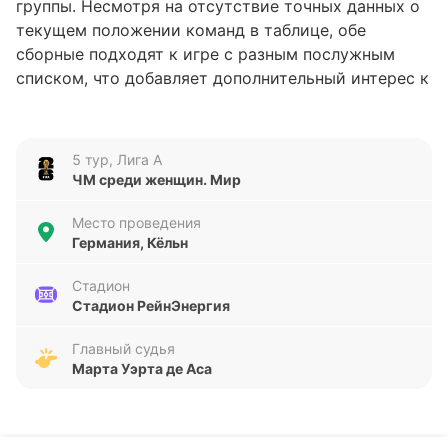
группы. Несмотря на отсутствие точных данных о
текущем положении команд в таблице, обе
сборные подходят к игре с разным послужным
списком, что добавляет дополнительный интерес к
предстоящему поединку. Игра пройдет на
стадионе РейнЭнергия 5 июня, где команды
постараются укрепить свои позиции в турнире.
5 тур, Лига А
ЧМ среди женщин. Мир
Анализ формы команд
Место проведения
Германия демонстрирует стабильность в
Германия, Кёльн
последних пяти матчах, одержав три победы и два
раза сыграв вничью. За это время команда забила
Стадион
Стадион РейнЭнергия
14 голов и пропустила всего один, что говорит о
сильной обороне и эффективной атаке. Норвегия,
Главный судья
напротив, показывает более переменчивую игру:
Марта Уэрта де Аса
три победы и два поражения. За тот же период
норвежки забили 10 мячей, но пропустили восемь,
что указывает на менее надежную защиту. В