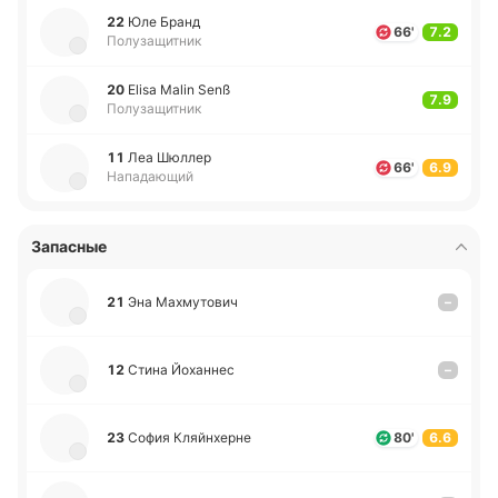
22
Юле Бранд
66'
7.2
Полузащитник
20
Elisa Malin Senß
7.9
Полузащитник
11
Леа Шюллер
66'
6.9
Нападающий
Запасные
21
Эна Ма­хму­то­вич
–
12
Стина Йо­ха­ннес
–
23
София Кляй­нхе­рне
80'
6.6