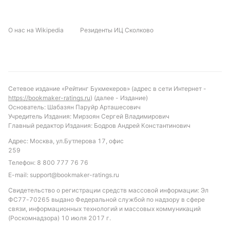
Прогноз и рекомендации по ставкам
О нас на Wikipedia
Резиденты ИЦ Сколково
С учетом текущей формы и статистики, можно
предположить, что Германия имеет небольшое
преимущество в этом матче. Ожидается игра с
несколькими голами, но при этом с высокой
вероятностью «сухой» игры для одной из команд
Сетевое издание «Рейтинг Букмекеров» (адрес в сети Интернет -
маловероятна. Рекомендуемой ставкой может
https://bookmaker-ratings.ru
) (далее - Издание)
стать тотал больше 2.5 голов, учитывая общую
Основатель: Шабазян Паруйр Арташесович
Учредитель Издания: Мирзоян Сергей Владимирович
результативность обеих команд и статистику
Главный редактор Издания: Бодров Андрей Константинович
турнира. Также стоит обратить внимание на
Адрес: Москва, ул.Бутлерова 17, офис
вариант обе команды забьют, учитывая атакующий
259
потенциал Норвегии и стабильность немецкой
Телефон:
8 800 777 76 76
обороны.
E-mail:
support@bookmaker-ratings.ru
Обновлено:
Свидетельство о регистрации средств массовой информации: Эл
ФС77-70265 выдано Федеральной службой по надзору в сфере
связи, информационных технологий и массовых коммуникаций
Автор
(Роскомнадзора) 10 июля 2017 г.