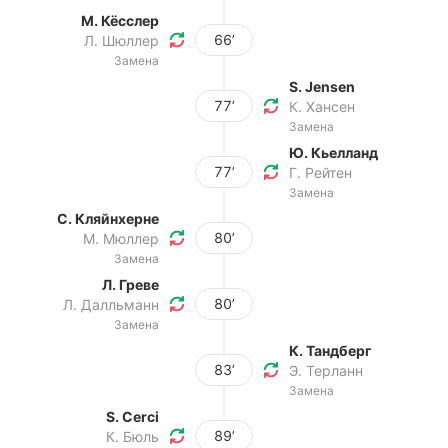
М. Кёсслер
66’
Л. Шюллер
Замена
S. Jensen
77’
К. Хансен
Замена
Ю. Кьелланд
77’
Г. Рейтен
Замена
С. Кляйнхерне
80’
М. Мюллер
Замена
Л. Греве
80’
Л. Далльманн
Замена
К. Тандберг
83’
Э. Терланн
Замена
S. Cerci
89’
К. Бюль