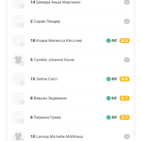
14
Шекира Аиша Ма­рти­нес
–
2
Сарай Линдер
–
18
Клара Ме­ли­сса Кё­сслер
66'
6.8
5
Camilla Johanne Küver
–
15
Selina Cerci
89'
6.6
8
Вивьен Энде­манн
66'
6.7
6
Ли­за­нне Греве
80'
6.7
10
Larissa Michelle Mühlhaus
–