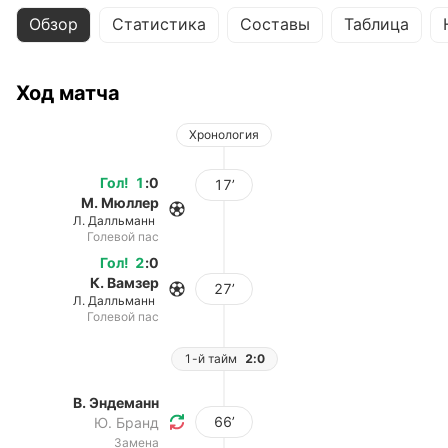
Обзор
Статистика
Составы
Таблица
Ход матча
Хронология
Гол
!
1
:
0
17’
М. Мюллер
Л. Далльманн
Голевой пас
Гол
!
2
:
0
К. Вамзер
27’
Л. Далльманн
Голевой пас
1-й тайм
2:0
В. Эндеманн
66’
Ю. Бранд
Замена