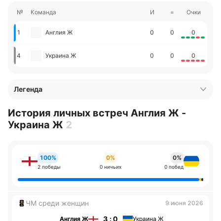
№
Команда
И
=
Очки
1
Англия Ж
0
0
0
4
Украина Ж
0
0
0
Легенда
История личных встреч Англия Ж -
Украина Ж
2
100%
0%
0%
2 победы
0 ничьих
0 побед
ЧМ среди женщин
9 июня 2026
3 : 0
Англия Ж
Украина Ж