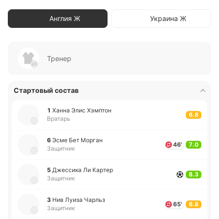
Англия Ж
Украина Ж
Тренер
Стартовый состав
1
Ханна Элис Хэ­мптон
6.8
Вратарь
6
Эсме Бет Морган
46'
7.0
Защитник
5
Дже­сси­ка Ли Картер
8.3
Защитник
3
Нив Луиза Чарльз
65'
6.8
Защитник