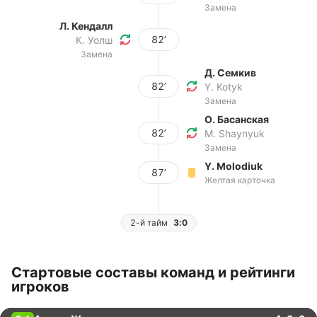
Замена
Л. Кендалл
82’
К. Уолш
Замена
Д. Семкив
82’
Y. Kotyk
Замена
О. Басанская
82’
M. Shaynyuk
Замена
Y. Molodiuk
87’
Желтая карточка
2-й тайм
3:0
Стартовые составы команд и рейтинги
игроков