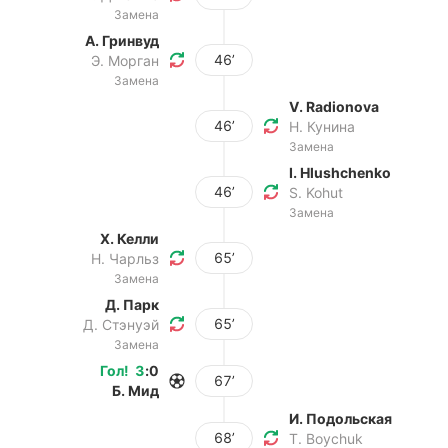
Замена
А. Гринвуд
46’
Э. Морган
Замена
V. Radionova
46’
Н. Кунина
Замена
I. Hlushchenko
46’
S. Kohut
Замена
Х. Келли
65’
Н. Чарльз
Замена
Д. Парк
65’
Д. Стэнуэй
Замена
Гол
!
3
:
0
67’
Б. Мид
И. Подольская
68’
T. Boychuk