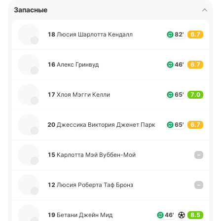
Запасные
18
Люсия Ша­рло­тта Ке­ндалл
82'
6.7
16
Алекс Гри­нвуд
46'
6.7
17
Хлоя Мэгги Келли
65'
7.0
20
Дже­сси­ка Ви­кто­рия Дженет Парк
65'
6.7
15
Ка­рло­тта Мэй Ву­ббе­н-Мой
–
12
Люсия Ро­бе­рта Таф Бронз
–
19
Бетани Джейн Мид
46'
8.5