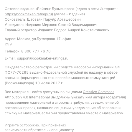
ожидать уверенную победу Англии. Рекомендуется
обратить внимание на ставку с форой в пользу
Сетевое издание «Рейтинг Букмекеров» (адрес в сети Интернет -
https://bookmaker-ratings.ru
) (далее - Издание)
английской команды, а также на тотал больше 2.5
Основатель: Шабазян Паруйр Арташесович
голов, учитывая средние показатели
Учредитель Издания: Мирзоян Сергей Владимирович
результативности и слабости обороны Украины.
Главный редактор Издания: Бодров Андрей Константинович
Вероятность того, что обе команды забьют,
Адрес: Москва, ул.Бутлерова 17, офис
невысока, учитывая статистику последних матчей
259
Украины, что также стоит учитывать при выборе
Телефон:
8 800 777 76 76
ставки. Такой подход позволит минимизировать
E-mail:
support@bookmaker-ratings.ru
риски и сделать более обоснованный прогноз на
Свидетельство о регистрации средств массовой информации: Эл
матч.
ФС77-70265 выдано Федеральной службой по надзору в сфере
связи, информационных технологий и массовых коммуникаций
(Роскомнадзора) 10 июля 2017 г.
Обновлено:
Все материалы сайта доступны по лицензии
Creative Commons
Attribution 4.0 International
Вы должны указать имя автора (создателя)
Автор
произведения (материала) и стороны атрибуции, уведомление об
авторских правах, название лицензии, уведомление об оговорке и
Дмитрий Разумец
ссылку на материал, если они предоставлены вместе с материалом.
Играйте осторожно. При признаках
Подписаться
зависимости обратитесь к специалисту