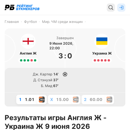
Главная
Футбол
Мир. ЧМ среди женщин
Завершен
9 Июня 2026,
22:00
Англия Ж
Украина Ж
3
:
0
Дж. Картер
14’
Д. Стэнуэй
37’
Б. Мид
67’
1
1.01
X
15.00
2
60.00
Результаты игры Англия Ж -
Украина Ж 9 июня 2026