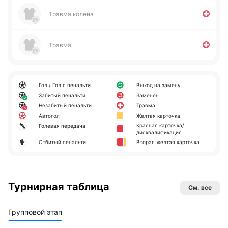
Травма колена
Травма
Гол / Гол с пенальти
Выход на замену
Забитый пенальти
Заменен
Незабитый пенальти
Травма
Автогол
Желтая карточка
Красная карточка/
Голевая передача
дисквалификация
Отбитый пенальти
Вторая желтая карточка
Турнирная таблица
См. все
Групповой этап