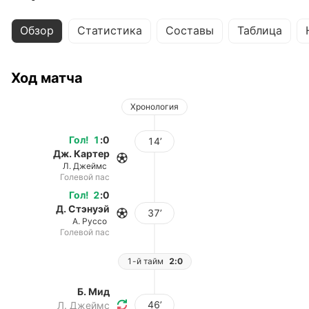
Обзор
Статистика
Составы
Таблица
Ход матча
Хронология
Гол
!
1
:
0
14’
Дж. Картер
Л. Джеймс
Голевой пас
Гол
!
2
:
0
Д. Стэнуэй
37’
А. Руссо
Голевой пас
1-й тайм
2:0
Б. Мид
46’
Л. Джеймс