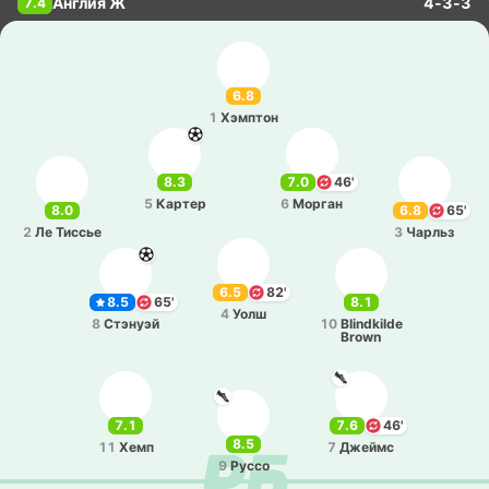
Англия Ж
4-3-3
7.4
6.8
1
Хэ­мптон
8.3
7.0
46'
5
Картер
6
Морган
8.0
6.8
65'
2
Ле Тиссье
3
Чарльз
6.5
82'
8.5
65'
8.1
4
Уолш
8
Стэ­нуэй
10
Blindkilde
Brown
7.1
7.6
46'
8.5
11
Хемп
7
Джеймс
9
Руссо