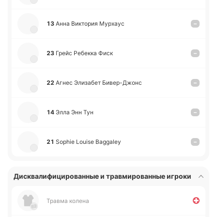
13
Анна Ви­кто­рия Му­рхаус
–
23
Грейс Ре­бе­кка Фиск
–
22
Агнес Эли­за­бет Би­ве­р-Джонс
–
14
Элла Энн Тун
–
21
Sophie Louise Baggaley
–
Дисквалифицированные и травмированные игроки
Травма колена