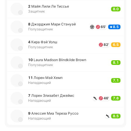
2
Майя Лили Ле Тиссье
8.0
Защитник
8
Джо­рджия Мари Стэ­нуэй
65'
8.5
Полузащитник
4
Кира Фэй Уолш
82'
6.5
Полузащитник
10
Laura Madison Blindkilde Brown
8.1
Полузащитник
11
Лорен Мэй Хемп
7.1
Нападающий
7
Лорен Эли­за­бет Джеймс
46'
7.6
Нападающий
9
Але­ссия Миа Тереза Руссо
8.5
Нападающий