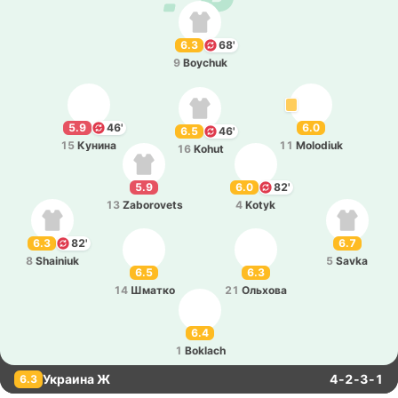
6.3
68'
9
Boychuk
5.9
46'
6.0
6.5
46'
15
Кунина
11
Molodiuk
16
Kohut
5.9
6.0
82'
13
Zaborovets
4
Kotyk
6.3
82'
6.7
8
Shainiuk
5
Savka
6.5
6.3
14
Шматко
21
Ольхо­ва
6.4
1
Boklach
Украина Ж
4-2-3-1
6.3