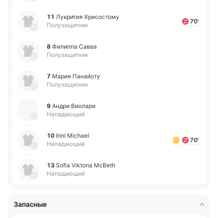
11
Лу­кри­тия Хри­со­сто­му
70'
Полузащитник
8
Фи­ли­ппа Савва
Полузащитник
7
Мария Па­найо­ту
Полузащитник
9
Андри Вио­ла­ри
Нападающий
10
Irini Michael
70'
Нападающий
13
Sofia Viktoria McBeth
Нападающий
Запасные