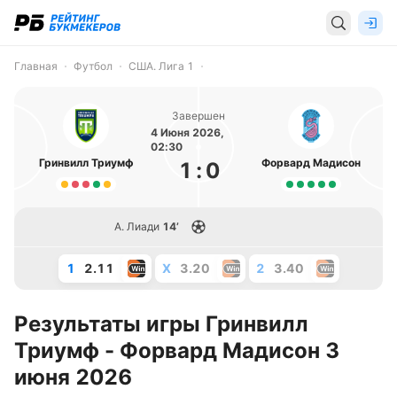
Главная
Футбол
США. Лига 1
Завершен
4 Июня 2026,
02:30
Гринвилл Триумф
Форвард Мадисон
1
:
0
А. Лиади
14’
1
2.11
X
3.20
2
3.40
Результаты игры Гринвилл
Триумф - Форвард Мадисон 3
июня 2026