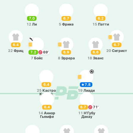
7.0
6.7
6.2
12
Ли
5
Фрике
15
Патти
6.4
6.7
22
Фриц
20
Си­грист
7.2
69'
6.9
6.6
7
Бойс
8
Эррера
18
Эванс
6.4
7.8
25
Кастро
19
Лиади
Кортес
6.4
6.7
71'
14
Аннор
11
Н'Губу
Гьямфи
Дакау