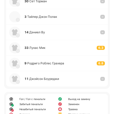
30
Сет Торман
–
3
Тайлер Джон Полак
–
14
Дэниел Ву
–
33
Лукас Мик
6.3
9
Ро­дри­го Роблес Гра­хе­ра
6.8
11
Джэй­сон Боу­ре­джи
–
Гол / Гол с пенальти
Выход на замену
Забитый пенальти
Заменен
Незабитый пенальти
Травма