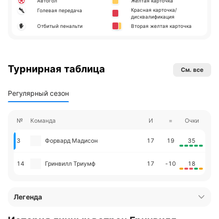
Автогол
Желтая карточка
Красная карточка/
Голевая передача
дисквалификация
Отбитый пенальти
Вторая желтая карточка
Турнирная таблица
См. все
Регулярный сезон
№
Команда
И
=
Очки
3
Форвард Мадисон
17
19
35
14
Гринвилл Триумф
17
-10
18
Легенда