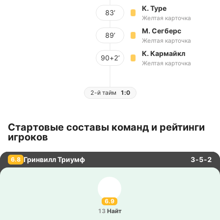
К. Туре
83’
Желтая карточка
М. Сегберс
89’
Желтая карточка
К. Кармайкл
90+2’
Желтая карточка
2-й тайм
1:0
Стартовые составы команд и рейтинги
игроков
Гринвилл Триумф
3-5-2
6.8
6.9
13
Найт