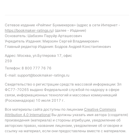
Прогноз и рекомендации по ставкам
Исходя из текущей формы и статистики личных
встреч, можно ожидать, что «Форвард Мадисон»
Сетевое издание «Рейтинг Букмекеров» (адрес в сети Интернет -
https://bookmaker-ratings.ru
) (далее - Издание)
сохранит преимущество и не проиграет в этом
Основатель: Шабазян Паруйр Арташесович
матче. С учетом умеренного количества желтых
Учредитель Издания: Мирзоян Сергей Владимирович
карточек и фолов, интересной ставкой может
Главный редактор Издания: Бодров Андрей Константинович
стать тотал меньше 6.5 желтых карточек за игру.
Адрес: Москва, ул.Бутлерова 17, офис
Также стоит обратить внимание на количество
259
аутов и офсайдов, которые традиционно остаются
Телефон:
8 800 777 76 76
на низком уровне у «Форвард Мадисон» в первом
E-mail:
support@bookmaker-ratings.ru
тайме. Такой подход позволит сделать ставку с
Свидетельство о регистрации средств массовой информации: Эл
хорошим потенциалом на спокойное и
ФС77-70265 выдано Федеральной службой по надзору в сфере
связи, информационных технологий и массовых коммуникаций
тактическое противостояние.
(Роскомнадзора) 10 июля 2017 г.
Обновлено:
Все материалы сайта доступны по лицензии
Creative Commons
Attribution 4.0 International
Вы должны указать имя автора (создателя)
произведения (материала) и стороны атрибуции, уведомление об
авторских правах, название лицензии, уведомление об оговорке и
Автор
ссылку на материал, если они предоставлены вместе с материалом.