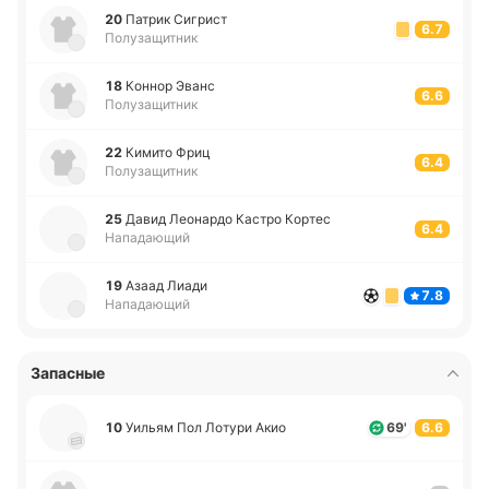
20
Патрик Си­грист
6.7
Полузащитник
18
Коннор Эванс
6.6
Полузащитник
22
Кимито Фриц
6.4
Полузащитник
25
Давид Лео­на­рдо Кастро Кортес
6.4
Нападающий
19
Азаад Лиади
7.8
Нападающий
Запасные
10
Уильям Пол Лотури Акио
69'
6.6