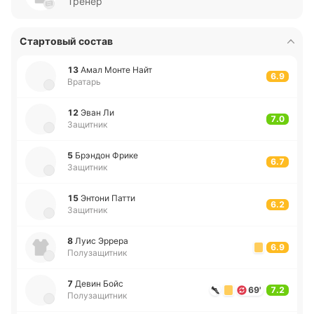
Тренер
Стартовый состав
13
Амал Монте Найт
6.9
Вратарь
12
Эван Ли
7.0
Защитник
5
Брэ­ндон Фрике
6.7
Защитник
15
Энтони Патти
6.2
Защитник
8
Луис Эррера
6.9
Полузащитник
7
Девин Бойс
69'
7.2
Полузащитник