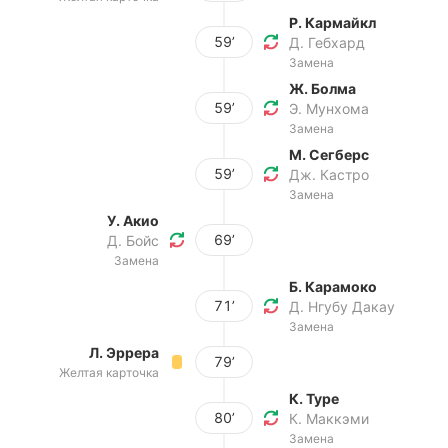
Р. Кармайкл
59’
Д. Гебхард
Замена
Ж. Болма
59’
Э. Мунхома
Замена
М. Сегберс
59’
Дж. Кастро
Замена
У. Акио
69’
Д. Бойс
Замена
Б. Карамоко
71’
Д. Нгубу Дакау
Замена
Л. Эррера
79’
Желтая карточка
К. Туре
80’
К. Маккэми
Замена