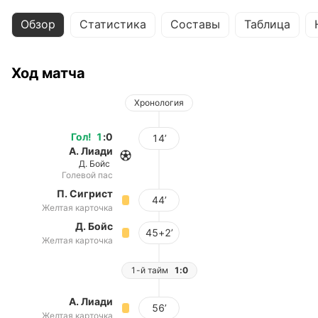
Обзор
Статистика
Составы
Таблица
Ход матча
Хронология
Гол
!
1
:
0
14’
А. Лиади
Д. Бойс
Голевой пас
П. Сигрист
44’
Желтая карточка
Д. Бойс
45+2’
Желтая карточка
1-й тайм
1:0
А. Лиади
56’
Желтая карточка