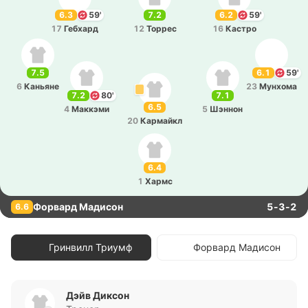
6.3
59'
7.2
6.2
59'
17
Ге­бхард
12
Торрес
16
Кастро
7.5
6.1
59'
6
Ка­нья­не
23
Му­нхо­ма
7.2
80'
7.1
6.5
4
Ма­ккэ­ми
5
Шэннон
20
Ка­рмайкл
6.4
1
Хармс
Форвард Мадисон
5-3-2
6.6
Гринвилл Триумф
Форвард Мадисон
Дэйв Диксон