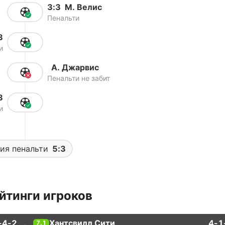
3:3
М. Велис
Пенальти
3
и
А. Джарвис
Пенальти не забит
3
и
ия пенальти
5:3
йтинги игроков
-4-2
Хантсвилл Сити
4-1
7.1