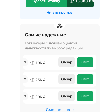
Сделать ставку
15 000 ₽
Читать прогноз
Самые надежные
Букмекеры с лучшей оценкой
надежности по выбору редакции
1
Обзор
Сайт
10К ₽
2
Обзор
Сайт
25К ₽
3
Обзор
Сайт
30К ₽
Смотреть все