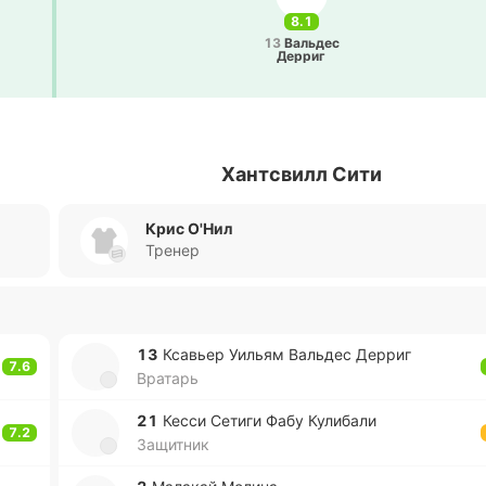
8.1
13
Ва­льдес
Дерриг
Хантсвилл Сити
Крис О'Нил
Тренер
13
Кса­вьер Уильям Ва­льдес Дерриг
7.6
Вратарь
21
Кесси Сетиги Фабу Ку­ли­ба­ли
7.2
Защитник