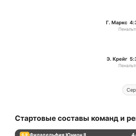
Г. Маркс
4:
Пенальт
Э. Крейг
5:
Пенальт
Сер
Стартовые составы команд и ре
Филадельфия Юнион II
4
6.9