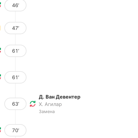
46’
47’
61’
61’
Д. Ван Девентер
63’
Х. Агилар
Замена
70’