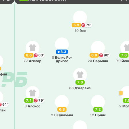
6.9
79'
10
Экк
8.3
6.6
63'
6.9
90'
7.0
8
Велис Ро­
77
Агилар
дри­гес
24
Па­рья­но
70
Йо­ш
ффин
7.0
88
Джа­рвис
7.1
79'
7.
61'
3
Алонсо
2
Мол
6.8
7.2
лан
21
Ку­ли­ба­ли
12
Принс