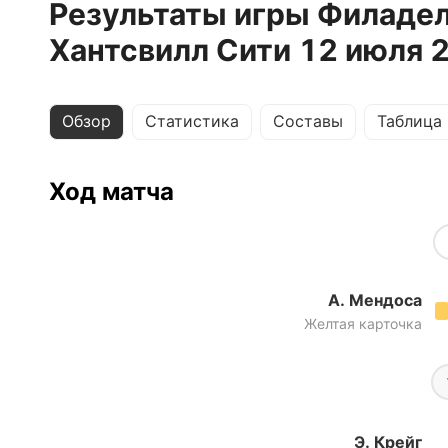
Результаты игры Филадел
Хантсвилл Сити 12 июля 
Обзор
Статистика
Составы
Таблица
Ход матча
А. Мендоса
Желтая карточка
Э. Крейг