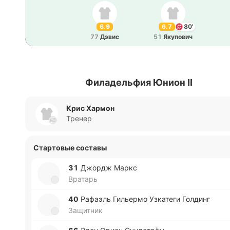
6.9
6.7
80'
77
Дэвис
51
Яку­по­вич
Филадельфия Юнион II
Крис Хармон
Тренер
Стартовые составы
31
Джордж Маркс
Вратарь
40
Ра­фаэль Ги­лье­рмо Узка­те­ги Го­лдинг
Защитник