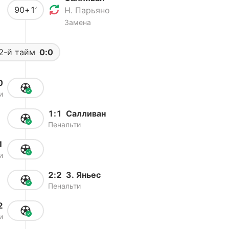
90+1’
Н. Парьяно
Замена
2-й тайм
0:0
0
и
1:1
Салливан
Пенальти
1
и
2:2
З. Яньес
Пенальти
2
и