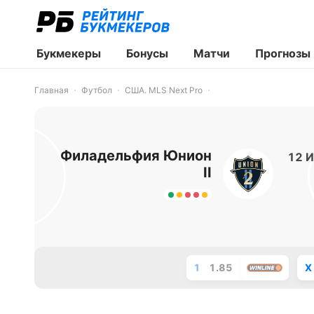
Букмекеры
Бонусы
Матчи
Прогнозы
Главная
Футбол
США. MLS Next Pro
Филадельфия Юнион
12 И
II
1
1.85
X