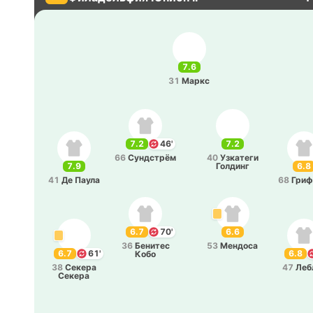
7.6
31
Маркс
7.2
46'
7.2
66
Су­ндстрём
40
Узка­те­ги
7.9
6.8
Го­лдинг
41
Де Паула
68
Гри­
6.7
70'
6.6
36
Бе­ни­тес
53
Ме­ндо­са
6.7
61'
6.8
Кобо
38
Секера
47
Леб
Секера