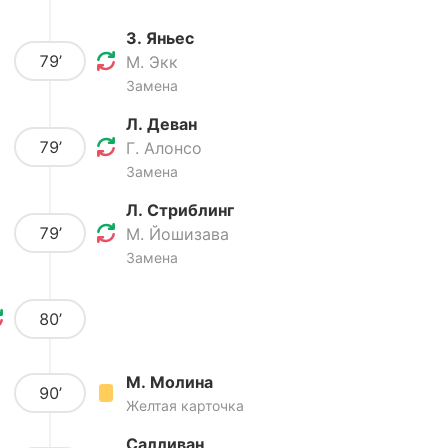
З. Яньес
79’
М. Экк
Замена
Л. Деван
79’
Г. Алонсо
Замена
Л. Стриблинг
79’
М. Йошизава
Замена
80’
М. Молина
90’
Желтая карточка
Салливан