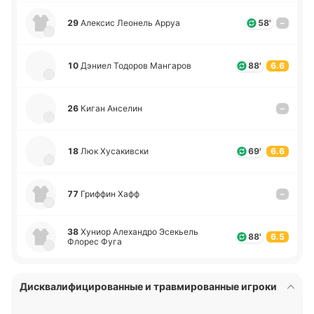
29
Але­ксис Лео­нель Арруа
58'
–
10
Дэниел То­до­ров Ма­нга­ров
88'
6.6
26
Киган Ансе­лин
–
18
Люк Ху­са­ки­вски
69'
6.6
77
Гри­ффин Хафф
–
38
Хуниор Але­ха­ндро Эсе­кьель
88'
6.5
Флорес Фуга
Дисквалифицированные и травмированные игроки