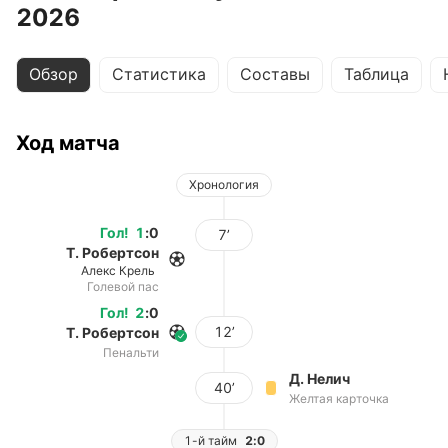
2026
Обзор
Статистика
Составы
Таблица
Ход матча
Хронология
Гол
!
1
:
0
7’
Т. Робертсон
Алекс Крель
Голевой пас
Гол
!
2
:
0
12’
Т. Робертсон
Пенальти
Д. Нелич
40’
Желтая карточка
1-й тайм
2:0