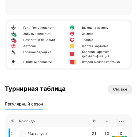
Гол / Гол с пенальти
Выход на замену
Забитый пенальти
Заменен
Незабитый пенальти
Травма
Автогол
Желтая карточка
Красная карточка/
Голевая передача
дисквалификация
Отбитый пенальти
Вторая желтая карточка
Турнирная таблица
См. все
Регулярный сезон
№
Команда
И
=
Очки
2
Чаттануга
21
10
40