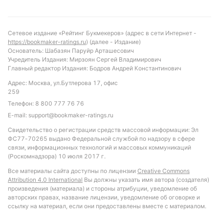
атакующий потенциал обеих сторон. Также
интересным вариантом может стать ставка на то,
что обе команды забьют, учитывая высокую
Сетевое издание «Рейтинг Букмекеров» (адрес в сети Интернет -
вероятность такого исхода в 63% матчей турнира.
https://bookmaker-ratings.ru
) (далее - Издание)
Основатель: Шабазян Паруйр Арташесович
Обновлено:
Учредитель Издания: Мирзоян Сергей Владимирович
Главный редактор Издания: Бодров Андрей Константинович
Адрес: Москва, ул.Бутлерова 17, офис
Автор
259
Телефон:
8 800 777 76 76
Михаил Кузнецов
E-mail:
support@bookmaker-ratings.ru
Свидетельство о регистрации средств массовой информации: Эл
Подписаться
ФС77-70265 выдано Федеральной службой по надзору в сфере
связи, информационных технологий и массовых коммуникаций
(Роскомнадзора) 10 июля 2017 г.
Все материалы сайта доступны по лицензии
Creative Commons
Attribution 4.0 International
Вы должны указать имя автора (создателя)
произведения (материала) и стороны атрибуции, уведомление об
авторских правах, название лицензии, уведомление об оговорке и
ссылку на материал, если они предоставлены вместе с материалом.