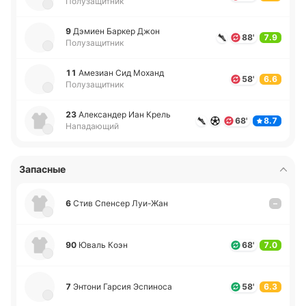
Полузащитник
9
Дэмиен Баркер Джон
88'
7.9
Полузащитник
11
Аме­зиан Сид Моханд
58'
6.6
Полузащитник
23
Але­кса­ндер Иан Крель
68'
8.7
Нападающий
Запасные
6
Стив Спе­нсер Луи­-Жан
–
90
Юваль Коэн
68'
7.0
7
Энтони Гарсия Эспи­но­са
58'
6.3