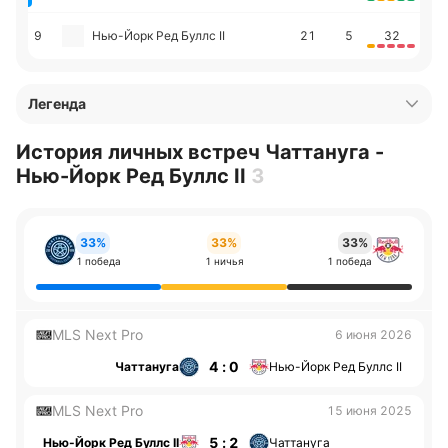
9
Нью-Йорк Ред Буллс II
21
5
32
Легенда
История личных встреч Чаттануга -
Нью-Йорк Ред Буллс II
3
33%
33%
33%
1 победа
1 ничья
1 победа
MLS Next Pro
6 июня 2026
4 : 0
Чаттануга
Нью-Йорк Ред Буллс II
MLS Next Pro
15 июня 2025
5 : 2
Нью-Йорк Ред Буллс II
Чаттануга