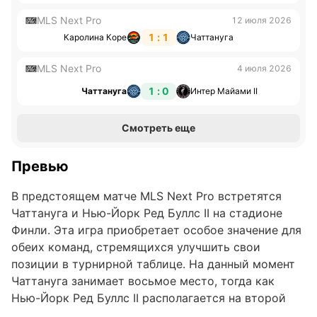
MLS Next Pro
12 июля 2026
1 : 1
Каролина Коре
Чаттануга
MLS Next Pro
4 июля 2026
1 : 0
Чаттануга
Интер Майами II
Смотреть еще
Превью
В предстоящем матче MLS Next Pro встретятся
Чаттануга и Нью-Йорк Ред Буллс II на стадионе
Финли. Эта игра приобретает особое значение для
обеих команд, стремящихся улучшить свои
позиции в турнирной таблице. На данный момент
Чаттануга занимает восьмое место, тогда как
Нью-Йорк Ред Буллс II располагается на второй
строчке, что подчеркивает важность