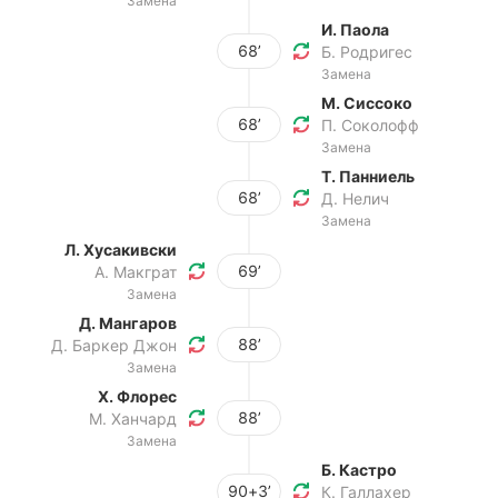
Замена
И. Паола
68’
Б. Родригес
Замена
М. Сиссоко
68’
П. Соколофф
Замена
Т. Панниель
68’
Д. Нелич
Замена
Л. Хусакивски
69’
А. Макграт
Замена
Д. Мангаров
88’
Д. Баркер Джон
Замена
Х. Флорес
88’
М. Ханчард
Замена
Б. Кастро
90+3’
К. Галлахер