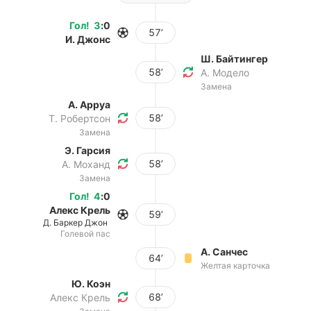
Гол
!
3
:
0
57’
И. Джонс
Ш. Байтингер
58’
А. Модело
Замена
А. Арруа
58’
Т. Робертсон
Замена
Э. Гарсия
58’
А. Моханд
Замена
Гол
!
4
:
0
Алекс Крель
59’
Д. Баркер Джон
Голевой пас
А. Санчес
64’
Желтая карточка
Ю. Коэн
68’
Алекс Крель