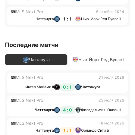
MLS Next Pro
6 октября 2024
1 : 1
Чаттануга
Нью-Йорк Ред Буллс II
Последние матчи
Чаттануга
Нью-Йорк Ред Буллс II
MLS Next Pro
31 июля 2026
0 : 1
Интер Майами II
Чаттануга
MLS Next Pro
25 июля 2026
4 : 0
Чаттануга
Филадельфия Юнион II
MLS Next Pro
18 июля 2026
1 : 1
Чаттануга
Орландо Сити Б