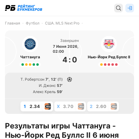
Главная
Футбол
США. MLS Next Pro
Завершен
7 Июня 2026,
02:00
Чаттануга
Нью-Йорк Ред Буллс II
4
:
0
Т. Робертсон
7’
,
12’
(П)
И. Джонс
57’
Алекс Крель
59’
1
2.34
X
3.70
2
2.60
Результаты игры Чаттануга -
Нью-Йорк Ред Буллс II 6 июня