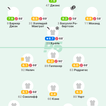
7.6
47
Джонс
2
7.9
88'
6.5
69'
8.2
58'
6.6
58'
9
Баркер
33
Хо­лли­дей
3
Бо­суэлл Ро­
11
Моханд
Джон
Ма­кграт
бе­ртсон
8.7
68'
23
Крель
6.2
90'
6.1
68'
6.0
68'
89
Га­лла­хер
92
Нелич
83
Ро­дри­гес
6.1
68'
6.3
6.4
62
Со­ко­лофф
80
Уорт
60
Коне