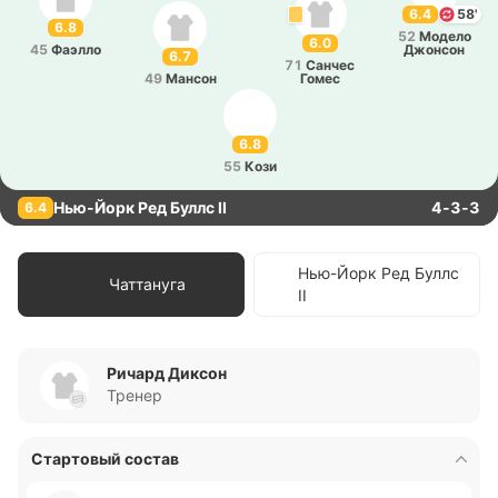
6.4
58'
6.8
52
Модело
6.0
45
Фаэлло
Джо­нсон
6.7
71
Санчес
49
Мансон
Гомес
6.8
55
Кози
Нью-Йорк Ред Буллс II
4-3-3
6.4
Нью-Йорк Ред Буллс
Чаттануга
II
Ричард Диксон
Тренер
Стартовый состав