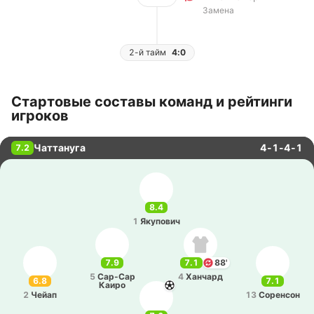
Замена
2-й тайм
4:0
Стартовые составы команд и рейтинги
игроков
Чаттануга
4-1-4-1
7.2
8.4
1
Яку­по­вич
7.9
7.1
88'
5
Са­р-Сар
4
Ха­нчард
6.8
7.1
Каиро
2
Чейап
13
Со­ре­нсон