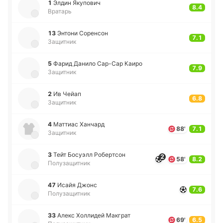
1
Элдин Яку­по­вич
8.4
Вратарь
13
Энтони Со­ре­нсон
7.1
Защитник
5
Фарид Данило Са­р-Сар Каиро
7.9
Защитник
2
Ив Чейап
6.8
Защитник
4
Ма­ттиас Ха­нчард
88'
7.1
Защитник
3
Тейт Бо­суэлл Ро­бе­ртсон
2
58'
8.2
Полузащитник
47
Исайя Джонс
7.6
Полузащитник
33
Алекс Хо­лли­дей Ма­кграт
69'
6.5