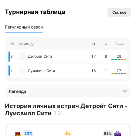
Турнирная таблица
См. все
Регулярный сезон
№
Команда
И
=
Очки
3
Детройт Сити
17
8
28
4
Луисвилл Сити
18
1
27
Легенда
История личных встреч Детройт Сити -
Луисвилл Сити
12
33%
8%
58%