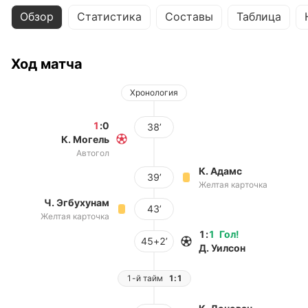
Обзор
Статистика
Составы
Таблица
Ход матча
Хронология
1
:
0
38’
К. Могель
Автогол
К. Адамс
39’
Желтая карточка
Ч. Эгбухунам
43’
Желтая карточка
1
:
1
Гол
!
45+2’
Д. Уилсон
1-й тайм
1:1