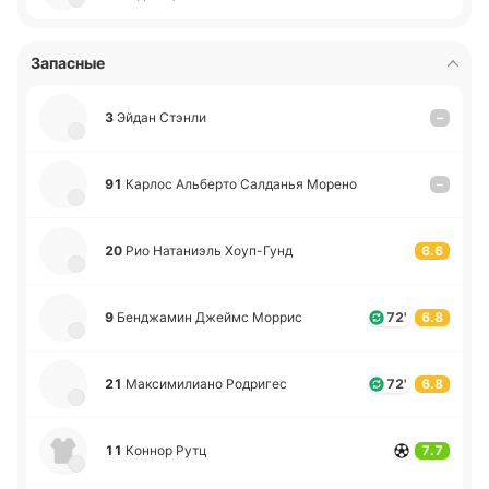
Запасные
3
Эйдан Стэнли
–
91
Карлос Альбе­рто Са­лда­нья Морено
–
20
Рио На­та­ниэль Хоу­п-Гунд
6.6
9
Бе­нджа­мин Джеймс Моррис
72'
6.8
21
Ма­кси­ми­лиа­но Ро­дри­гес
72'
6.8
11
Коннор Рутц
7.7