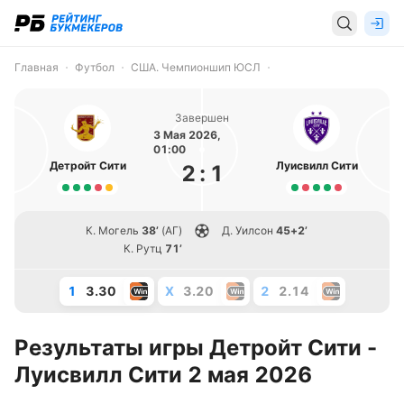
Главная
Футбол
США. Чемпионшип ЮСЛ
Завершен
3 Мая 2026,
01:00
Детройт Сити
Луисвилл Сити
2
:
1
К. Могель
38’
(АГ)
Д. Уилсон
45+2’
К. Рутц
71’
1
3.30
X
3.20
2
2.14
Результаты игры Детройт Сити -
Луисвилл Сити 2 мая 2026