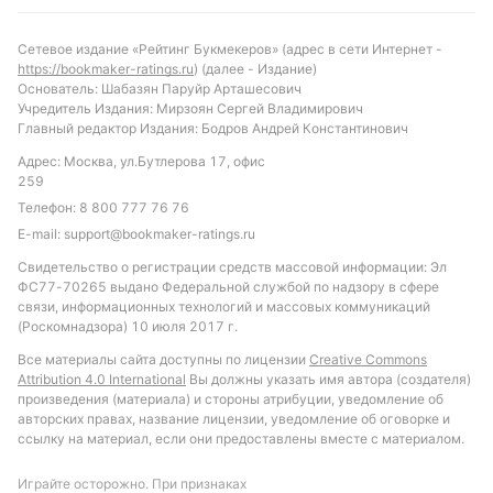
игры. Вероятен результат с небольшим
количеством желтых карточек и умеренным
Сетевое издание «Рейтинг Букмекеров» (адрес в сети Интернет -
количеством голов, учитывая тенденции к низкой
https://bookmaker-ratings.ru
) (далее - Издание)
результативности по индивидуальным тоталам.
Основатель: Шабазян Паруйр Арташесович
Учредитель Издания: Мирзоян Сергей Владимирович
Интересной ставкой может стать «тотал желтых
Главный редактор Издания: Бодров Андрей Константинович
карточек меньше 5.5» или «индивидуальный тотал
Адрес: Москва, ул.Бутлерова 17, офис
Луисвилл Сити больше 10.5 ударов», что отражает
259
их доминирование по ударам в предыдущих
Телефон:
8 800 777 76 76
встречах. Матч обещает быть тактически
E-mail:
support@bookmaker-ratings.ru
выверенным и сосредоточенным на контроле игры.
Свидетельство о регистрации средств массовой информации: Эл
Обновлено:
ФС77-70265 выдано Федеральной службой по надзору в сфере
связи, информационных технологий и массовых коммуникаций
(Роскомнадзора) 10 июля 2017 г.
Автор
Все материалы сайта доступны по лицензии
Creative Commons
Attribution 4.0 International
Вы должны указать имя автора (создателя)
Питер Бьёрн
произведения (материала) и стороны атрибуции, уведомление об
авторских правах, название лицензии, уведомление об оговорке и
ссылку на материал, если они предоставлены вместе с материалом.
Подписаться
Играйте осторожно. При признаках