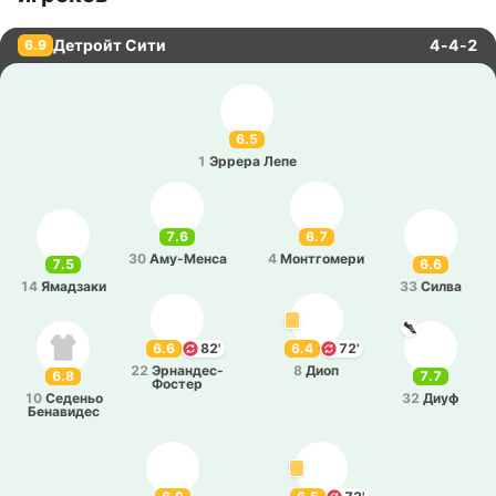
Детройт Сити
4-4-2
6.9
6.5
1
Эррера Лепе
7.6
6.7
30
Аму­-Ме­нса
4
Мо­нтго­ме­ри
7.5
6.6
14
Яма­дза­ки
33
Силва
6.6
82'
6.4
72'
22
Эрна­нде­с-
8
Диоп
6.8
7.7
Фо­стер
10
Се­де­ньо
32
Диуф
Бе­на­ви­дес