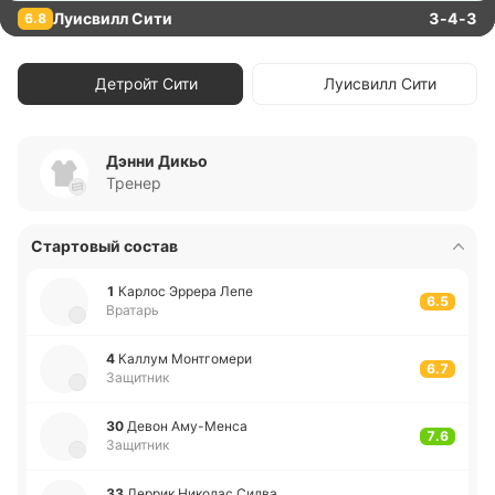
Луисвилл Сити
3-4-3
6.8
Детройт Сити
Луисвилл Сити
Дэнни Дикьо
Тренер
Стартовый состав
1
Карлос Эррера Лепе
6.5
Вратарь
4
Каллум Мо­нтго­ме­ри
6.7
Защитник
30
Девон Аму­-Ме­нса
7.6
Защитник
33
Деррик Ни­ко­лас Силва