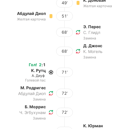
К. Донован
49’
Желтая карточка
Абдулай Диоп
51’
Желтая карточка
Э. Перес
68’
С. Глидл
Замена
Д. Джонс
68’
К. Могель
Замена
Гол
!
2
:
1
К. Рутц
71’
А. Диуф
Голевой пас
М. Родригес
72’
Абдулай Диоп
Замена
Б. Моррис
72’
Ч. Эгбухунам
Замена
К. Юрман