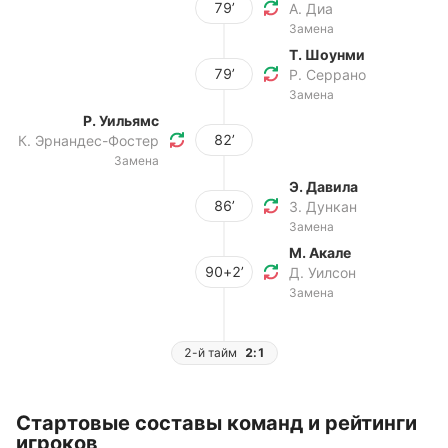
79’
А. Диа
Замена
Т. Шоунми
79’
Р. Серрано
Замена
Р. Уильямс
82’
К. Эрнандес-Фостер
Замена
Э. Давила
86’
З. Дункан
Замена
М. Акале
90+2’
Д. Уилсон
Замена
2-й тайм
2:1
Стартовые составы команд и рейтинги
игроков