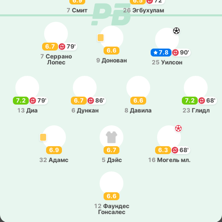
6.9
6.5
72'
7
Смит
26
Эгбу­ху­лам
6.7
79'
6.6
7.8
90'
7
Се­рра­но
9
До­но­ван
Лопес
25
Уилсон
7.2
79'
6.7
86'
6.6
7.2
68'
13
Диа
6
Дункан
8
Давила
23
Глидл
6.9
6.7
6.3
68'
32
Адамс
5
Дэйс
16
Могель мл.
6.6
12
Фау­ндес
Го­нса­лес