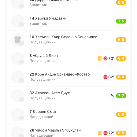
6.6
Защитник
14
Харуки Яма­дза­ки
7.5
Защитник
10
Хе­сьель Хаир Се­де­ньо Бе­на­ви­дес
6.8
Полузащитник
8
Абду­лай Диоп
72'
6.4
Полузащитник
22
Кобе Андре Эрна­нде­с-Фо­стер
82'
6.6
Полузащитник
32
Ала­ссан Атес Диуф
7.7
Полузащитник
7
Даррен Смит
6.9
Нападающий
26
Чисом Чарльз Эгбу­ху­лам
72'
6.5
Нападающий