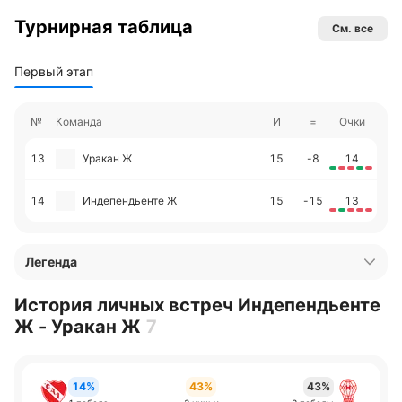
Турнирная таблица
См. все
Первый этап
№
Команда
И
=
Очки
13
Уракан Ж
15
-8
14
14
Индепендьенте Ж
15
-15
13
Легенда
История личных встреч Индепендьенте
Ж - Уракан Ж
7
14%
43%
43%