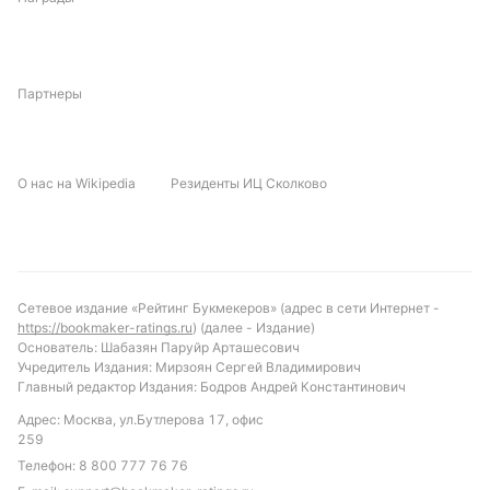
преимущество в психологическом плане и
стабильность в обороне. История личных встреч
говорит о том, что обе команды способны
Партнеры
забивать, но при этом не склонны к излишней
открытости. Тактическая дисциплина и умение
использовать моменты станут решающими.
Важную роль могут сыграть ключевые
О нас на Wikipedia
Резиденты ИЦ Сколково
исполнители, способные изменить ход матча в
отдельные моменты.
Прогноз и рекомендации по ставкам
Сетевое издание «Рейтинг Букмекеров» (адрес в сети Интернет -
С учетом текущей формы и статистики личных
https://bookmaker-ratings.ru
) (далее - Издание)
Основатель: Шабазян Паруйр Арташесович
встреч, можно ожидать, что матч будет
Учредитель Издания: Мирзоян Сергей Владимирович
достаточно равным, с ограниченным количеством
Главный редактор Издания: Бодров Андрей Константинович
голов. Вероятен исход без победителя или
Адрес: Москва, ул.Бутлерова 17, офис
минимальное преимущество одной из команд.
259
Интересной ставкой выглядит «тотал голов
Телефон:
8 800 777 76 76
меньше 3,5», а также ставки на то, что обе