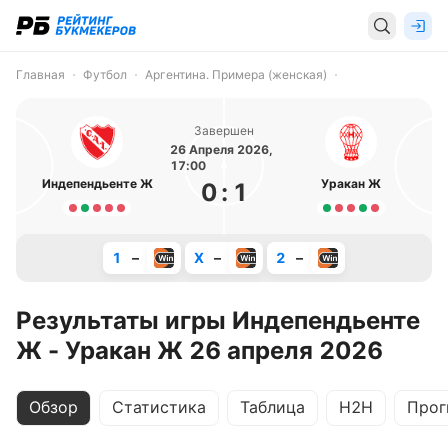
Главная
Футбол
Аргентина. Примера (женская)
Завершен
26 Апреля 2026,
17:00
Индепендьенте Ж
Уракан Ж
0
:
1
1
–
X
–
2
–
Результаты игры Индепендьенте
Ж - Уракан Ж 26 апреля 2026
Обзор
Статистика
Таблица
H2H
Прог