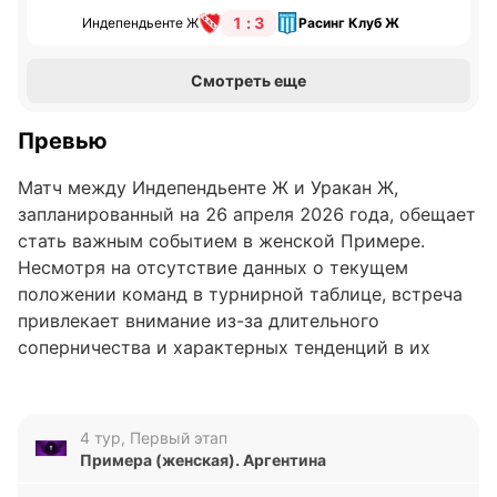
1 : 3
Индепендьенте Ж
Расинг Клуб Ж
Смотреть еще
Превью
Матч между Индепендьенте Ж и Уракан Ж,
запланированный на 26 апреля 2026 года, обещает
стать важным событием в женской Примере.
Несмотря на отсутствие данных о текущем
положении команд в турнирной таблице, встреча
привлекает внимание из-за длительного
соперничества и характерных тенденций в их
личных встречах. Обе команды стремятся
улучшить свои результаты и прервать негативные
серии в этом сезоне.
4 тур, Первый этап
Примера (женская). Аргентина
Анализ формы команд