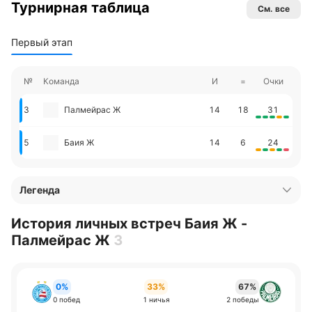
Турнирная таблица
См. все
Первый этап
№
Команда
И
=
Очки
3
Палмейрас Ж
14
18
31
5
Баия Ж
14
6
24
Легенда
История личных встреч Баия Ж -
Палмейрас Ж
3
0%
33%
67%
0 побед
1 ничья
2 победы