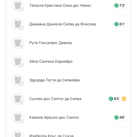
Та­тиэ­ли Кри­сти­на Сена дас Невес
73'
Да­миа­на Да­ниэ­ле Силва да Фо­нсе­ка
61'
Руте Го­нса­лвес Девеза
Айла Са­нта­на Ка­рней­ро
Эдуа­рда Тости да Си­лвей­ра
Суэлен дос Сантос да Силва
83'
Камила Араужо дос Сантос
46'
Иза­бе­лла Крус де Соуза