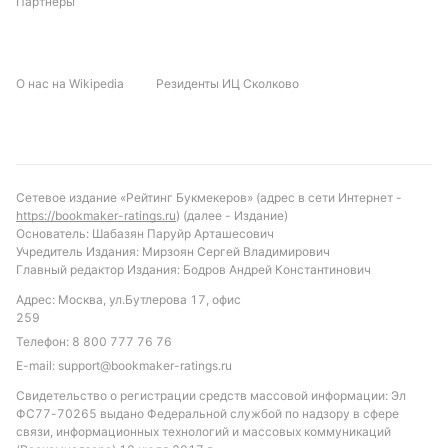
Партнеры
ошибки в обороне. Учитывая статистику, игра
может стать борьбой за инициативу с обеих
сторон.
О нас на Wikipedia
Резиденты ИЦ Сколково
Прогноз и рекомендации по ставкам
Ожидается матч с высокой вероятностью голов от
обеих команд. Прогноз на результат – ничья или
победа Палмейрас Ж с небольшим преимуществом
Сетевое издание «Рейтинг Букмекеров» (адрес в сети Интернет -
https://bookmaker-ratings.ru
) (далее - Издание)
в счёте. В качестве ставки разумно рассмотреть
Основатель: Шабазян Паруйр Арташесович
вариант "обе команды забьют", учитывая
Учредитель Издания: Мирзоян Сергей Владимирович
статистику турнира и текущую результативность
Главный редактор Издания: Бодров Андрей Константинович
соперников. Также стоит обратить внимание на
Адрес: Москва, ул.Бутлерова 17, офис
тотал больше 2.5, что соответствует тенденциям
259
последних матчей обеих команд. Такой подход
Телефон:
8 800 777 76 76
позволит получить максимальную выгоду от
E-mail:
support@bookmaker-ratings.ru
предложенного сценария игры.
Свидетельство о регистрации средств массовой информации: Эл
ФС77-70265 выдано Федеральной службой по надзору в сфере
Обновлено:
связи, информационных технологий и массовых коммуникаций