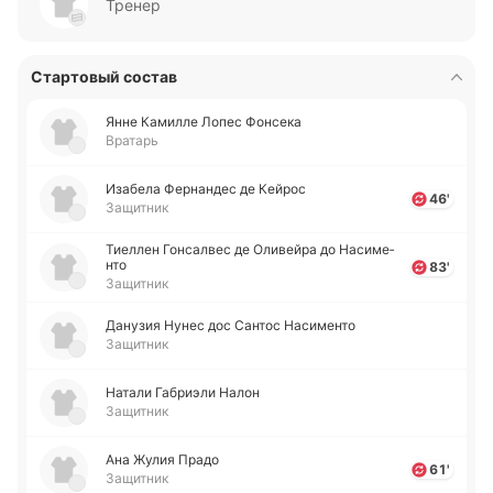
Тренер
Стартовый состав
Янне Ка­ми­лле Лопес Фо­нсе­ка
Вратарь
Иза­бе­ла Фе­рна­ндес де Кейрос
46'
Защитник
Тие­ллен Го­нса­лвес де Оли­вей­ра до На­си­ме­
нто
83'
Защитник
Да­ну­зия Нунес дос Сантос На­си­ме­нто
Защитник
Натали Га­бриэ­ли Налон
Защитник
Ана Жулия Прадо
61'
Защитник