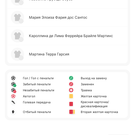
Мария Элоиза Фария дос Сантос
Ка­ро­лли­на де Лима Фе­ррей­ра Брайле Ма­ртинс
Ма­рти­на Терра Гарсия
Гол / Гол с пенальти
Выход на замену
Забитый пенальти
Заменен
Незабитый пенальти
Травма
Автогол
Желтая карточка
Красная карточка/
Голевая передача
дисквалификация
Отбитый пенальти
Вторая желтая карточка