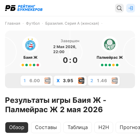
Главная
Футбол
Бразилия. Серия А (женская)
Завершен
2 Мая 2026,
22:00
Баия Ж
Палмейрас Ж
0
:
0
1
6.00
X
3.95
2
1.46
Результаты игры Баия Ж -
Палмейрас Ж 2 мая 2026
Обзор
Составы
Таблица
H2H
Прогно