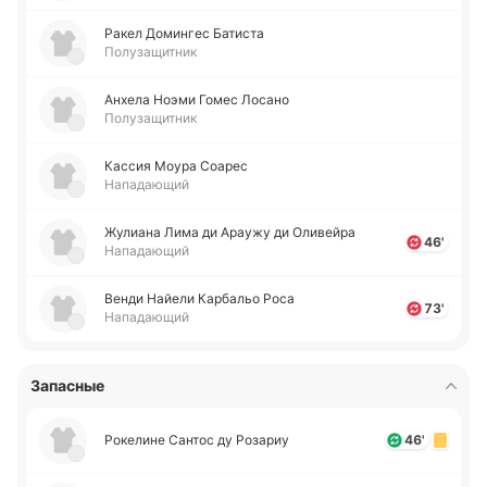
Ракел До­ми­нгес Ба­ти­ста
Полузащитник
Анхела Ноэми Гомес Лосано
Полузащитник
Кассия Моура Соарес
Нападающий
Жу­лиа­на Лима ди Араужу ди Оли­вей­ра
46'
Нападающий
Венди Найели Ка­рба­льо Роса
73'
Нападающий
Запасные
Ро­ке­ли­не Сантос ду Ро­за­риу
46'