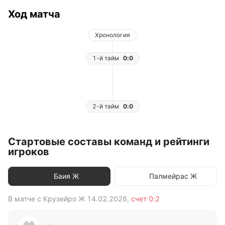
Ход матча
Хронология
1-й тайм
0:0
2-й тайм
0:0
Стартовые составы команд и рейтинги
игроков
Баия Ж
Палмейрас Ж
В матче с
Крузейро Ж
14.02.2026
,
счет
0:2
В 