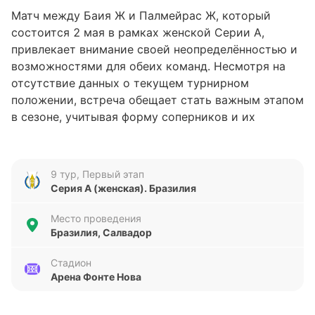
Матч между Баия Ж и Палмейрас Ж, который
состоится 2 мая в рамках женской Серии А,
привлекает внимание своей неопределённостью и
возможностями для обеих команд. Несмотря на
отсутствие данных о текущем турнирном
положении, встреча обещает стать важным этапом
в сезоне, учитывая форму соперников и их
стремление улучшить позиции в таблице. Этот
поединок может стать своеобразным испытанием
для обеих команд, желающих продемонстрировать
9 тур, Первый этап
свои возможности.
Серия А (женская). Бразилия
Анализ формы команд
Место проведения
Бразилия, Салвадор
Баия Ж подошла к этому матчу с
разнонаправленной серией результатов: три
Стадион
Арена Фонте Нова
победы подряд сменились двумя поражениями. За
последние пять игр команда забила девять голов,
но при этом пропустила восемь, что говорит о