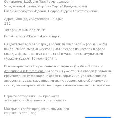
Основатель: Шабазян Паруйр Арташесович
Обновлено:
Учредитель Издания: Мирзоян Сергей Владимирович
Главный редактор Издания: Бодров Андрей Константинович
Автор
Адрес: Москва, ул.Бутлерова 17, офис
259
Дмитрий Разумец
Телефон:
8 800 777 76 76
E-mail:
support@bookmaker-ratings.ru
Подписаться
Свидетельство о регистрации средств массовой информации: Эл
ФС77-70265 выдано Федеральной службой по надзору в сфере
связи, информационных технологий и массовых коммуникаций
(Роскомнадзора) 10 июля 2017 г.
Все материалы сайта доступны по лицензии
Creative Commons
Attribution 4.0 International
Вы должны указать имя автора (создателя)
произведения (материала) и стороны атрибуции, уведомление об
авторских правах, название лицензии, уведомление об оговорке и
ссылку на материал, если они предоставлены вместе с материалом.
Играйте осторожно. При признаках
зависимости обратитесь к специалисту
Материалы сайта предназначены для лиц
старше 18 лет (18+)