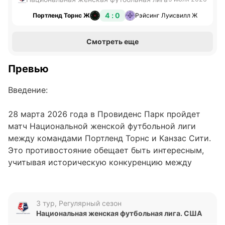
4 : 0
Портленд Торнс Ж
Рэйсинг Луисвилл Ж
Смотреть еще
Превью
Введение:
28 марта 2026 года в Провиденс Парк пройдет
матч Национальной женской футбольной лиги
между командами Портленд Торнс и Канзас Сити.
Это противостояние обещает быть интересным,
учитывая историческую конкуренцию между
командами. Обе команды стремятся улучшить
свои позиции в турнире, и победа в этом матче
может стать важным шагом к достижению их
3 тур, Регулярный сезон
целей.
Национальная женская футбольная лига. США