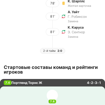
К. Шарплс
78’
Желтая карточка
А. Уайт
81’
Г. Робинсон
Замена
К. Каруса
81’
Э. Сентнор
Замена
2-й тайм
2:0
Стартовые составы команд и рейтинги
игроков
Портленд Торнс Ж
4-2-3-1
7.4
7.6