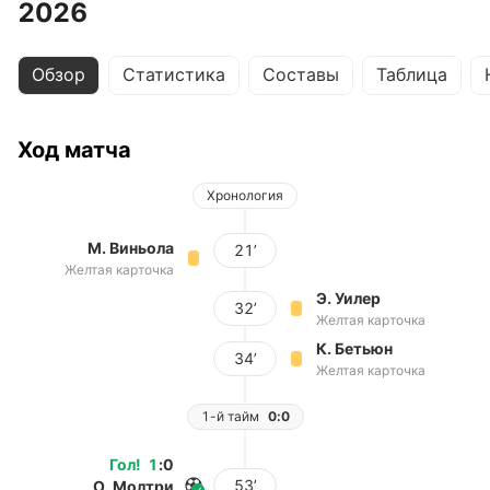
2026
Обзор
Статистика
Составы
Таблица
Ход матча
Хронология
М. Виньола
21’
Желтая карточка
Э. Уилер
32’
Желтая карточка
К. Бетьюн
34’
Желтая карточка
1-й тайм
0:0
Гол
!
1
:
0
53’
О. Молтри