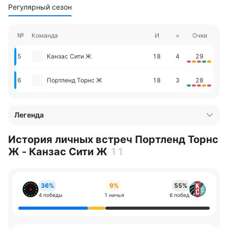
Регулярный сезон
№
Команда
И
=
Очки
5
Канзас Сити Ж
18
4
29
6
Портленд Торнс Ж
18
3
28
Легенда
История личных встреч Портленд Торнс
Ж - Канзас Сити Ж
11
36%
9%
55%
4 победы
1 ничья
6 побед