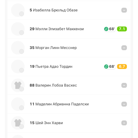
5
Иза­бе­лла Брюльд Обазе
–
29
Мэлли Эли­за­бет Ма­кке­нзи
68'
7.1
35
Морган Линн Ме­сснер
–
19
Пьетра Адао Тордин
68'
6.7
88
Ва­ле­рин Лобоа Васкес
–
11
Ма­де­лин Абриа­нна Па­де­лски
–
15
Шей Энн Харви
–