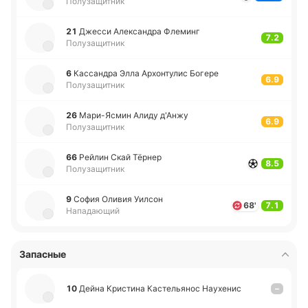
Полузащитник
21
Джесси Але­кса­ндра Фле­минг
7.2
Полузащитник
6
Ка­сса­ндра Элла Архо­нту­лис Богере
6.9
Полузащитник
26
Ма­ри­-Я­смин Алиду д'Анжу
6.9
Полузащитник
66
Рейлин Скай Тёрнер
8.5
Полузащитник
9
София Оливия Уилсон
68'
7.1
Нападающий
Запасные
10
Дейна Кри­сти­на Ка­сте­лья­нос Нау­хе­нис
–