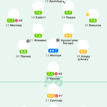
18
Арнольд
7.2
7.7
16
Хайатт
24
Перри
7.1
68'
7.3
23
Мюллер
25
Ви­ньо­ла
7.2
6.9
21
Фле­минг
6
Архо­нту­лис
Богере
8.7
8.5
6.9
13
Молтри
66
Тёрнер
26
Алиду
д'Анжу
7.1
68'
9
Уилсон
6.8
81'
21
Се­нтнор