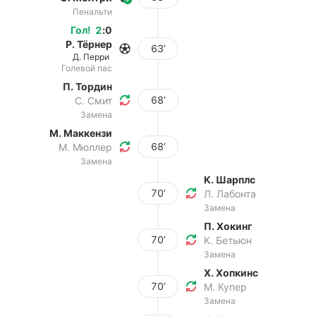
Пенальти
Гол
!
2
:
0
Р. Тёрнер
63’
Д. Перри
Голевой пас
П. Тордин
68’
С. Смит
Замена
М. Маккензи
68’
М. Мюллер
Замена
К. Шарплс
70’
Л. Лабонта
Замена
П. Хокинг
70’
К. Бетьюн
Замена
Х. Хопкинс
70’
М. Купер
Замена