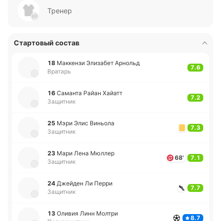
Тренер
Стартовый состав
18
Ма­кке­нзи Эли­за­бет Арнольд
7.6
Вратарь
16
Са­ма­нта Райан Хайатт
7.2
Защитник
25
Мэри Элис Ви­ньо­ла
7.3
Защитник
23
Мари Лена Мюллер
68'
7.1
Защитник
24
Джей­ден Ли Перри
7.7
Защитник
13
Оливия Линн Молтри
8.7