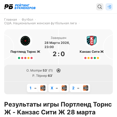
Главная
Футбол
США. Национальная женская футбольная лига
Завершен
28 Марта 2026,
23:00
Портленд Торнс Ж
Канзас Сити Ж
2
:
0
О. Молтри
53’
(П)
Р. Тёрнер
63’
1
–
X
–
2
–
Результаты игры Портленд Торнс
Ж - Канзас Сити Ж 28 марта