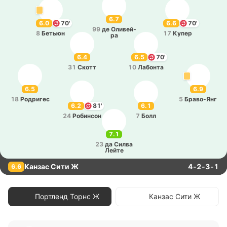
6.7
6.0
70'
6.6
70'
99
де Оли­вей­
8
Бетьюн
17
Купер
ра
6.4
6.5
70'
31
Скотт
10
Ла­бо­нта
6.5
6.9
18
Ро­дри­гес
5
Бра­во­-Янг
6.2
81'
6.1
24
Ро­би­нсон
7
Болл
7.1
23
да Силва
Лейте
Канзас Сити Ж
4-2-3-1
6.6
Портленд Торнс Ж
Канзас Сити Ж