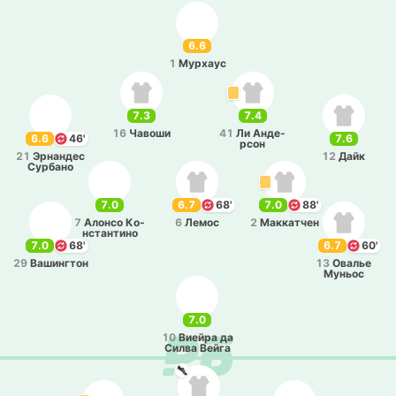
6.6
1
Му­рхаус
7.3
7.4
16
Чавоши
41
Ли Анде­
6.6
46'
7.6
рсон
21
Эрна­ндес
12
Дайк
Су­рба­но
7.0
6.7
68'
7.0
88'
7
Алонсо Ко­
6
Лемос
2
Ма­кка­тчен
нста­нти­но
7.0
68'
6.7
60'
29
Ва­ши­нгтон
13
Овалье
Муньос
7.0
10
Виейра да
Силва Вейга