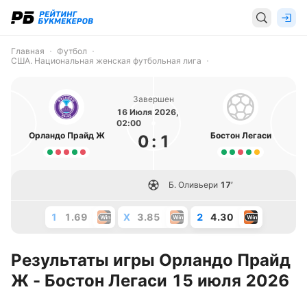
Главная
Футбол
США. Национальная женская футбольная лига
Завершен
16 Июля 2026,
02:00
Орландо Прайд Ж
Бостон Легаси
0
:
1
Б. Оливьери
17’
1
1.69
X
3.85
2
4.30
Результаты игры Орландо Прайд
Ж - Бостон Легаси 15 июля 2026