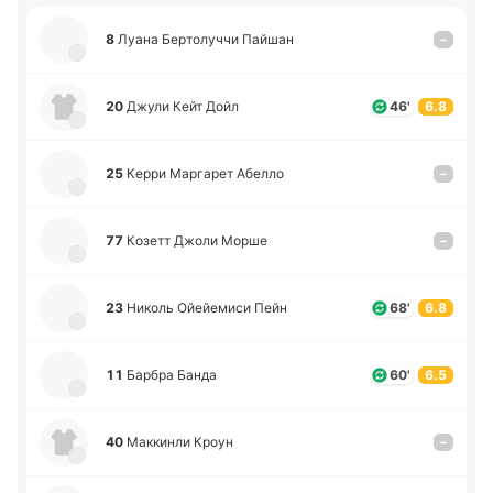
8
Луана Бе­рто­лу­ччи Пайшан
–
20
Джули Кейт Дойл
46'
6.8
25
Керри Ма­рга­рет Абелло
–
77
Козетт Джоли Морше
–
23
Николь Ойейе­ми­си Пейн
68'
6.8
11
Барбра Банда
60'
6.5
40
Ма­кки­нли Кроун
–