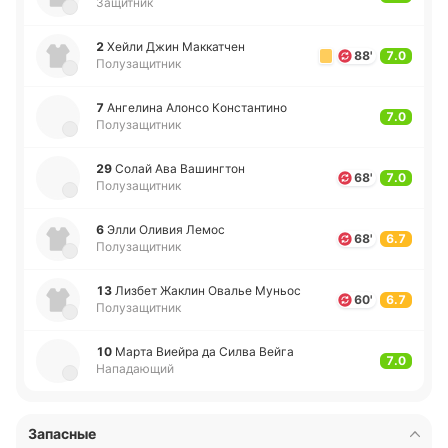
Защитник
2
Хейли Джин Ма­кка­тчен
88'
7.0
Полузащитник
7
Анге­ли­на Алонсо Ко­нста­нти­но
7.0
Полузащитник
29
Солай Ава Ва­ши­нгтон
68'
7.0
Полузащитник
6
Элли Оливия Лемос
68'
6.7
Полузащитник
13
Лизбет Жаклин Овалье Муньос
60'
6.7
Полузащитник
10
Марта Виейра да Силва Вейга
7.0
Нападающий
Запасные