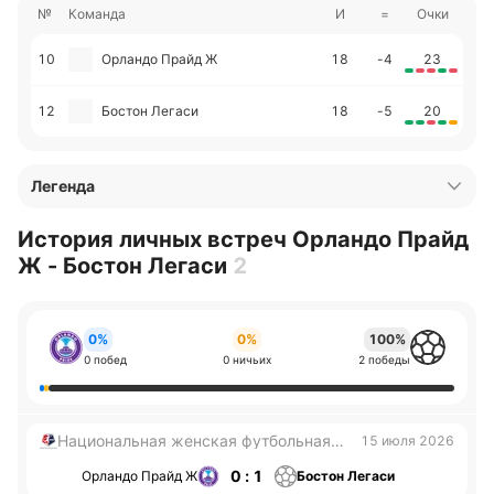
№
Команда
И
=
Очки
10
Орландо Прайд Ж
18
-4
23
12
Бостон Легаси
18
-5
20
Легенда
История личных встреч Орландо Прайд
Ж - Бостон Легаси
2
0%
0%
100%
0 побед
0 ничьих
2 победы
Национальная женская футбольная
15 июля 2026
лига
0 : 1
Орландо Прайд Ж
Бостон Легаси