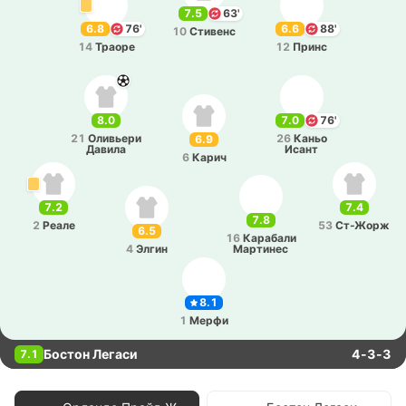
7.5
63'
6.8
76'
6.6
88'
10
Сти­венс
14
Траоре
12
Принс
8.0
7.0
76'
21
Оли­вье­ри
26
Каньо
6.9
Давила
Исант
6
Карич
7.2
7.4
7.8
2
Реале
53
Ст-Жорж
6.5
16
Ка­ра­ба­ли
4
Элгин
Ма­рти­нес
8.1
1
Мерфи
Бостон Легаси
4-3-3
7.1