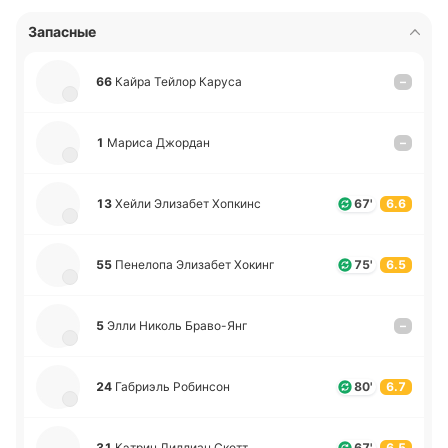
Запасные
66
Кайра Тейлор Каруса
–
1
Мариса Джо­рдан
–
13
Хейли Эли­за­бет Хо­пкинс
67'
6.6
55
Пе­не­ло­па Эли­за­бет Хокинг
75'
6.5
5
Элли Николь Бра­во­-Янг
–
24
Га­бриэль Ро­би­нсон
80'
6.7
31
Кэтрин Ли­ллиан Скотт
67'
6.5