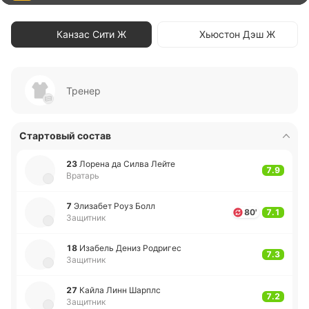
Канзас Сити Ж
Хьюстон Дэш Ж
Тренер
Стартовый состав
23
Лорена да Силва Лейте
7.9
Вратарь
7
Эли­за­бет Роуз Болл
80'
7.1
Защитник
18
Иза­бель Дениз Ро­дри­гес
7.3
Защитник
27
Кайла Линн Шарплс
7.2
Защитник