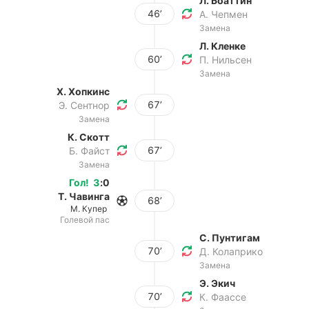
Л. Боаттин
46’
А. Чепмен
Замена
Л. Кленке
60’
П. Нильсен
Замена
Х. Хопкинс
67’
Э. Сентнор
Замена
К. Скотт
67’
Б. Файст
Замена
Гол
!
3
:
0
Т. Чавинга
68’
М. Купер
Голевой пас
С. Пунтигам
70’
Д. Колаприко
Замена
Э. Экич
70’
К. Фаассе