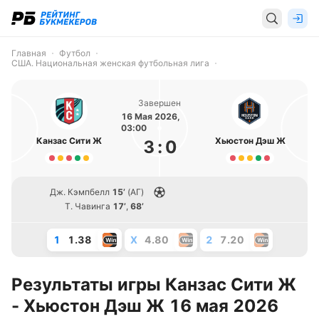
Главная
Футбол
США. Национальная женская футбольная лига
Завершен
16 Мая 2026,
03:00
Канзас Сити Ж
Хьюстон Дэш Ж
3
:
0
Дж. Кэмпбелл
15’
(АГ)
Т. Чавинга
17’
,
68’
1
1.38
X
4.80
2
7.20
Результаты игры Канзас Сити Ж
- Хьюстон Дэш Ж 16 мая 2026