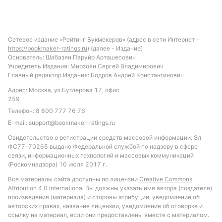
Ж по ударам с форой -3.5, учитывая их
историческое преимущество в этом аспекте.
Также стоит обратить внимание на ставку с общим
Сетевое издание «Рейтинг Букмекеров» (адрес в сети Интернет -
количеством голов меньше 3.5, учитывая низкую
https://bookmaker-ratings.ru
) (далее - Издание)
результативность в очных встречах. Угловые могут
Основатель: Шабазян Паруйр Арташесович
Учредитель Издания: Мирзоян Сергей Владимирович
стать дополнительным источником опасности,
Главный редактор Издания: Бодров Андрей Константинович
поэтому ставка на более 9.5 угловых также
Адрес: Москва, ул.Бутлерова 17, офис
выглядит перспективной. В целом, матч обещает
259
быть тактическим с акцентом на борьбу и
Телефон:
8 800 777 76 76
контроль мяча, что отражается в статистике и
E-mail:
support@bookmaker-ratings.ru
личных встречах команд.
Свидетельство о регистрации средств массовой информации: Эл
Обновлено:
ФС77-70265 выдано Федеральной службой по надзору в сфере
связи, информационных технологий и массовых коммуникаций
(Роскомнадзора) 10 июля 2017 г.
Автор
Все материалы сайта доступны по лицензии
Creative Commons
Attribution 4.0 International
Вы должны указать имя автора (создателя)
Дмитрий Разумец
произведения (материала) и стороны атрибуции, уведомление об
авторских правах, название лицензии, уведомление об оговорке и
ссылку на материал, если они предоставлены вместе с материалом.