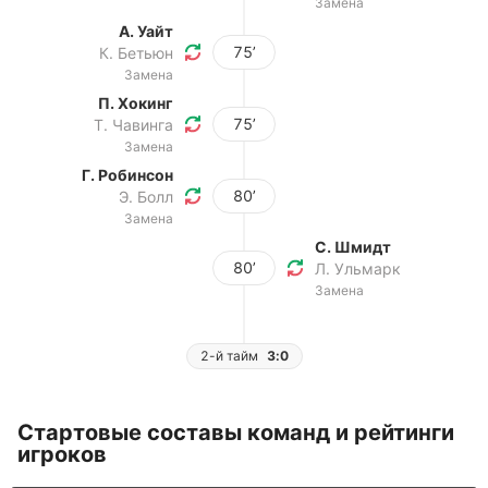
Замена
А. Уайт
75’
К. Бетьюн
Замена
П. Хокинг
75’
Т. Чавинга
Замена
Г. Робинсон
80’
Э. Болл
Замена
С. Шмидт
80’
Л. Ульмарк
Замена
2-й тайм
3:0
Стартовые составы команд и рейтинги
игроков