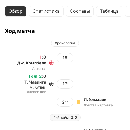
Обзор
Статистика
Составы
Таблица
Ход матча
Хронология
1
:
0
15’
Дж. Кэмпбелл
Автогол
Гол
!
2
:
0
Т. Чавинга
17’
М. Купер
Голевой пас
Л. Ульмарк
21’
Желтая карточка
1-й тайм
2:0