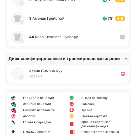
3
Амелия Грейс Уайт
75'
6.5
44
Коло Ки­хо­ле­ва Су­лиа­фу
–
Дисквалифицированные и травмированные игроки
Алана Симона Кук
Травма
Гол / Гол с пенальти
Выход на замену
Забитый пенальти
Заменен
Незабитый пенальти
Травма
Автогол
Желтая карточка
Красная карточка/
Голевая передача
дисквалификация
Отбитый пенальти
Вторая желтая карточка