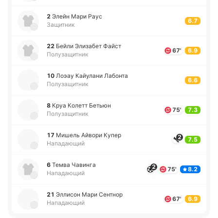
2
Элейн Мари Раус
6.7
Защитник
22
Бейли Эли­за­бет Файст
67'
6.9
Полузащитник
10
Лоэау Кайу­ла­ни Ла­бо­нта
6.6
Полузащитник
8
Круа Колетт Бетьюн
75'
7.3
Полузащитник
17
Мишель Айвори Купер
2
7.5
Нападающий
6
Темва Ча­ви­нга
2
75'
8.2
Нападающий
21
Элли­сон Мари Се­нтнор
67'
6.9
Нападающий