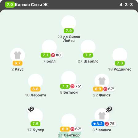
Канзас Сити Ж
4-3-3
7.0
7.9
23
да Силва
Лейте
7.1
80'
7.2
7
Болл
27
Шарплс
6.7
7.3
2
Раус
18
Ро­дри­гес
7.3
75'
6.6
6.9
67'
8
Бетьюн
10
Ла­бо­нта
22
Файст
2
2
7.5
8.2
75'
6.9
67'
17
Купер
6
Ча­ви­нга
21
Се­нтнор