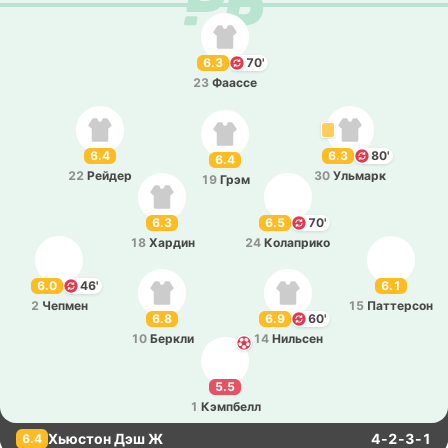
6.3
70'
23
Фаассе
6.4
6.3
80'
6.4
22
Рейдер
30
Ульмарк
19
Грэм
6.3
6.5
70'
18
Хардин
24
Ко­ла­при­ко
6.0
46'
6.1
2
Чепмен
15
Па­тте­рсон
6.8
6.9
60'
10
Беркли
14
Ни­льсен
5.5
1
Кэ­мпбелл
Хьюстон Дэш Ж
4-2-3-1
6.4