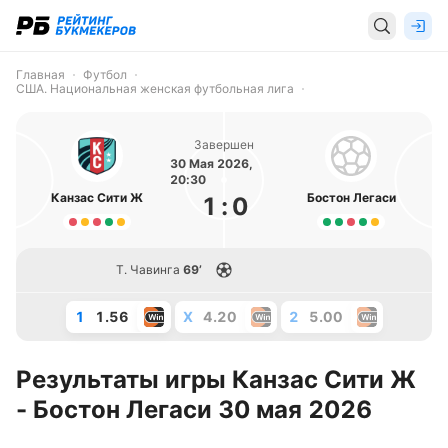
Главная
Футбол
США. Национальная женская футбольная лига
Завершен
30 Мая 2026,
20:30
Канзас Сити Ж
Бостон Легаси
1
:
0
Т. Чавинга
69’
1
1.56
X
4.20
2
5.00
Результаты игры Канзас Сити Ж
- Бостон Легаси 30 мая 2026