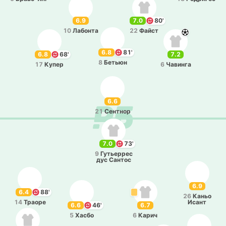
6.9
7.0
80'
10
Ла­бо­нта
22
Файст
6.8
81'
6.8
68'
7.2
8
Бетьюн
17
Купер
6
Ча­ви­нга
6.6
21
Се­нтнор
7.0
73'
9
Гу­тье­ррес
дус Сантос
6.9
6.4
88'
26
Каньо
14
Траоре
Исант
6.6
46'
6.7
5
Хасбо
6
Карич