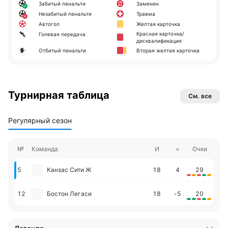
Забитый пенальти
Заменен
Незабитый пенальти
Травма
Автогол
Желтая карточка
Красная карточка/
Голевая передача
дисквалификация
Отбитый пенальти
Вторая желтая карточка
Турнирная таблица
См. все
Регулярный сезон
№
Команда
И
=
Очки
5
Канзас Сити Ж
18
4
29
12
Бостон Легаси
18
-5
20