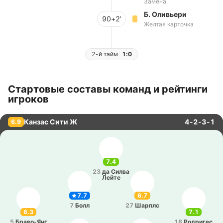
Замена
Б. Оливьери
90+2’
Желтая карточка
2-й тайм
1:0
Стартовые составы команд и рейтинги
игроков
Канзас Сити Ж
4-2-3-1
6.9
7.4
23
да Силва
Лейте
7.7
6.7
7
Болл
27
Шарплс
6.3
7.1
5
Бра­во­-Янг
18
Ро­дри­гес