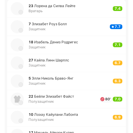
23
Лорена да Силва Лейте
7.4
Вратарь
7
Эли­за­бет Роуз Болл
7.7
Защитник
18
Иза­бель Дениз Ро­дри­гес
7.1
Защитник
27
Кайла Линн Шарплс
6.7
Защитник
5
Элли Николь Бра­во­-Янг
6.3
Защитник
22
Бейли Эли­за­бет Файст
80'
7.0
Полузащитник
10
Лоэау Кайу­ла­ни Ла­бо­нта
6.9
Полузащитник
17
Мишель Айвори Купер