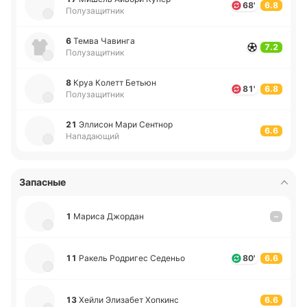
68'
6.8
Полузащитник
6
Темва Ча­ви­нга
7.2
Полузащитник
8
Круа Колетт Бетьюн
81'
6.8
Полузащитник
21
Элли­сон Мари Се­нтнор
6.6
Нападающий
Запасные
1
Мариса Джо­рдан
–
11
Ракель Ро­дри­гес Се­де­ньо
80'
6.6
13
Хейли Эли­за­бет Хо­пкинс
6.6