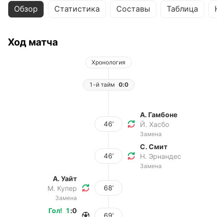
Обзор
Статистика
Составы
Таблица
Ход матча
Хронология
1-й тайм
0:0
А. Гамбоне
46’
Й. Хасбо
Замена
С. Смит
46’
Н. Эрнандес
Замена
А. Уайт
68’
М. Купер
Замена
Гол
!
1
:
0
69’