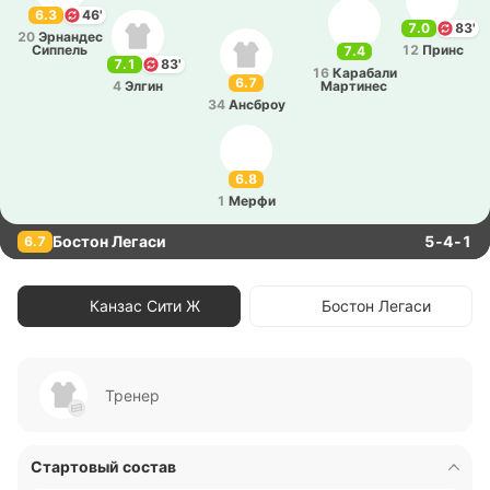
6.3
46'
7.0
83'
20
Эрна­ндес
Си­ппель
12
Принс
7.4
7.1
83'
16
Ка­ра­ба­ли
6.7
4
Элгин
Ма­рти­нес
34
Ансброу
6.8
1
Мерфи
Бостон Легаси
5-4-1
6.7
Канзас Сити Ж
Бостон Легаси
Тренер
Стартовый состав