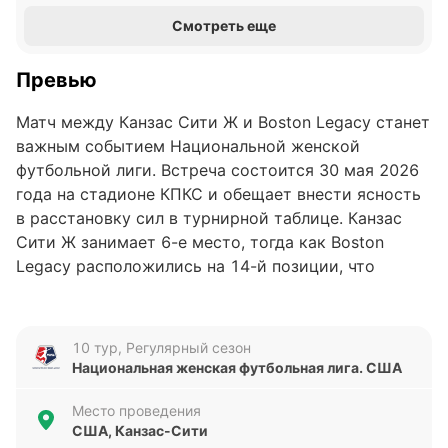
Смотреть еще
Превью
Матч между Канзас Сити Ж и Boston Legacy станет
важным событием Национальной женской
футбольной лиги. Встреча состоится 30 мая 2026
года на стадионе КПКС и обещает внести ясность
в расстановку сил в турнирной таблице. Канзас
Сити Ж занимает 6-е место, тогда как Boston
Legacy расположились на 14-й позиции, что
добавляет дополнительный интерес к
противостоянию.
10 тур, Регулярный сезон
Анализ формы команд
Национальная женская футбольная лига. США
Канзас Сити Ж демонстрируют стабильность в
Место проведения
последних пяти матчах, одержав четыре победы и
США, Канзас-Сити