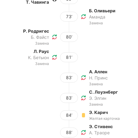
Т. Чавинга
Б. Оливьери
73’
Аманда
Замена
Р. Родригес
80’
Б. Файст
Замена
Л. Раус
81’
К. Бетьюн
Замена
А. Аллен
83’
Н. Принс
Замена
С. Лоуэнберг
83’
Э. Элгин
Замена
Э. Карич
84’
Желтая карточка
Э. Стивенс
88’
А. Траоре