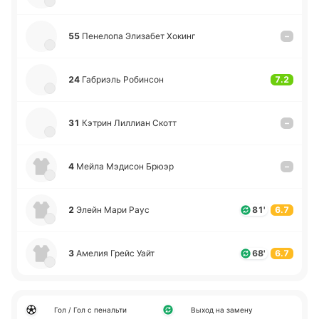
55
Пе­не­ло­па Эли­за­бет Хокинг
–
24
Га­бриэль Ро­би­нсон
7.2
31
Кэтрин Ли­ллиан Скотт
–
4
Мейла Мэ­ди­сон Брюэр
–
2
Элейн Мари Раус
81'
6.7
3
Амелия Грейс Уайт
68'
6.7
Гол / Гол с пенальти
Выход на замену